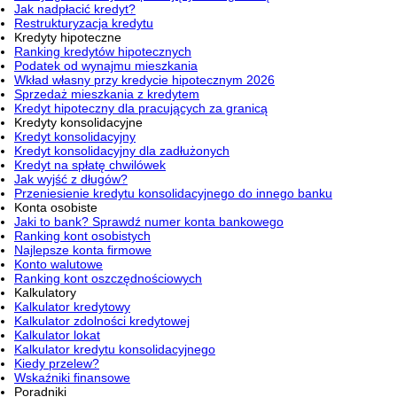
Jak nadpłacić kredyt?
Restrukturyzacja kredytu
Kredyty hipoteczne
Ranking kredytów hipotecznych
Podatek od wynajmu mieszkania
Wkład własny przy kredycie hipotecznym 2026
Sprzedaż mieszkania z kredytem
Kredyt hipoteczny dla pracujących za granicą
Kredyty konsolidacyjne
Kredyt konsolidacyjny
Kredyt konsolidacyjny dla zadłużonych
Kredyt na spłatę chwilówek
Jak wyjść z długów?
Przeniesienie kredytu konsolidacyjnego do innego banku
Konta osobiste
Jaki to bank? Sprawdź numer konta bankowego
Ranking kont osobistych
Najlepsze konta firmowe
Konto walutowe
Ranking kont oszczędnościowych
Kalkulatory
Kalkulator kredytowy
Kalkulator zdolności kredytowej
Kalkulator lokat
Kalkulator kredytu konsolidacyjnego
Kiedy przelew?
Wskaźniki finansowe
Poradniki