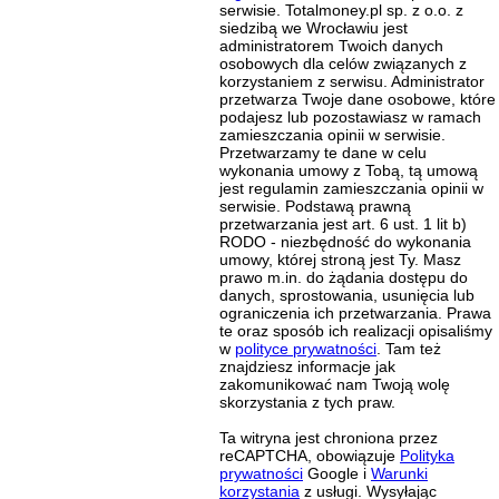
serwisie. Totalmoney.pl sp. z o.o. z
siedzibą we Wrocławiu jest
administratorem Twoich danych
osobowych dla celów związanych z
korzystaniem z serwisu. Administrator
przetwarza Twoje dane osobowe, które
podajesz lub pozostawiasz w ramach
zamieszczania opinii w serwisie.
Przetwarzamy te dane w celu
wykonania umowy z Tobą, tą umową
jest regulamin zamieszczania opinii w
serwisie. Podstawą prawną
przetwarzania jest art. 6 ust. 1 lit b)
RODO - niezbędność do wykonania
umowy, której stroną jest Ty. Masz
prawo m.in. do żądania dostępu do
danych, sprostowania, usunięcia lub
ograniczenia ich przetwarzania. Prawa
te oraz sposób ich realizacji opisaliśmy
w
polityce prywatności
. Tam też
znajdziesz informacje jak
zakomunikować nam Twoją wolę
skorzystania z tych praw.
Ta witryna jest chroniona przez
reCAPTCHA, obowiązuje
Polityka
prywatności
Google i
Warunki
korzystania
z usługi. Wysyłając