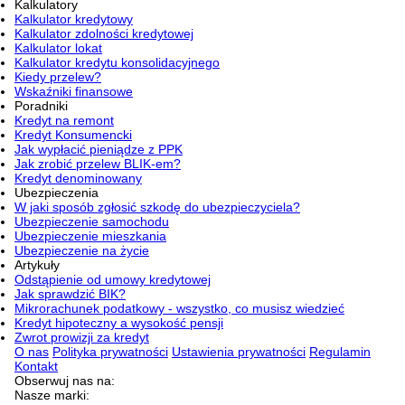
Kalkulatory
Kalkulator kredytowy
Kalkulator zdolności kredytowej
Kalkulator lokat
Kalkulator kredytu konsolidacyjnego
Kiedy przelew?
Wskaźniki finansowe
Poradniki
Kredyt na remont
Kredyt Konsumencki
Jak wypłacić pieniądze z PPK
Jak zrobić przelew BLIK-em?
Kredyt denominowany
Ubezpieczenia
W jaki sposób zgłosić szkodę do ubezpieczyciela?
Ubezpieczenie samochodu
Ubezpieczenie mieszkania
Ubezpieczenie na życie
Artykuły
Odstąpienie od umowy kredytowej
Jak sprawdzić BIK?
Mikrorachunek podatkowy - wszystko, co musisz wiedzieć
Kredyt hipoteczny a wysokość pensji
Zwrot prowizji za kredyt
O nas
Polityka prywatności
Ustawienia prywatności
Regulamin
Kontakt
Obserwuj nas na:
Nasze marki: