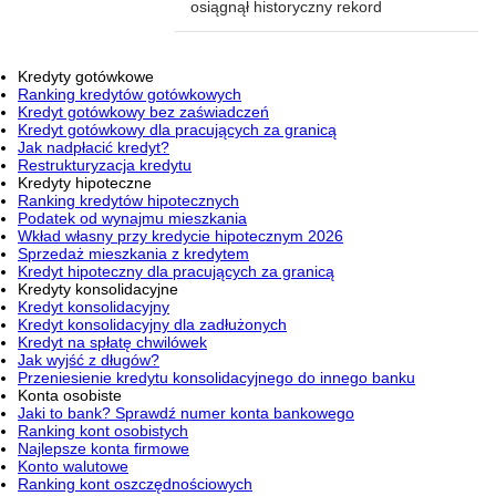
osiągnął historyczny rekord
Kredyty gotówkowe
Ranking kredytów gotówkowych
Kredyt gotówkowy bez zaświadczeń
Kredyt gotówkowy dla pracujących za granicą
Jak nadpłacić kredyt?
Restrukturyzacja kredytu
Kredyty hipoteczne
Ranking kredytów hipotecznych
Podatek od wynajmu mieszkania
Wkład własny przy kredycie hipotecznym 2026
Sprzedaż mieszkania z kredytem
Kredyt hipoteczny dla pracujących za granicą
Kredyty konsolidacyjne
Kredyt konsolidacyjny
Kredyt konsolidacyjny dla zadłużonych
Kredyt na spłatę chwilówek
Jak wyjść z długów?
Przeniesienie kredytu konsolidacyjnego do innego banku
Konta osobiste
Jaki to bank? Sprawdź numer konta bankowego
Ranking kont osobistych
Najlepsze konta firmowe
Konto walutowe
Ranking kont oszczędnościowych