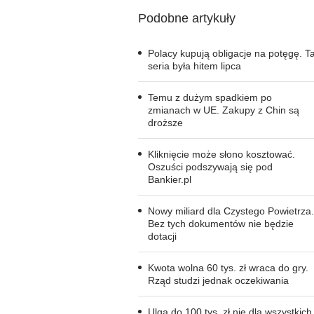
Podobne artykuły
Polacy kupują obligacje na potęgę. T
seria była hitem lipca
Temu z dużym spadkiem po
zmianach w UE. Zakupy z Chin są
droższe
Kliknięcie może słono kosztować.
Oszuści podszywają się pod
Bankier.pl
Nowy miliard dla Czystego Powietrza.
Bez tych dokumentów nie będzie
dotacji
Kwota wolna 60 tys. zł wraca do gry.
Rząd studzi jednak oczekiwania
Ulga do 100 tys. zł nie dla wszystkich