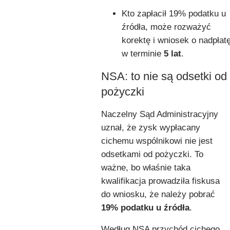
Kto zapłacił 19% podatku u
źródła, może rozważyć
korektę i wniosek o nadpłat
w terminie
5 lat
.
NSA: to nie są odsetki od
pożyczki
Naczelny Sąd Administracyjny
uznał, że zysk wypłacany
cichemu wspólnikowi nie jest
odsetkami od pożyczki. To
ważne, bo właśnie taka
kwalifikacja prowadziła fiskusa
do wniosku, że należy pobrać
19% podatku u źródła
.
Według NSA przychód cichego