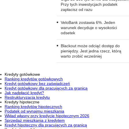
Przy tych inwestycjach podatek
zapłacisz od razu
VeloBank zostawia 6%. Jeden
warunek decyduje o wysokości
odsetek
Blackout może odciąć dostęp do
pieniędzy. Jest jedna rzecz, którą
warto zrobić wcześniej
Kredyty gotówkowe
Ranking kredytów gotówkowych
Kredyt gotówkowy bez zaświadczeń
Kredyt gotówkowy dla pracujących za granicą
Jak nadpłacić kredyt?
Restrukturyzacja kredytu
Kredyty hipoteczne
Ranking kredytów hipotecznych
Podatek od wynajmu mieszkania
Wkład własny przy kredycie hipotecznym 2026
Sprzedaż mieszkania z kredytem
Kredyt hipoteczny dla pracujących za granicą