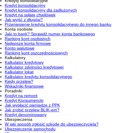
Kredyty konsolidacyjne
Kredyt konsolidacyjny
Kredyt konsolidacyjny dla zadłużonych
Kredyt na spłatę chwilówek
Jak wyjść z długów?
Przeniesienie kredytu konsolidacyjnego do innego banku
Konta osobiste
Jaki to bank? Sprawdź numer konta bankowego
Ranking kont osobistych
Najlepsze konta firmowe
Konto walutowe
Ranking kont oszczędnościowych
Kalkulatory
Kalkulator kredytowy
Kalkulator zdolności kredytowej
Kalkulator lokat
Kalkulator kredytu konsolidacyjnego
Kiedy przelew?
Wskaźniki finansowe
Poradniki
Kredyt na remont
Kredyt Konsumencki
Jak wypłacić pieniądze z PPK
Jak zrobić przelew BLIK-em?
Kredyt denominowany
Ubezpieczenia
W jaki sposób zgłosić szkodę do ubezpieczyciela?
Ubezpieczenie samochodu