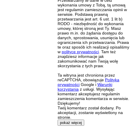
Przetwarzamy te dane w celu
wykonania umowy z Tobą, tą umową
jest regulamin zamieszczania opinii w
serwisie. Podstawą prawną
przetwarzania jest art. 6 ust. 1 lit b)
RODO - niezbędność do wykonania
umowy, której stroną jest Ty. Masz
prawo m.in. do żądania dostępu do
danych, sprostowania, usunięcia lub
ograniczenia ich przetwarzania. Prawa
te oraz sposób ich realizacji opisaliśmy
w
polityce prywatności
. Tam też
znajdziesz informacje jak
zakomunikować nam Twoją wolę
skorzystania z tych praw.
Ta witryna jest chroniona przez
reCAPTCHA, obowiązuje
Polityka
prywatności
Google i
Warunki
korzystania
z usługi. Wysyłając
komentarz akceptujesz regulamin
zamieszczenia komentarza w serwisie.
Dziękujemy!
Twój komentarz został dodany. Po
akceptacji, zostanie wyświetlony na
stronie.
pokaż więcej