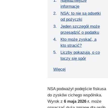
Najważniejsze
informacje
NSA: to nie są odsetki
od pożyczki
Jeden szczegół może
przesądzić o podatku
Kto może zyskać, a
kto stracić?
Liczby pokazują, o co
toczy się spór
Więcej
NSA podważył podejście fiskusa
do zysków cichego wspólnika.
Wyrok z
6 maja 2026 r.
może
oznaczać dużą zmianę dla osób,