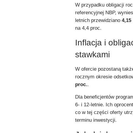
W przypadku obligacji ro
referencyjnej NBP, wynie
letnich przewidziano
4,15
na 4,4 proc.
Inflacja i obli
stawkami
W ofercie pozostaną takż
rocznym okresie odsetko
proc.
.
Dla beneficjentów progr
6- i 12-letnie. Ich oproce
co w tej części oferty ut
terminu inwestycji.