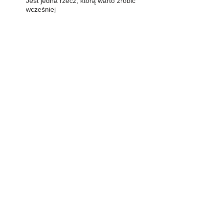
Jest jedna rzecz, którą warto zrobić
wcześniej