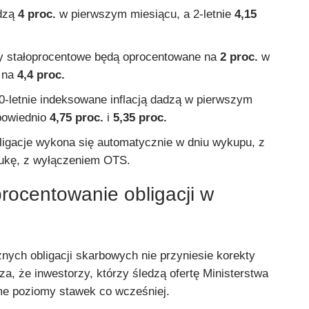
adzą
4 proc.
w pierwszym miesiącu, a 2-letnie
4,15
ry stałoprocentowe będą oprocentowane na
2 proc.
w
e na
4,4 proc.
 10-letnie indeksowane inflacją dadzą w pierwszym
powiednio
4,75 proc.
i
5,35 proc.
igacje wykona się automatycznie w dniu wykupu, z
ukę, z wyłączeniem OTS.
rocentowanie obligacji w
nych obligacji skarbowych nie przyniesie korekty
a, że inwestorzy, którzy śledzą ofertę Ministerstwa
me poziomy stawek co wcześniej.