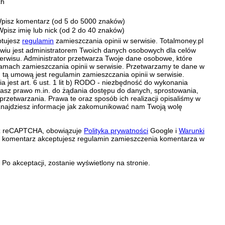
ch
pisz komentarz (od 5 do 5000 znaków)
Wpisz imię lub nick (od 2 do 40 znaków)
ptujesz
regulamin
zamieszczania opinii w serwisie. Totalmoney.pl
ławiu jest administratorem Twoich danych osobowych dla celów
erwisu. Administrator przetwarza Twoje dane osobowe, które
amach zamieszczania opinii w serwisie. Przetwarzamy te dane w
tą umową jest regulamin zamieszczania opinii w serwisie.
 jest art. 6 ust. 1 lit b) RODO - niezbędność do wykonania
 Masz prawo m.in. do żądania dostępu do danych, sprostowania,
 przetwarzania. Prawa te oraz sposób ich realizacji opisaliśmy w
znajdziesz informacje jak zakomunikować nam Twoją wolę
zez reCAPTCHA, obowiązuje
Polityka prywatności
Google i
Warunki
c komentarz akceptujesz regulamin zamieszczenia komentarza w
Po akceptacji, zostanie wyświetlony na stronie.