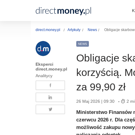
K
direct.money.pl
Artykuły
News
Obligacje skarbow
NEWS
Obligacje s
Eksperci
direct.money.pl
korzyścią. M
Analitycy
za 99,90 zł
26 Maj 2026 | 09:30
2 mi
Ministerstwo Finansów 
czerwcu 2026 r. Dla czę
możliwość zakupu nowych
naliczania odsetek.