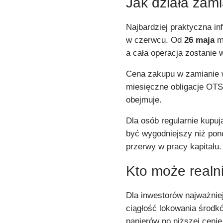
Jak działa zami
Najbardziej praktyczna i
w czerwcu. Od
26 maja
mo
a cała operacja zostanie
Cena zakupu w zamianie
miesięczne obligacje OTS
obejmuje.
Dla osób regularnie kup
być wygodniejszy niż pon
przerwy w pracy kapitału.
Kto może realni
Dla inwestorów najważnie
ciągłość lokowania środk
papierów po niższej ceni