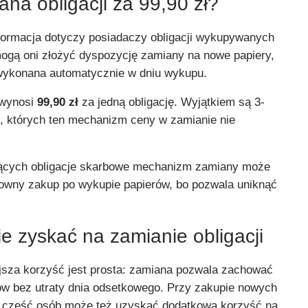
ana obligacji za 99,90 zł?
nformacja dotyczy posiadaczy obligacji wykupywanych
gą oni złożyć dyspozycję zamiany na nowe papiery,
 wykonana automatycznie w dniu wykupu.
 wynosi
99,90 zł
za jedną obligację. Wyjątkiem są 3-
, których ten mechanizm ceny w zamianie nie
ujących obligacje skarbowe mechanizm zamiany może
owny zakup po wykupie papierów, bo pozwala uniknąć
e zyskać na zamianie obligacji
jsza korzyść jest prosta: zamiana pozwala zachować
ów bez utraty dnia odsetkowego. Przy zakupie nowych
e część osób może też uzyskać dodatkową korzyść na