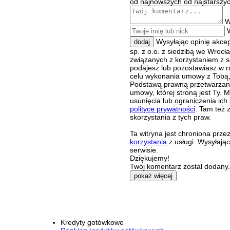
od najnowszych
od najstarszy
W
Wysyłając opinię akce
dodaj
sp. z o.o. z siedzibą we Wroc
związanych z korzystaniem z s
podajesz lub pozostawiasz w r
celu wykonania umowy z Tobą, 
Podstawą prawną przetwarzania
umowy, której stroną jest Ty.
usunięcia lub ograniczenia ich
polityce prywatności
. Tam też 
skorzystania z tych praw.
Ta witryna jest chroniona pr
korzystania
z usługi. Wysyłają
serwisie.
Dziękujemy!
Twój komentarz został dodany. 
pokaż więcej
Kredyty gotówkowe