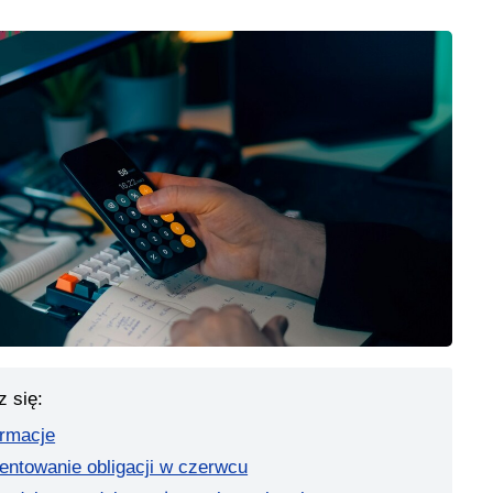
z się:
ormacje
entowanie obligacji w czerwcu