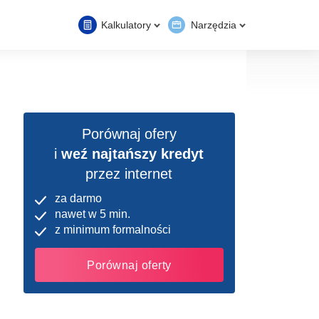
Kalkulatory
Narzędzia
Porównaj ofery
i
weź najtańszy kredyt
przez internet
za darmo
nawet w 5 min.
z minimum formalności
Porównaj oferty