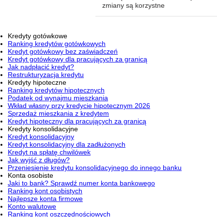
zmiany są korzystne
Kredyty gotówkowe
Ranking kredytów gotówkowych
Kredyt gotówkowy bez zaświadczeń
Kredyt gotówkowy dla pracujących za granicą
Jak nadpłacić kredyt?
Restrukturyzacja kredytu
Kredyty hipoteczne
Ranking kredytów hipotecznych
Podatek od wynajmu mieszkania
Wkład własny przy kredycie hipotecznym 2026
Sprzedaż mieszkania z kredytem
Kredyt hipoteczny dla pracujących za granicą
Kredyty konsolidacyjne
Kredyt konsolidacyjny
Kredyt konsolidacyjny dla zadłużonych
Kredyt na spłatę chwilówek
Jak wyjść z długów?
Przeniesienie kredytu konsolidacyjnego do innego banku
Konta osobiste
Jaki to bank? Sprawdź numer konta bankowego
Ranking kont osobistych
Najlepsze konta firmowe
Konto walutowe
Ranking kont oszczędnościowych