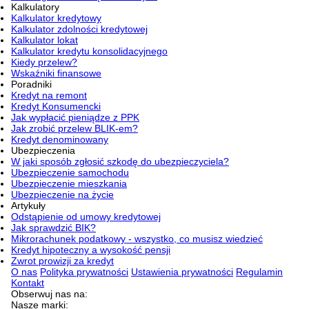
Kalkulatory
Kalkulator kredytowy
Kalkulator zdolności kredytowej
Kalkulator lokat
Kalkulator kredytu konsolidacyjnego
Kiedy przelew?
Wskaźniki finansowe
Poradniki
Kredyt na remont
Kredyt Konsumencki
Jak wypłacić pieniądze z PPK
Jak zrobić przelew BLIK-em?
Kredyt denominowany
Ubezpieczenia
W jaki sposób zgłosić szkodę do ubezpieczyciela?
Ubezpieczenie samochodu
Ubezpieczenie mieszkania
Ubezpieczenie na życie
Artykuły
Odstąpienie od umowy kredytowej
Jak sprawdzić BIK?
Mikrorachunek podatkowy - wszystko, co musisz wiedzieć
Kredyt hipoteczny a wysokość pensji
Zwrot prowizji za kredyt
O nas
Polityka prywatności
Ustawienia prywatności
Regulamin
Kontakt
Obserwuj nas na:
Nasze marki: