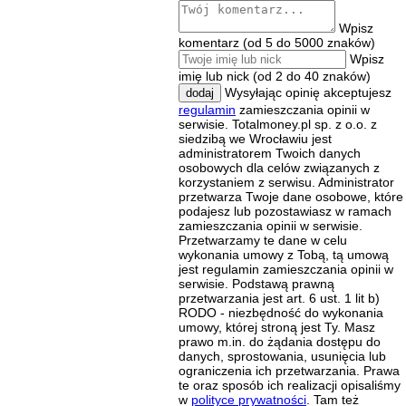
Wpisz
komentarz (od 5 do 5000 znaków)
Wpisz
imię lub nick (od 2 do 40 znaków)
Wysyłając opinię akceptujesz
dodaj
regulamin
zamieszczania opinii w
serwisie. Totalmoney.pl sp. z o.o. z
siedzibą we Wrocławiu jest
administratorem Twoich danych
osobowych dla celów związanych z
korzystaniem z serwisu. Administrator
przetwarza Twoje dane osobowe, które
podajesz lub pozostawiasz w ramach
zamieszczania opinii w serwisie.
Przetwarzamy te dane w celu
wykonania umowy z Tobą, tą umową
jest regulamin zamieszczania opinii w
serwisie. Podstawą prawną
przetwarzania jest art. 6 ust. 1 lit b)
RODO - niezbędność do wykonania
umowy, której stroną jest Ty. Masz
prawo m.in. do żądania dostępu do
danych, sprostowania, usunięcia lub
ograniczenia ich przetwarzania. Prawa
te oraz sposób ich realizacji opisaliśmy
w
polityce prywatności
. Tam też