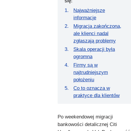
się:
Najważniejsze
informacje
Migracja zakończona,
ale klienci nadal
zgłaszają problemy
Skala operacji była
ogromna
Firmy są w
najtrudniejszym
położeniu
Co to oznacza w
praktyce dla klientów
Po weekendowej migracji
bankowości detalicznej Citi