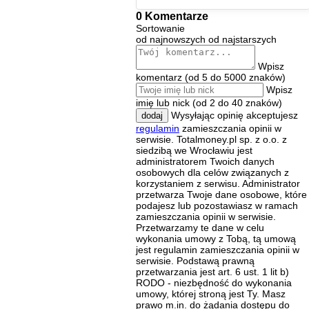
0 Komentarze
Sortowanie
od najnowszych
od najstarszych
Wpisz
komentarz (od 5 do 5000 znaków)
Wpisz
imię lub nick (od 2 do 40 znaków)
Wysyłając opinię akceptujesz
dodaj
regulamin
zamieszczania opinii w
serwisie. Totalmoney.pl sp. z o.o. z
siedzibą we Wrocławiu jest
administratorem Twoich danych
osobowych dla celów związanych z
korzystaniem z serwisu. Administrator
przetwarza Twoje dane osobowe, które
podajesz lub pozostawiasz w ramach
zamieszczania opinii w serwisie.
Przetwarzamy te dane w celu
wykonania umowy z Tobą, tą umową
jest regulamin zamieszczania opinii w
serwisie. Podstawą prawną
przetwarzania jest art. 6 ust. 1 lit b)
RODO - niezbędność do wykonania
umowy, której stroną jest Ty. Masz
prawo m.in. do żądania dostępu do