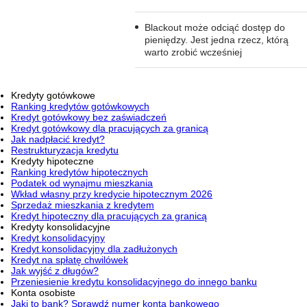
Blackout może odciąć dostęp do
pieniędzy. Jest jedna rzecz, którą
warto zrobić wcześniej
Kredyty gotówkowe
Ranking kredytów gotówkowych
Kredyt gotówkowy bez zaświadczeń
Kredyt gotówkowy dla pracujących za granicą
Jak nadpłacić kredyt?
Restrukturyzacja kredytu
Kredyty hipoteczne
Ranking kredytów hipotecznych
Podatek od wynajmu mieszkania
Wkład własny przy kredycie hipotecznym 2026
Sprzedaż mieszkania z kredytem
Kredyt hipoteczny dla pracujących za granicą
Kredyty konsolidacyjne
Kredyt konsolidacyjny
Kredyt konsolidacyjny dla zadłużonych
Kredyt na spłatę chwilówek
Jak wyjść z długów?
Przeniesienie kredytu konsolidacyjnego do innego banku
Konta osobiste
Jaki to bank? Sprawdź numer konta bankowego