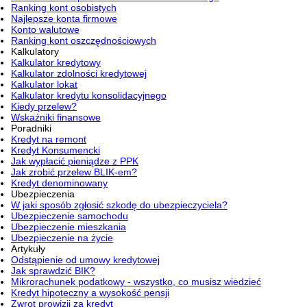
Ranking kont osobistych
Najlepsze konta firmowe
Konto walutowe
Ranking kont oszczędnościowych
Kalkulatory
Kalkulator kredytowy
Kalkulator zdolności kredytowej
Kalkulator lokat
Kalkulator kredytu konsolidacyjnego
Kiedy przelew?
Wskaźniki finansowe
Poradniki
Kredyt na remont
Kredyt Konsumencki
Jak wypłacić pieniądze z PPK
Jak zrobić przelew BLIK-em?
Kredyt denominowany
Ubezpieczenia
W jaki sposób zgłosić szkodę do ubezpieczyciela?
Ubezpieczenie samochodu
Ubezpieczenie mieszkania
Ubezpieczenie na życie
Artykuły
Odstąpienie od umowy kredytowej
Jak sprawdzić BIK?
Mikrorachunek podatkowy - wszystko, co musisz wiedzieć
Kredyt hipoteczny a wysokość pensji
Zwrot prowizji za kredyt