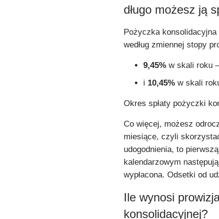
długo możesz ją s
Pożyczka konsolidacyjna 
według zmiennej stopy pro
9,45%
w skali roku 
i
10,45%
w skali rok
Okres spłaty pożyczki kon
Co więcej, możesz odrocz
miesiące, czyli skorzyst
udogodnienia, to pierwszą
kalendarzowym następują
wypłacona. Odsetki od udz
Ile wynosi prowizj
konsolidacyjnej?