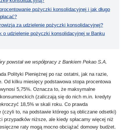
zkę konsolidacyjną?
oprocentowanie pożyczki konsolidacyjnej i jak długo
spłacać?
rowizja za udzielenie pożyczki konsolidacyjnej?
k o udzielenie pożyczki konsolidacyjnej w Banku
óry powstał we współpracy z Bankiem Pekao S.A.
a Polityki Pieniężnej po raz ostatni, jak na razie,
e. Od kilku miesięcy podstawowa stopa procentowa
) wynosi 5,75%. Oznacza to, że maksymalne
konsumenckich (zaliczają się do nich m.in. kredyty
ekroczyć 18,5% w skali roku. Co prawda
(czyli to, na podstawie którego są obliczane odsetki)
ci przypadków niższe, ale kiedy spłacamy więcej niż
miesięczne raty mogą mocno obciążać domowy budżet.