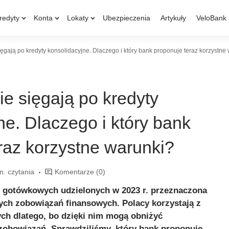
redyty
Konta
Lokaty
Ubezpieczenia
Artykuły
VeloBank
ięgają po kredyty konsolidacyjne. Dlaczego i który bank proponuje teraz korzystne
ie sięgają po kredyty
ne. Dlaczego i który bank
raz korzystne warunki?
n. czytania
Komentarze
(0)
 gotówkowych udzielonych w 2023 r. przeznaczona
nych zobowiązań finansowych. Polacy korzystają z
ch dlatego, bo dzięki nim mogą obniżyć
zobowiązań. Sprawdziliśmy, który bank proponuje