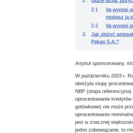
Gdzie wziąć pożyc
Ile wynosi 
możesz ją 
Ile wynosi p
Jak złożyć wniose
Pekao S.A.?
Artykuł sponsorowany, kt
W październiku 2023 r. Rad
obniżyła stopy procentow
NBP (stopa referencyjna
oprocentowanie kredytów 
gotówkowe) nie może prz
oprocentowanie nominalne 
jest w znacznej większoś
jedno zobowiązanie, to 