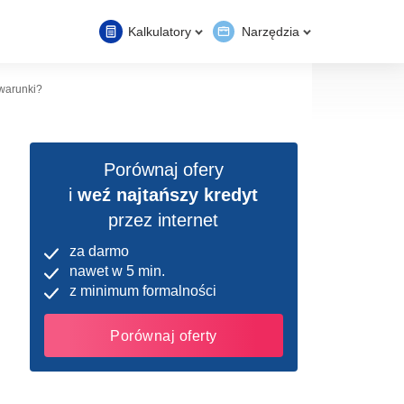
Kalkulatory
Narzędzia
 warunki?
Porównaj ofery
i
weź najtańszy kredyt
przez internet
za darmo
nawet w 5 min.
z minimum formalności
Porównaj oferty