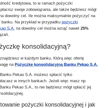
dolność kredytowa, to w ramach pożyczki
 spłacisz swoje zobowiązania, ale także będziesz mógł
na dowolny cel. Ile można maksymalnie pożyczyć na
d banku. Na przykład w przypadku
pożyczki
kao S.A.
na dowolny cel można wziąć nawet
25%
ązań.
życzkę konsolidacyjną?
znajdziesz w każdym banku. Którą więc ofertę
uwagę na
Pożyczkę konsolidacyjną Banku Pekao S.A.
Banku Pekao S.A. możesz spłacić tylko
spłacasz w innych bankach. Jeżeli więc masz np.
nku Pekao S.A., to nie będziesz mógł spłacić jej
solidacyjnej.
towanie pożyczki konsolidacyjnej i jak