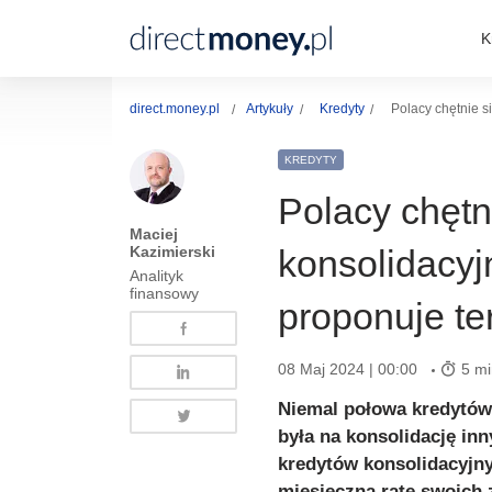
K
direct.money.pl
Artykuły
Kredyty
Polacy chętnie s
KREDYTY
Polacy chętn
Maciej
Kazimierski
konsolidacyj
Analityk
finansowy
proponuje te
08 Maj 2024 | 00:00
5 mi
Niemal połowa kredytów
była na konsolidację in
kredytów konsolidacyjny
miesięczną ratę swoich 