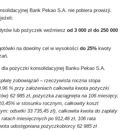
nsolidacyjnej Bank Pekao S.A. nie pobiera prowizji.
jeżeli:
redytów lub pożyczek weźmiesz
od 3 000 zł do 250 000
gotówki na dowolny cel w wysokości
do 25%
kwoty
zań.
 dla pożyczki konsolidacyjnej Banku Pekao S.A.
płatę zobowiązań ‒ rzeczywista roczna stopa
,96 % przy założeniach całkowita kwota pożyczki
ów) 62 985 zł, pożyczka zaciągnięta na 106 miesięcy,
10,45% w stosunku rocznym, całkowity koszt
tym: odsetki 33 735,45 zł), całkowita kwota do zapłaty
5 ratach miesięcznych po 912,46 zł, 106 rata
wota udostępniana pożyczkobiorcy 62 985 zł