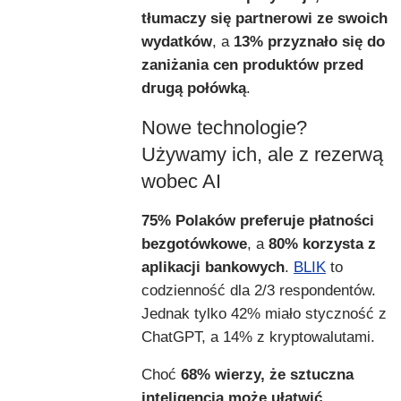
tłumaczy się partnerowi ze swoich
wydatków
, a
13% przyznało się do
zaniżania cen produktów przed
drugą połówką
.
Nowe technologie?
Używamy ich, ale z rezerwą
wobec AI
75% Polaków preferuje płatności
bezgotówkowe
, a
80% korzysta z
aplikacji bankowych
.
BLIK
to
codzienność dla 2/3 respondentów.
Jednak tylko 42% miało styczność z
ChatGPT, a 14% z kryptowalutami.
Choć
68% wierzy, że sztuczna
inteligencja może ułatwić