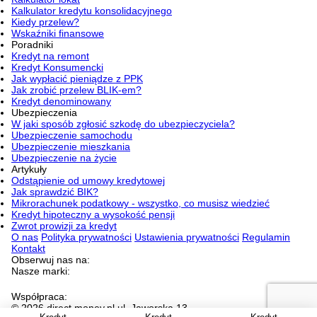
Kalkulator kredytu konsolidacyjnego
Kiedy przelew?
Wskaźniki finansowe
Poradniki
Kredyt na remont
Kredyt Konsumencki
Jak wypłacić pieniądze z PPK
Jak zrobić przelew BLIK-em?
Kredyt denominowany
Ubezpieczenia
W jaki sposób zgłosić szkodę do ubezpieczyciela?
Ubezpieczenie samochodu
Ubezpieczenie mieszkania
Ubezpieczenie na życie
Artykuły
Odstąpienie od umowy kredytowej
Jak sprawdzić BIK?
Mikrorachunek podatkowy - wszystko, co musisz wiedzieć
Kredyt hipoteczny a wysokość pensji
Zwrot prowizji za kredyt
O nas
Polityka prywatności
Ustawienia prywatności
Regulamin
Kontakt
Obserwuj nas na:
Nasze marki:
Współpraca:
© 2026 direct.money.pl ul. Jaworska 13,