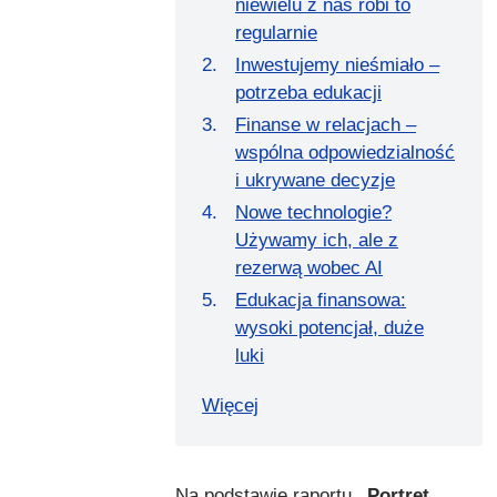
niewielu z nas robi to
regularnie
Inwestujemy nieśmiało –
potrzeba edukacji
Finanse w relacjach –
wspólna odpowiedzialność
i ukrywane decyzje
Nowe technologie?
Używamy ich, ale z
rezerwą wobec AI
Edukacja finansowa:
wysoki potencjał, duże
luki
Więcej
Na podstawie raportu
„Portret