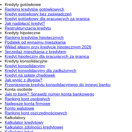
Kredyty gotówkowe
Ranking kredytów gotówkowych
Kredyt gotówkowy bez zaświadczeń
Kredyt gotówkowy dla pracujących za granicą
Jak nadpłacić kredyt?
Restrukturyzacja kredytu
Kredyty hipoteczne
Ranking kredytów hipotecznych
Podatek od wynajmu mieszkania
Wkład własny przy kredycie hipotecznym 2026
Sprzedaż mieszkania z kredytem
Kredyt hipoteczny dla pracujących za granicą
Kredyty konsolidacyjne
Kredyt konsolidacyjny
Kredyt konsolidacyjny dla zadłużonych
Kredyt na spłatę chwilówek
Jak wyjść z długów?
Przeniesienie kredytu konsolidacyjnego do innego banku
Konta osobiste
Jaki to bank? Sprawdź numer konta bankowego
Ranking kont osobistych
Najlepsze konta firmowe
Konto walutowe
Ranking kont oszczędnościowych
Kalkulatory
Kalkulator kredytowy
Kalkulator zdolności kredytowej
Kalkulator lokat