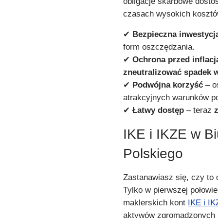
obligacje skarbowe dostos
czasach wysokich kosztó
✔
Bezpieczna inwestycj
form oszczędzania.
✔
Ochrona przed inflacj
zneutralizować spadek w
✔
Podwójna korzyść
– o
atrakcyjnych warunków p
✔
Łatwy dostęp
– teraz
IKE i IKZE w B
Polskiego
Zastanawiasz się, czy to
Tylko w pierwszej połowie
maklerskich kont
IKE i I
aktywów zgromadzonych n