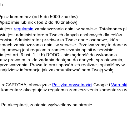
ch
pisz komentarz (od 5 do 5000 znaków)
Wpisz imię lub nick (od 2 do 40 znaków)
ptujesz
regulamin
zamieszczania opinii w serwisie. Totalmoney.pl
ławiu jest administratorem Twoich danych osobowych dla celów
erwisu. Administrator przetwarza Twoje dane osobowe, które
amach zamieszczania opinii w serwisie. Przetwarzamy te dane w
tą umową jest regulamin zamieszczania opinii w serwisie.
 jest art. 6 ust. 1 lit b) RODO - niezbędność do wykonania
 Masz prawo m.in. do żądania dostępu do danych, sprostowania,
 przetwarzania. Prawa te oraz sposób ich realizacji opisaliśmy w
znajdziesz informacje jak zakomunikować nam Twoją wolę
zez reCAPTCHA, obowiązuje
Polityka prywatności
Google i
Warunki
c komentarz akceptujesz regulamin zamieszczenia komentarza w
Po akceptacji, zostanie wyświetlony na stronie.