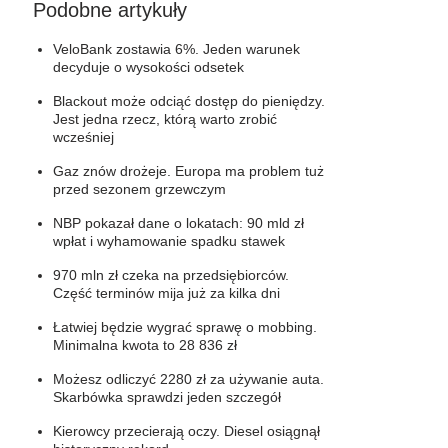
Podobne artykuły
VeloBank zostawia 6%. Jeden warunek
decyduje o wysokości odsetek
Blackout może odciąć dostęp do pieniędzy.
Jest jedna rzecz, którą warto zrobić
wcześniej
Gaz znów drożeje. Europa ma problem tuż
przed sezonem grzewczym
NBP pokazał dane o lokatach: 90 mld zł
wpłat i wyhamowanie spadku stawek
970 mln zł czeka na przedsiębiorców.
Część terminów mija już za kilka dni
Łatwiej będzie wygrać sprawę o mobbing.
Minimalna kwota to 28 836 zł
Możesz odliczyć 2280 zł za używanie auta.
Skarbówka sprawdzi jeden szczegół
Kierowcy przecierają oczy. Diesel osiągnął