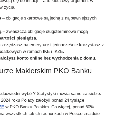
owują się do inflacji – a to kluczowy argument w
w życia.
a
– obligacje skarbowe są jedną z najpewniejszych
ą
– zwłaszcza obligacje długoterminowe mogą
artości pieniądza
.
szczędzasz na emeryturę i jednocześnie korzystasz z
odatkowych w ramach IKE i IKZE.
założysz konto online bez wychodzenia z domu
.
iurze Maklerskim PKO Banku
 odpowiedni wybór? Statystyki mówią same za siebie.
 2024 roku Polacy założyli ponad 24 tysiące
KZE
w PKO Banku Polskim. Co więcej, ponad 60%
a wszystkich takich rachunkach w Polsce znajduje