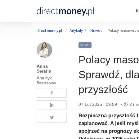
K
direct.money.pl
Artykuły
News
Polacy masowo zak
NEWS
Polacy masow
Anna
Serafin
Sprawdź, dla
Analityk
finansowy
przyszłość
07 Lut 2025 | 09:59
2 mi
Bezpieczna przyszłość fi
zaplanować. A jeśli myś
spojrzeć na prognozy e
Polskiego, w 2025 roku 