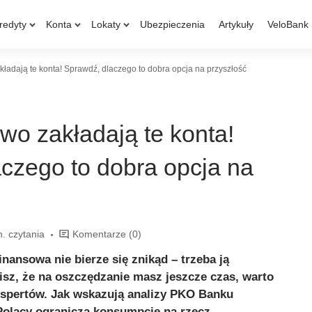
redyty
Konta
Lokaty
Ubezpieczenia
Artykuły
VeloBank
ładają te konta! Sprawdź, dlaczego to dobra opcja na przyszłość
o zakładają te konta!
czego to dobra opcja na
n. czytania
Komentarze
(0)
nansowa nie bierze się znikąd – trzeba ją
lisz, że na oszczędzanie masz jeszcze czas, warto
kspertów. Jak wskazują analizy PKO Banku
Polacy ograniczą konsumpcję na rzecz