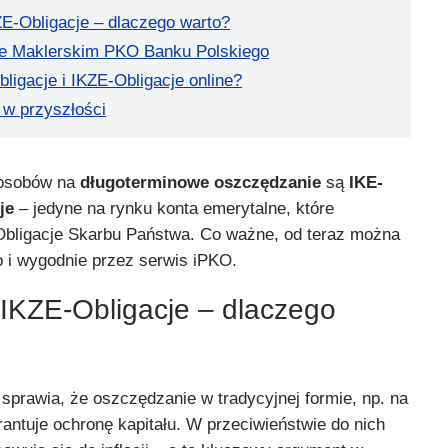
ZE-Obligacje – dlaczego warto?
ze Maklerskim PKO Banku Polskiego
ligacje i IKZE-Obligacje online?
 w przyszłości
posobów na
długoterminowe oszczędzanie
są
IKE-
je
– jedyne na rynku konta emerytalne, które
Obligacje Skarbu Państwa. Co ważne, od teraz można
o i wygodnie przez serwis iPKO.
 IKZE-Obligacje – dlaczego
prawia, że oszczędzanie w tradycyjnej formie, np. na
antuje ochronę kapitału. W przeciwieństwie do nich