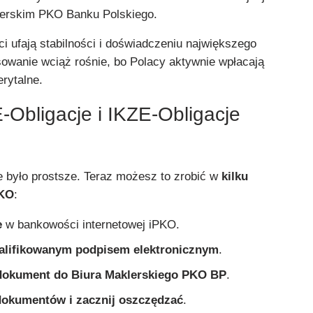
lerskim PKO Banku Polskiego.
ci ufają stabilności i doświadczeniu największego
sowanie wciąż rośnie, bo Polacy aktywnie wpłacają
rytalne.
-Obligacje i IKZE-Obligacje
e było prostsze. Teraz możesz to zrobić w
kilku
PKO
:
e
w bankowości internetowej iPKO.
lifikowanym podpisem elektronicznym
.
 dokument do Biura Maklerskiego PKO BP
.
dokumentów i zacznij oszczędzać
.