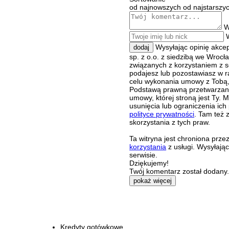
od najnowszych
od najstarszy
W
Wysyłając opinię akce
dodaj
sp. z o.o. z siedzibą we Wroc
związanych z korzystaniem z s
podajesz lub pozostawiasz w r
celu wykonania umowy z Tobą, 
Podstawą prawną przetwarzania
umowy, której stroną jest Ty.
usunięcia lub ograniczenia ich
polityce prywatności
. Tam też 
skorzystania z tych praw.
Ta witryna jest chroniona pr
korzystania
z usługi. Wysyłają
serwisie.
Dziękujemy!
Twój komentarz został dodany. 
pokaż więcej
Kredyty gotówkowe