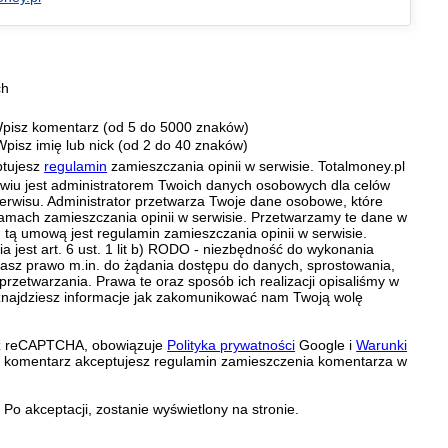
ch
pisz komentarz (od 5 do 5000 znaków)
Wpisz imię lub nick (od 2 do 40 znaków)
ptujesz
regulamin
zamieszczania opinii w serwisie. Totalmoney.pl
ławiu jest administratorem Twoich danych osobowych dla celów
erwisu. Administrator przetwarza Twoje dane osobowe, które
amach zamieszczania opinii w serwisie. Przetwarzamy te dane w
tą umową jest regulamin zamieszczania opinii w serwisie.
 jest art. 6 ust. 1 lit b) RODO - niezbędność do wykonania
 Masz prawo m.in. do żądania dostępu do danych, sprostowania,
 przetwarzania. Prawa te oraz sposób ich realizacji opisaliśmy w
znajdziesz informacje jak zakomunikować nam Twoją wolę
zez reCAPTCHA, obowiązuje
Polityka prywatności
Google i
Warunki
c komentarz akceptujesz regulamin zamieszczenia komentarza w
Po akceptacji, zostanie wyświetlony na stronie.