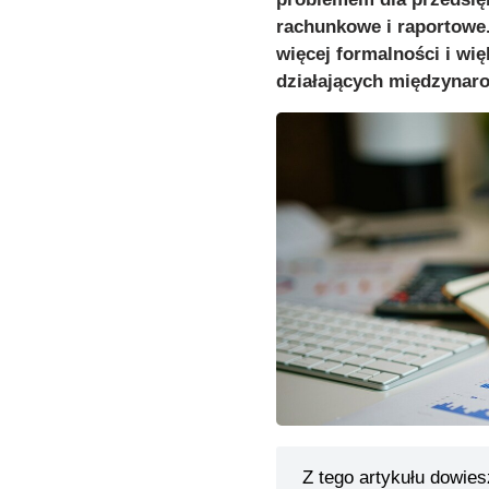
rachunkowe i raportowe.
więcej formalności i wię
działających międzynar
Z tego artykułu dowies