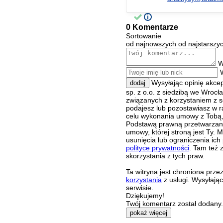
0 Komentarze
Sortowanie
od najnowszych
od najstarszy
W
Wysyłając opinię akce
dodaj
sp. z o.o. z siedzibą we Wroc
związanych z korzystaniem z s
podajesz lub pozostawiasz w r
celu wykonania umowy z Tobą, 
Podstawą prawną przetwarzania
umowy, której stroną jest Ty.
usunięcia lub ograniczenia ich
polityce prywatności
. Tam też 
skorzystania z tych praw.
Ta witryna jest chroniona pr
korzystania
z usługi. Wysyłają
serwisie.
Dziękujemy!
Twój komentarz został dodany. 
pokaż więcej