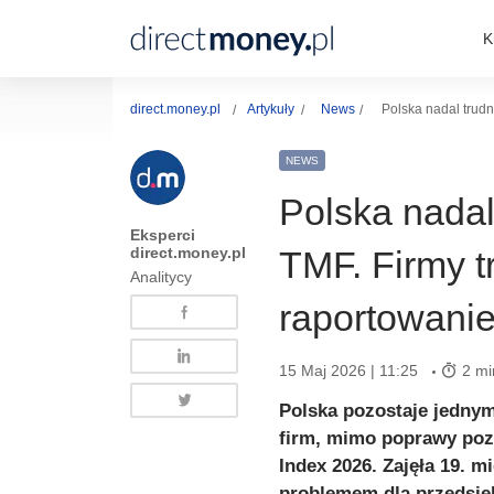
K
direct.money.pl
Artykuły
News
Polska nadal trudn
NEWS
Polska nadal
Eksperci
direct.money.pl
TMF. Firmy t
Analitycy
raportowani
15 Maj 2026 | 11:25
2 mi
Polska pozostaje jednym
firm, mimo poprawy poz
Index 2026. Zajęła 19. m
problemem dla przedsię