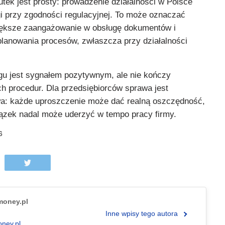
utek jest prosty: prowadzenie działalności w Polsce
 przy zgodności regulacyjnej. To może oznaczać
iększe zaangażowanie w obsługę dokumentów i
lanowania procesów, zwłaszcza przy działalności
gu jest sygnałem pozytywnym, ale nie kończy
 procedur. Dla przedsiębiorców sprawa jest
wa: każde uproszczenie może dać realną oszczędność,
ązek nadal może uderzyć w tempo pracy firmy.
6
.money.pl
Inne wpisy tego autora
oney.pl