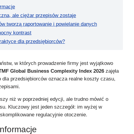
ormacje
zna, ale ciężar przepisów zostaje
ów tworzą raportowanie i powielanie danych
ocny kontrast
raktyce dla przedsiębiorców?
aństw, w których prowadzenie firmy jest wyjątkowo
TMF Global Business Complexity Index 2026
zajęła
o dla przedsiębiorców oznacza realne koszty czasu,
zepisami.
szy niż w poprzedniej edycji, ale trudno mówić o
su. Kluczowy jest jeden szczegół: im wyżej w
 skomplikowane regulacyjnie otoczenie.
informacje