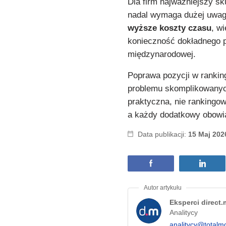
Dla firm najważniejszy sk
nadal wymaga dużej uwagi
wyższe koszty czasu
, w
konieczność dokładnego p
międzynarodowej.
Poprawa pozycji w rankin
problemu skomplikowanych
praktyczna, nie rankingo
a każdy dodatkowy obowi
Data publikacji:
15 Maj 202
Eksperci direct
Analitycy
analitycy@totalm