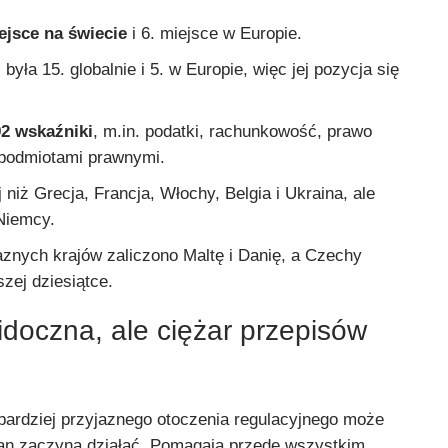
ejsce na świecie
i 6. miejsce w Europie.
była 15. globalnie i 5. w Europie, więc jej pozycja się
92 wskaźniki
, m.in. podatki, rachunkowość, prawo
 podmiotami prawnymi.
 niż Grecja, Francja, Włochy, Belgia i Ukraina, ale
 Niemcy.
aznych krajów zaliczono Maltę i Danię, a Czechy
szej dziesiątce.
idoczna, ale ciężar przepisów
bardziej przyjaznego otoczenia regulacyjnego może
an zaczyna działać. Pomagają przede wszystkim