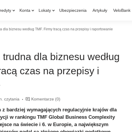
redyty
Konta
Lokaty
Ubezpieczenia
Artykuły
VeloBank
a dla biznesu według TMF. Firmy tracą czas na przepisy i raportowanie
 trudna dla biznesu według
racą czas na przepisy i
e
n. czytania
Komentarze
(0)
 z bardziej wymagających regulacyjnie krajów dla
ycji w rankingu TMF Global Business Complexity
iejsce na świecie i 6. w Europie, a największym
biorców nadal są złożone obowiązki podatkowe,