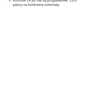
Kontrole L4 już nie są przypadkowe. ZUS
patrzy na konkretne schematy