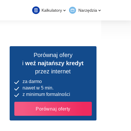
Kalkulatory
Narzędzia
Porównaj ofery
i
weź najtańszy kredyt
przez internet
za darmo
nawet w 5 min.
z minimum formalności
Porównaj oferty