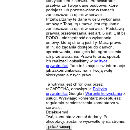
korzystaniem z serwisu. Administrator
przetwarza Twoje dane osobowe, które
podajesz lub pozostawiasz w ramach
zamieszczania opinii w serwisie.
Przetwarzamy te dane w celu wykonania
umowy z Tobą, tą umową jest regulamin
zamieszczania opinii w serwisie. Podstawą
prawną przetwarzania jest art. 6 ust. 1 lit b)
RODO - niezbędność do wykonania
umowy, której stroną jest Ty. Masz prawo
m.in. do żądania dostępu do danych,
sprostowania, usunięcia lub ograniczenia
ich przetwarzania. Prawa te oraz sposób
ich realizacji opisaliśmy w
polityce
prywatności
. Tam też znajdziesz informacje
jak zakomunikować nam Twoją wolę
skorzystania z tych praw.
Ta witryna jest chroniona przez
reCAPTCHA, obowiązuje
Polityka
prywatności
Google i
Warunki korzystania
z
usługi. Wysyłając komentarz akceptujesz
regulamin zamieszczenia komentarza w
serwisie.
Dziękujemy!
Twój komentarz został dodany. Po
akceptacji, zostanie wyświetlony na stronie.
pokaż więcej