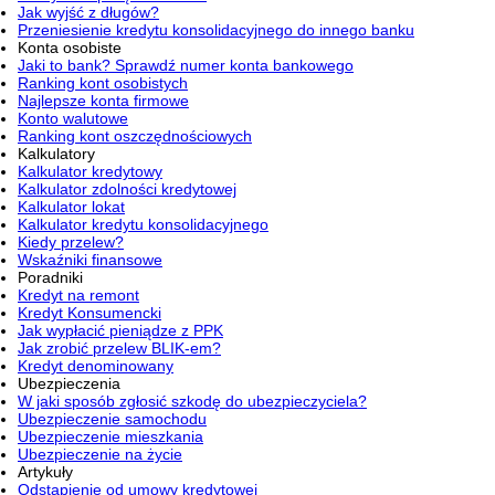
Jak wyjść z długów?
Przeniesienie kredytu konsolidacyjnego do innego banku
Konta osobiste
Jaki to bank? Sprawdź numer konta bankowego
Ranking kont osobistych
Najlepsze konta firmowe
Konto walutowe
Ranking kont oszczędnościowych
Kalkulatory
Kalkulator kredytowy
Kalkulator zdolności kredytowej
Kalkulator lokat
Kalkulator kredytu konsolidacyjnego
Kiedy przelew?
Wskaźniki finansowe
Poradniki
Kredyt na remont
Kredyt Konsumencki
Jak wypłacić pieniądze z PPK
Jak zrobić przelew BLIK-em?
Kredyt denominowany
Ubezpieczenia
W jaki sposób zgłosić szkodę do ubezpieczyciela?
Ubezpieczenie samochodu
Ubezpieczenie mieszkania
Ubezpieczenie na życie
Artykuły
Odstąpienie od umowy kredytowej