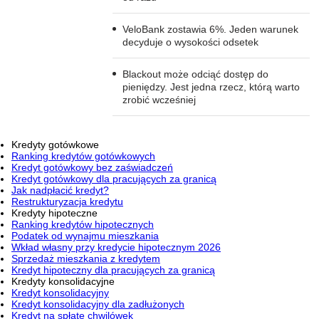
VeloBank zostawia 6%. Jeden warunek
decyduje o wysokości odsetek
Blackout może odciąć dostęp do
pieniędzy. Jest jedna rzecz, którą warto
zrobić wcześniej
Kredyty gotówkowe
Ranking kredytów gotówkowych
Kredyt gotówkowy bez zaświadczeń
Kredyt gotówkowy dla pracujących za granicą
Jak nadpłacić kredyt?
Restrukturyzacja kredytu
Kredyty hipoteczne
Ranking kredytów hipotecznych
Podatek od wynajmu mieszkania
Wkład własny przy kredycie hipotecznym 2026
Sprzedaż mieszkania z kredytem
Kredyt hipoteczny dla pracujących za granicą
Kredyty konsolidacyjne
Kredyt konsolidacyjny
Kredyt konsolidacyjny dla zadłużonych
Kredyt na spłatę chwilówek