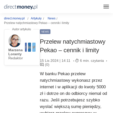
direct.money.pl
Artykuły
News
Przelew natychmiastowy Pekao – cennik i limity
NEWS
Przelew natychmiastowy
Pekao – cennik i limity
Marzena
Loranty
Redaktor
15 Lis 2024 | 14:11
6 min. czytania
(0)
W banku Pekao przelew
natychmiastowy wykonasz przez
internet i w aplikacji do kwoty 5000
zł i dotrze on do odbiorcy niemal od
razu. Jeśli potrzebujesz szybko
wysłać większą sumę pieniędzy,