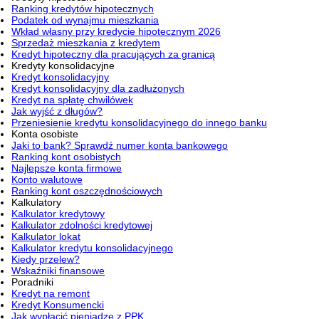
Ranking kredytów hipotecznych
Podatek od wynajmu mieszkania
Wkład własny przy kredycie hipotecznym 2026
Sprzedaż mieszkania z kredytem
Kredyt hipoteczny dla pracujących za granicą
Kredyty konsolidacyjne
Kredyt konsolidacyjny
Kredyt konsolidacyjny dla zadłużonych
Kredyt na spłatę chwilówek
Jak wyjść z długów?
Przeniesienie kredytu konsolidacyjnego do innego banku
Konta osobiste
Jaki to bank? Sprawdź numer konta bankowego
Ranking kont osobistych
Najlepsze konta firmowe
Konto walutowe
Ranking kont oszczędnościowych
Kalkulatory
Kalkulator kredytowy
Kalkulator zdolności kredytowej
Kalkulator lokat
Kalkulator kredytu konsolidacyjnego
Kiedy przelew?
Wskaźniki finansowe
Poradniki
Kredyt na remont
Kredyt Konsumencki
Jak wypłacić pieniądze z PPK