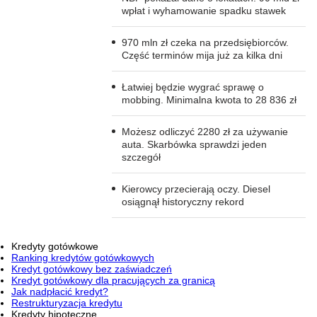
wpłat i wyhamowanie spadku stawek
970 mln zł czeka na przedsiębiorców.
Część terminów mija już za kilka dni
Łatwiej będzie wygrać sprawę o
mobbing. Minimalna kwota to 28 836 zł
Możesz odliczyć 2280 zł za używanie
auta. Skarbówka sprawdzi jeden
szczegół
Kierowcy przecierają oczy. Diesel
osiągnął historyczny rekord
Kredyty gotówkowe
Ranking kredytów gotówkowych
Kredyt gotówkowy bez zaświadczeń
Kredyt gotówkowy dla pracujących za granicą
Jak nadpłacić kredyt?
Restrukturyzacja kredytu
Kredyty hipoteczne