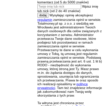
komentarz (od 5 do 5000 znaków)
Wpisz imię
lub nick (od 2 do 40 znaków)
Wysyłając opinię akceptujesz
dodaj
regulamin
zamieszczania opinii w serwisie.
Totalmoney.pl sp. z o.o. z siedzibą we
Wrocławiu jest administratorem Twoich
danych osobowych dla celów związanych z
korzystaniem z serwisu. Administrator
przetwarza Twoje dane osobowe, które
podajesz lub pozostawiasz w ramach
zamieszczania opinii w serwisie.
Przetwarzamy te dane w celu wykonania
umowy z Tobą, tą umową jest regulamin
zamieszczania opinii w serwisie. Podstawą
prawną przetwarzania jest art. 6 ust. 1 lit b)
RODO - niezbędność do wykonania
umowy, której stroną jest Ty. Masz prawo
m.in. do żądania dostępu do danych,
sprostowania, usunięcia lub ograniczenia
ich przetwarzania. Prawa te oraz sposób
ich realizacji opisaliśmy w
polityce
prywatności
. Tam też znajdziesz informacje
jak zakomunikować nam Twoją wolę
skorzystania z tych praw.
Ta witryna jest chroniona przez