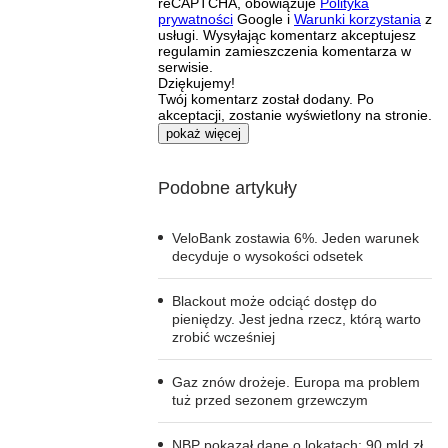
reCAPTCHA, obowiązuje
Polityka
prywatności
Google i
Warunki korzystania
z
usługi. Wysyłając komentarz akceptujesz
regulamin zamieszczenia komentarza w
serwisie.
Dziękujemy!
Twój komentarz został dodany. Po
akceptacji, zostanie wyświetlony na stronie.
pokaż więcej
Podobne artykuły
VeloBank zostawia 6%. Jeden warunek
decyduje o wysokości odsetek
Blackout może odciąć dostęp do
pieniędzy. Jest jedna rzecz, którą warto
zrobić wcześniej
Gaz znów drożeje. Europa ma problem
tuż przed sezonem grzewczym
NBP pokazał dane o lokatach: 90 mld zł