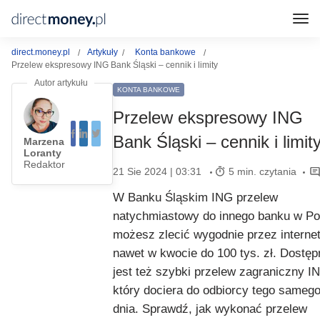
direct.money.pl
Artykuły
Konta bankowe
Przelew ekspresowy ING Bank Śląski – cennik i limity
KONTA BANKOWE
Przelew ekspresowy ING
Bank Śląski – cennik i limit
Marzena
Loranty
Redaktor
21 Sie 2024 | 03:31
5 min. czytania
W Banku Śląskim ING przelew
natychmiastowy do innego banku w Po
możesz zlecić wygodnie przez internet 
nawet w kwocie do 100 tys. zł. Dostęp
jest też szybki przelew zagraniczny I
który dociera do odbiorcy tego sameg
dnia. Sprawdź, jak wykonać przelew