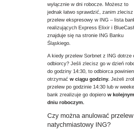
wyłącznie w dni robocze. Możesz to
jednak łatwo sprawdzić, zanim zlecisz
przelew ekspresowy w ING – lista ba
realizujących Express Elixir i BlueCas
znajduje się na stronie ING Banku
Śląskiego.
A kiedy przelew Sorbnet z ING dotrze 
odbiorcy? Jeśli zlecisz go w dzień ro
do godziny 14:30, to odbiorca powinie
otrzymać
w ciągu godziny.
Jeżeli zro
przelew po godzinie 14:30 lub w week
bank zrealizuje go dopiero
w kolejny
dniu roboczym.
Czy można anulować przelew
natychmiastowy ING?