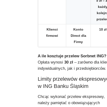
5 zł – 
każd
kolejn
przel
Klienci
Konto
10 zł
firmowi
Direct dla
Firmy
A ile kosztuje przelew Sorbnet ING?
Opłata wynosi
30 zł
– zarówno dla kli
indywidualnych, jak i przedsiębiorców.
Limity przelewów ekspresowy
w ING Banku Śląskim
Chcąc wykonać przelew ekspresowy,
należy pamiętać o obowiązujących