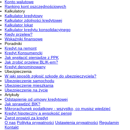
Konto walutowe
Ranking kont oszczędnościowych
Kalkulatory
Kalkulator kredytowy
Kalkulator zdolności kredytowej
Kalkulator lokat
Kalkulator kredytu konsolidacyjnego
Kiedy przelew?
Wskaźniki finansowe
Poradniki
Kredyt na remont
Kredyt Konsumencki
Jak wypłacić pieniądze z PPK
Jak zrobić przelew BLIK-em?
Kredyt denominowany
Ubezpieczenia
W jaki sposób zgłosić szkodę do ubezpieczyciela?
Ubezpieczenie samochodu
Ubezpieczenie mieszkania
Ubezpieczenie na życie
Artykuły
Odstąpienie od umowy kredytowej
Jak sprawdzić BIK?
Mikrorachunek podatkowy - wszystko, co musisz wiedzieć
Kredyt hipoteczny a wysokość pensji
Zwrot prowizji za kredyt
O nas
Polityka prywatności
Ustawienia prywatności
Regulamin
Kontakt