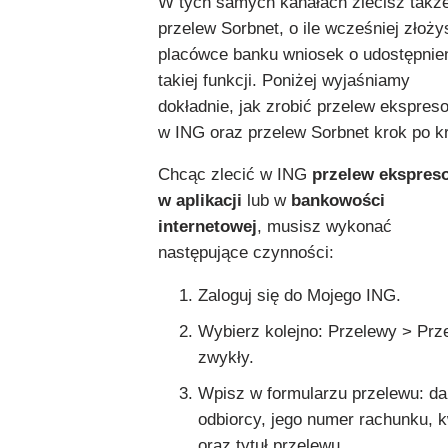
W tych samych kanałach zlecisz takż
przelew Sorbnet, o ile wcześniej złoż
placówce banku wniosek o udostępnie
takiej funkcji. Poniżej wyjaśniamy
dokładnie, jak zrobić przelew ekspres
w ING oraz przelew Sorbnet krok po k
Chcąc zlecić w ING
przelew ekspres
w aplikacji
lub w
bankowości
internetowej
, musisz wykonać
następujące czynności:
Zaloguj się do Mojego ING.
Wybierz kolejno: Przelewy > Prz
zwykły.
Wpisz w formularzu przelewu: d
odbiorcy, jego numer rachunku, 
oraz tytuł przelewu.