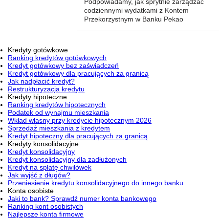
Podpowiadamy, jak sprytnie zarządzać
codziennymi wydatkami z Kontem
Przekorzystnym w Banku Pekao
Kredyty gotówkowe
Ranking kredytów gotówkowych
Kredyt gotówkowy bez zaświadczeń
Kredyt gotówkowy dla pracujących za granicą
Jak nadpłacić kredyt?
Restrukturyzacja kredytu
Kredyty hipoteczne
Ranking kredytów hipotecznych
Podatek od wynajmu mieszkania
Wkład własny przy kredycie hipotecznym 2026
Sprzedaż mieszkania z kredytem
Kredyt hipoteczny dla pracujących za granicą
Kredyty konsolidacyjne
Kredyt konsolidacyjny
Kredyt konsolidacyjny dla zadłużonych
Kredyt na spłatę chwilówek
Jak wyjść z długów?
Przeniesienie kredytu konsolidacyjnego do innego banku
Konta osobiste
Jaki to bank? Sprawdź numer konta bankowego
Ranking kont osobistych
Najlepsze konta firmowe