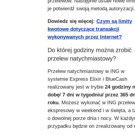
przelewów. Następnie ustaw nowe limit
je potwierdź swoją metodą autoryzacji.
Dowiedz się więcej:
Czym są limity
kwotowe dotyczące transakcji
wykonywanych przez Internet?
Do której godziny można zrobić
przelew natychmiastowy?
Przelew natychmiastowy w ING w
systemie Express Elixir i BlueCash
realizowany jest w trybie
24 godziny 
dobę/ 7 dni w tygodniu/ przez 365 d
roku.
Możesz wykonać w ING przele
ekspresowy w weekend
i
w święta, a 
o dowolnej porze dnia i nocy. W każd
przypadku będzie on zrealizowany od r