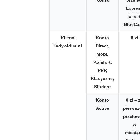
konta
przel
Expre
Elixir
BlueCa
Klienci
Konto
5 zł
indywidualni
Direct,
Mobi,
Komfort,
PRP,
Klasyczne,
Student
Konto
0 zł – 
Active
pierwsz
przele
w
miesią