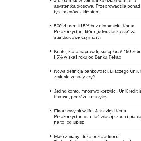
Już od roku w VeloBanku działa wirtualna
asystentka głosowa. Przeprowadziła ponad
tys. rozmów z klientami
500 zł premii i 5% bez gimnastyki. Konto
Przekorzystne, które „odwdzięcza się” za
standardowe czynności
Konto, które naprawdę się opłaca! 450 zł 
i 5% w skali roku od Banku Pekao
Nowa definicja bankowości. Dlaczego UniCr
zmienia zasady gry?
Jedno konto, mnóstwo korzyści. UniCredit ł
finanse, podróże i muzykę
Finansowy slow life. Jak dzięki Kontu
Przekorzystnemu mieć więcej czasu i pieni
na to, co lubisz
Małe zmiany, duże oszczędności.