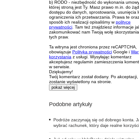
b) RODO - niezbędność do wykonania umowy
której stroną jest Ty. Masz prawo m.in. do żą
dostępu do danych, sprostowania, usunięcia 
ograniczenia ich przetwarzania. Prawa te ora
sposób ich realizacji opisaliśmy w
polityce
prywatności
. Tam też znajdziesz informacje ja
zakomunikować nam Twoją wolę skorzystania
tych praw.
Ta witryna jest chroniona przez reCAPTCHA,
obowiązuje
Polityka prywatności
Google i
War
korzystania
z usługi. Wysyłając komentarz
akceptujesz regulamin zamieszczenia komen
w serwisie.
Dziękujemy!
Twój komentarz został dodany. Po akceptacji,
zostanie wyświetlony na stronie.
pokaż więcej
Podobne artykuły
Podróże zaczynają się od dobrego konta. J
wybrać rachunek, który daje realne korzyśc