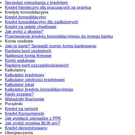
Sprzedaż mieszkania z kredytem
Kredyt hipoteczny dla pracujących za granicą
Kredyty konsolidacyjne
Kredyt konsolidacyjny
Kredyt konsolidacyjny dla zadłużonych
Kredyt na spłatę chwilówek
Jak wyjść z długów?
Przeniesienie kredytu konsolidacyjnego do innego banku
Konta osobiste
Jaki to bank? Sprawdź numer konta bankowego
Ranking kont osobistych
Najlepsze konta firmowe
Konto walutowe
Ranking kont oszczędnościowych
Kalkulatory
Kalkulator kredytowy
Kalkulator zdolności kredytowej
Kalkulator lokat
Kalkulator kredytu konsolidacyjnego
Kiedy przelew?
Wskaźniki finansowe
Poradniki
Kredyt na remont
Kredyt Konsumencki
Jak wypłacić pieniądze z PPK
Jak zrobić przelew BLIK-em?
Kredyt denominowany
Ubezpieczenia