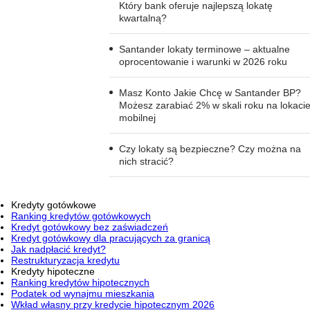
Który bank oferuje najlepszą lokatę
kwartalną?
Santander lokaty terminowe – aktualne
oprocentowanie i warunki w 2026 roku
Masz Konto Jakie Chcę w Santander BP?
Możesz zarabiać 2% w skali roku na lokaci
mobilnej
Czy lokaty są bezpieczne? Czy można na
nich stracić?
Kredyty gotówkowe
Ranking kredytów gotówkowych
Kredyt gotówkowy bez zaświadczeń
Kredyt gotówkowy dla pracujących za granicą
Jak nadpłacić kredyt?
Restrukturyzacja kredytu
Kredyty hipoteczne
Ranking kredytów hipotecznych
Podatek od wynajmu mieszkania
Wkład własny przy kredycie hipotecznym 2026