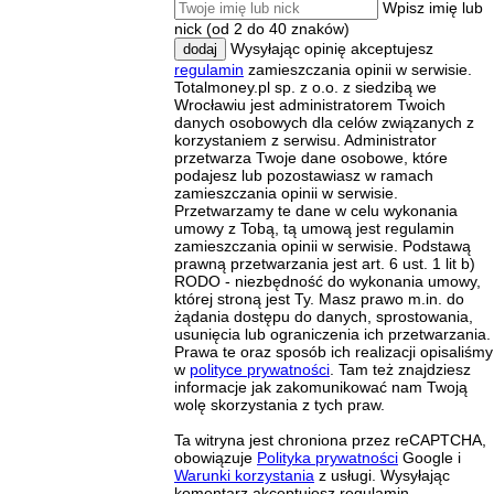
Wpisz imię lub
nick (od 2 do 40 znaków)
Wysyłając opinię akceptujesz
dodaj
regulamin
zamieszczania opinii w serwisie.
Totalmoney.pl sp. z o.o. z siedzibą we
Wrocławiu jest administratorem Twoich
danych osobowych dla celów związanych z
korzystaniem z serwisu. Administrator
przetwarza Twoje dane osobowe, które
podajesz lub pozostawiasz w ramach
zamieszczania opinii w serwisie.
Przetwarzamy te dane w celu wykonania
umowy z Tobą, tą umową jest regulamin
zamieszczania opinii w serwisie. Podstawą
prawną przetwarzania jest art. 6 ust. 1 lit b)
RODO - niezbędność do wykonania umowy,
której stroną jest Ty. Masz prawo m.in. do
żądania dostępu do danych, sprostowania,
usunięcia lub ograniczenia ich przetwarzania.
Prawa te oraz sposób ich realizacji opisaliśmy
w
polityce prywatności
. Tam też znajdziesz
informacje jak zakomunikować nam Twoją
wolę skorzystania z tych praw.
Ta witryna jest chroniona przez reCAPTCHA,
obowiązuje
Polityka prywatności
Google i
Warunki korzystania
z usługi. Wysyłając
komentarz akceptujesz regulamin