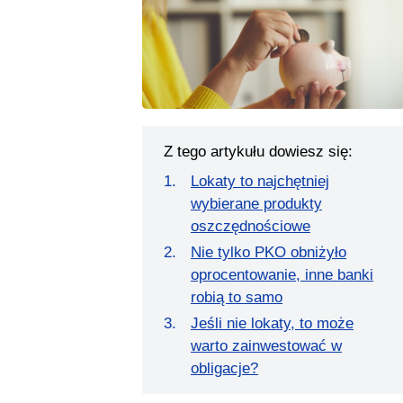
Z tego artykułu dowiesz się:
Lokaty to najchętniej
wybierane produkty
oszczędnościowe
Nie tylko PKO obniżyło
oprocentowanie, inne banki
robią to samo
Jeśli nie lokaty, to może
warto zainwestować w
obligacje?