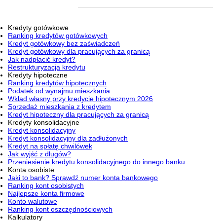
Kredyty gotówkowe
Ranking kredytów gotówkowych
Kredyt gotówkowy bez zaświadczeń
Kredyt gotówkowy dla pracujących za granicą
Jak nadpłacić kredyt?
Restrukturyzacja kredytu
Kredyty hipoteczne
Ranking kredytów hipotecznych
Podatek od wynajmu mieszkania
Wkład własny przy kredycie hipotecznym 2026
Sprzedaż mieszkania z kredytem
Kredyt hipoteczny dla pracujących za granicą
Kredyty konsolidacyjne
Kredyt konsolidacyjny
Kredyt konsolidacyjny dla zadłużonych
Kredyt na spłatę chwilówek
Jak wyjść z długów?
Przeniesienie kredytu konsolidacyjnego do innego banku
Konta osobiste
Jaki to bank? Sprawdź numer konta bankowego
Ranking kont osobistych
Najlepsze konta firmowe
Konto walutowe
Ranking kont oszczędnościowych
Kalkulatory