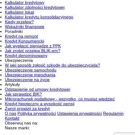
Kalkulator kredytowy
Kalkulator zdolności kredytowej
Kalkulator lokat
Kalkulator kredytu konsolidacyjnego
Kiedy przelew?
Wskaźniki finansowe
Poradniki
Kredyt na remont
Kredyt Konsumencki
Jak wypłacić pieniądze z PPK
Jak zrobić przelew BLIK-em?
Kredyt denominowany
Ubezpieczenia
W jaki sposób zgłosić szkodę do ubezpieczyciela?
Ubezpieczenie samochodu
Ubezpieczenie mieszkania
Ubezpieczenie na życie
Artykuły
Odstąpienie od umowy kredytowej
Jak sprawdzić BIK?
Mikrorachunek podatkowy - wszystko, co musisz wiedzieć
Kredyt hipoteczny a wysokość pensji
Zwrot prowizji za kredyt
O nas
Polityka prywatności
Ustawienia prywatności
Regulamin
Kontakt
Obserwuj nas na:
Nasze marki: