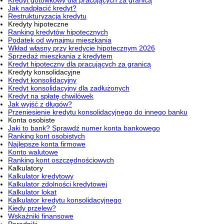
Jak nadpłacić kredyt?
Restrukturyzacja kredytu
Kredyty hipoteczne
Ranking kredytów hipotecznych
Podatek od wynajmu mieszkania
Wkład własny przy kredycie hipotecznym 2026
Sprzedaż mieszkania z kredytem
Kredyt hipoteczny dla pracujących za granicą
Kredyty konsolidacyjne
Kredyt konsolidacyjny
Kredyt konsolidacyjny dla zadłużonych
Kredyt na spłatę chwilówek
Jak wyjść z długów?
Przeniesienie kredytu konsolidacyjnego do innego banku
Konta osobiste
Jaki to bank? Sprawdź numer konta bankowego
Ranking kont osobistych
Najlepsze konta firmowe
Konto walutowe
Ranking kont oszczędnościowych
Kalkulatory
Kalkulator kredytowy
Kalkulator zdolności kredytowej
Kalkulator lokat
Kalkulator kredytu konsolidacyjnego
Kiedy przelew?
Wskaźniki finansowe
Poradniki