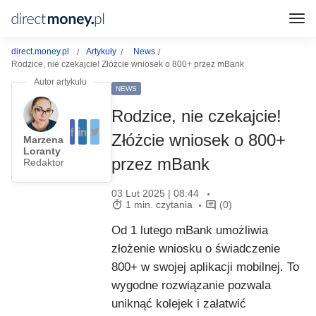
direct.money.pl
Artykuły
News
Rodzice, nie czekajcie! Złóżcie wniosek o 800+ przez mBank
NEWS
Rodzice, nie czekajcie!
Złóżcie wniosek o 800+
Marzena
Loranty
przez mBank
Redaktor
03 Lut 2025 | 08:44
1 min. czytania
(0)
Od 1 lutego mBank umożliwia
złożenie wniosku o świadczenie
800+ w swojej aplikacji mobilnej. To
wygodne rozwiązanie pozwala
uniknąć kolejek i załatwić