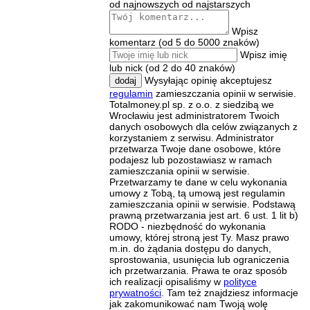
od najnowszych
od najstarszych
Wpisz
komentarz (od 5 do 5000 znaków)
Wpisz imię
lub nick (od 2 do 40 znaków)
Wysyłając opinię akceptujesz
dodaj
regulamin
zamieszczania opinii w serwisie.
Totalmoney.pl sp. z o.o. z siedzibą we
Wrocławiu jest administratorem Twoich
danych osobowych dla celów związanych z
korzystaniem z serwisu. Administrator
przetwarza Twoje dane osobowe, które
podajesz lub pozostawiasz w ramach
zamieszczania opinii w serwisie.
Przetwarzamy te dane w celu wykonania
umowy z Tobą, tą umową jest regulamin
zamieszczania opinii w serwisie. Podstawą
prawną przetwarzania jest art. 6 ust. 1 lit b)
RODO - niezbędność do wykonania
umowy, której stroną jest Ty. Masz prawo
m.in. do żądania dostępu do danych,
sprostowania, usunięcia lub ograniczenia
ich przetwarzania. Prawa te oraz sposób
ich realizacji opisaliśmy w
polityce
prywatności
. Tam też znajdziesz informacje
jak zakomunikować nam Twoją wolę