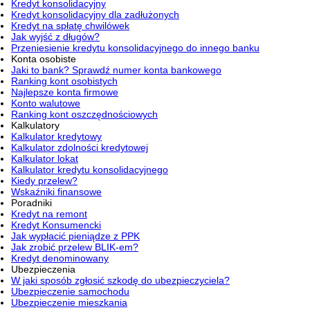
Kredyt konsolidacyjny
Kredyt konsolidacyjny dla zadłużonych
Kredyt na spłatę chwilówek
Jak wyjść z długów?
Przeniesienie kredytu konsolidacyjnego do innego banku
Konta osobiste
Jaki to bank? Sprawdź numer konta bankowego
Ranking kont osobistych
Najlepsze konta firmowe
Konto walutowe
Ranking kont oszczędnościowych
Kalkulatory
Kalkulator kredytowy
Kalkulator zdolności kredytowej
Kalkulator lokat
Kalkulator kredytu konsolidacyjnego
Kiedy przelew?
Wskaźniki finansowe
Poradniki
Kredyt na remont
Kredyt Konsumencki
Jak wypłacić pieniądze z PPK
Jak zrobić przelew BLIK-em?
Kredyt denominowany
Ubezpieczenia
W jaki sposób zgłosić szkodę do ubezpieczyciela?
Ubezpieczenie samochodu
Ubezpieczenie mieszkania