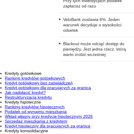
Przy tych inwestycjach podatek
zapłacisz od razu
VeloBank zostawia 6%. Jeden
warunek decyduje o wysokości
odsetek
Blackout może odciąć dostęp do
pieniędzy. Jest jedna rzecz, którą
warto zrobić wcześniej
Kredyty gotówkowe
Ranking kredytów gotówkowych
Kredyt gotówkowy bez zaświadczeń
Kredyt gotówkowy dla pracujących za granicą
Jak nadpłacić kredyt?
Restrukturyzacja kredytu
Kredyty hipoteczne
Ranking kredytów hipotecznych
Podatek od wynajmu mieszkania
Wkład własny przy kredycie hipotecznym 2026
Sprzedaż mieszkania z kredytem
Kredyt hipoteczny dla pracujących za granicą
Kredyty konsolidacyjne