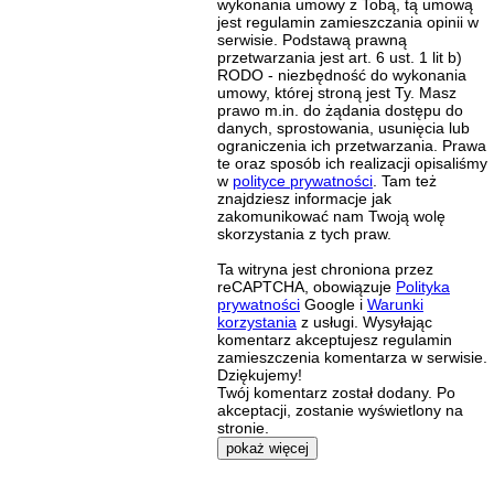
wykonania umowy z Tobą, tą umową
jest regulamin zamieszczania opinii w
serwisie. Podstawą prawną
przetwarzania jest art. 6 ust. 1 lit b)
RODO - niezbędność do wykonania
umowy, której stroną jest Ty. Masz
prawo m.in. do żądania dostępu do
danych, sprostowania, usunięcia lub
ograniczenia ich przetwarzania. Prawa
te oraz sposób ich realizacji opisaliśmy
w
polityce prywatności
. Tam też
znajdziesz informacje jak
zakomunikować nam Twoją wolę
skorzystania z tych praw.
Ta witryna jest chroniona przez
reCAPTCHA, obowiązuje
Polityka
prywatności
Google i
Warunki
korzystania
z usługi. Wysyłając
komentarz akceptujesz regulamin
zamieszczenia komentarza w serwisie.
Dziękujemy!
Twój komentarz został dodany. Po
akceptacji, zostanie wyświetlony na
stronie.
pokaż więcej