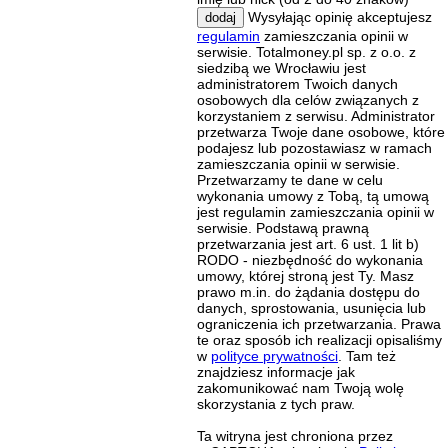
Wysyłając opinię akceptujesz
dodaj
regulamin
zamieszczania opinii w
serwisie. Totalmoney.pl sp. z o.o. z
siedzibą we Wrocławiu jest
administratorem Twoich danych
osobowych dla celów związanych z
korzystaniem z serwisu. Administrator
przetwarza Twoje dane osobowe, które
podajesz lub pozostawiasz w ramach
zamieszczania opinii w serwisie.
Przetwarzamy te dane w celu
wykonania umowy z Tobą, tą umową
jest regulamin zamieszczania opinii w
serwisie. Podstawą prawną
przetwarzania jest art. 6 ust. 1 lit b)
RODO - niezbędność do wykonania
umowy, której stroną jest Ty. Masz
prawo m.in. do żądania dostępu do
danych, sprostowania, usunięcia lub
ograniczenia ich przetwarzania. Prawa
te oraz sposób ich realizacji opisaliśmy
w
polityce prywatności
. Tam też
znajdziesz informacje jak
zakomunikować nam Twoją wolę
skorzystania z tych praw.
Ta witryna jest chroniona przez