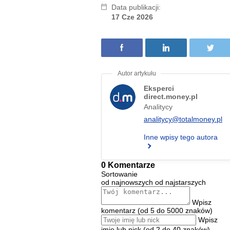
Data publikacji:
17 Cze 2026
Eksperci
direct.money.pl
Analitycy
analitycy@totalmoney.pl
Inne wpisy tego autora
0 Komentarze
Sortowanie
od najnowszych
od najstarszych
Wpisz
komentarz (od 5 do 5000 znaków)
Wpisz
imię lub nick (od 2 do 40 znaków)