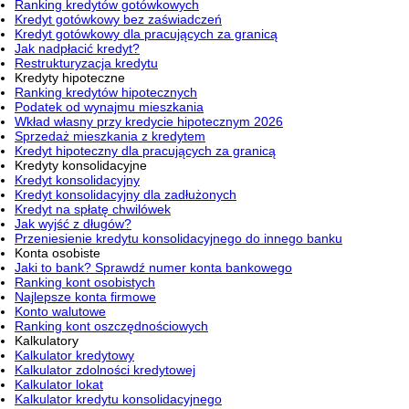
Ranking kredytów gotówkowych
Kredyt gotówkowy bez zaświadczeń
Kredyt gotówkowy dla pracujących za granicą
Jak nadpłacić kredyt?
Restrukturyzacja kredytu
Kredyty hipoteczne
Ranking kredytów hipotecznych
Podatek od wynajmu mieszkania
Wkład własny przy kredycie hipotecznym 2026
Sprzedaż mieszkania z kredytem
Kredyt hipoteczny dla pracujących za granicą
Kredyty konsolidacyjne
Kredyt konsolidacyjny
Kredyt konsolidacyjny dla zadłużonych
Kredyt na spłatę chwilówek
Jak wyjść z długów?
Przeniesienie kredytu konsolidacyjnego do innego banku
Konta osobiste
Jaki to bank? Sprawdź numer konta bankowego
Ranking kont osobistych
Najlepsze konta firmowe
Konto walutowe
Ranking kont oszczędnościowych
Kalkulatory
Kalkulator kredytowy
Kalkulator zdolności kredytowej
Kalkulator lokat
Kalkulator kredytu konsolidacyjnego