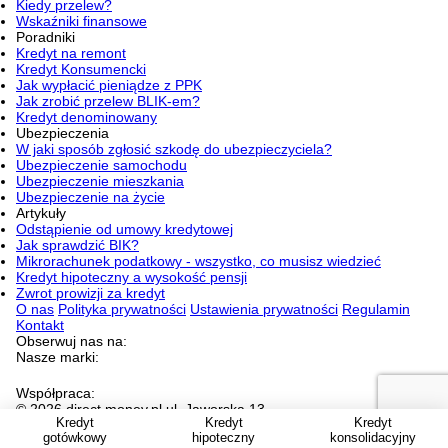
Kiedy przelew?
Wskaźniki finansowe
Poradniki
Kredyt na remont
Kredyt Konsumencki
Jak wypłacić pieniądze z PPK
Jak zrobić przelew BLIK-em?
Kredyt denominowany
Ubezpieczenia
W jaki sposób zgłosić szkodę do ubezpieczyciela?
Ubezpieczenie samochodu
Ubezpieczenie mieszkania
Ubezpieczenie na życie
Artykuły
Odstąpienie od umowy kredytowej
Jak sprawdzić BIK?
Mikrorachunek podatkowy - wszystko, co musisz wiedzieć
Kredyt hipoteczny a wysokość pensji
Zwrot prowizji za kredyt
O nas
Polityka prywatności
Ustawienia prywatności
Regulamin
Kontakt
Obserwuj nas na:
Nasze marki:
Współpraca:
© 2026 direct.money.pl ul. Jaworska 13,
Kredyt
Kredyt
Kredyt
53-612 Wrocław NIP 897-16-52-608
Jesteśmy częścią WP
gotówkowy
hipoteczny
konsolidacyjny
Holding SA