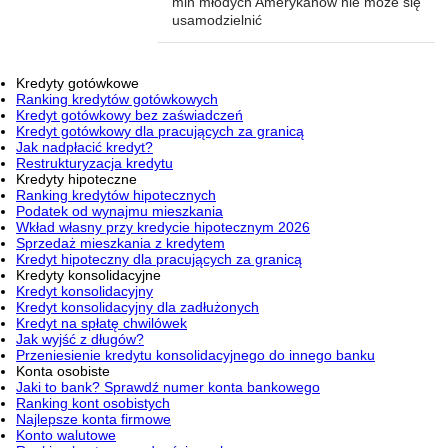
mln młodych Amerykanów nie może się
usamodzielnić
Kredyty gotówkowe
Ranking kredytów gotówkowych
Kredyt gotówkowy bez zaświadczeń
Kredyt gotówkowy dla pracujących za granicą
Jak nadpłacić kredyt?
Restrukturyzacja kredytu
Kredyty hipoteczne
Ranking kredytów hipotecznych
Podatek od wynajmu mieszkania
Wkład własny przy kredycie hipotecznym 2026
Sprzedaż mieszkania z kredytem
Kredyt hipoteczny dla pracujących za granicą
Kredyty konsolidacyjne
Kredyt konsolidacyjny
Kredyt konsolidacyjny dla zadłużonych
Kredyt na spłatę chwilówek
Jak wyjść z długów?
Przeniesienie kredytu konsolidacyjnego do innego banku
Konta osobiste
Jaki to bank? Sprawdź numer konta bankowego
Ranking kont osobistych
Najlepsze konta firmowe
Konto walutowe