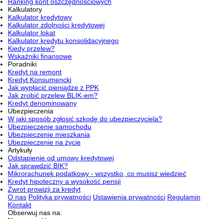
Ranking kont oszczędnościowych
Kalkulatory
Kalkulator kredytowy
Kalkulator zdolności kredytowej
Kalkulator lokat
Kalkulator kredytu konsolidacyjnego
Kiedy przelew?
Wskaźniki finansowe
Poradniki
Kredyt na remont
Kredyt Konsumencki
Jak wypłacić pieniądze z PPK
Jak zrobić przelew BLIK-em?
Kredyt denominowany
Ubezpieczenia
W jaki sposób zgłosić szkodę do ubezpieczyciela?
Ubezpieczenie samochodu
Ubezpieczenie mieszkania
Ubezpieczenie na życie
Artykuły
Odstąpienie od umowy kredytowej
Jak sprawdzić BIK?
Mikrorachunek podatkowy - wszystko, co musisz wiedzieć
Kredyt hipoteczny a wysokość pensji
Zwrot prowizji za kredyt
O nas
Polityka prywatności
Ustawienia prywatności
Regulamin
Kontakt
Obserwuj nas na: