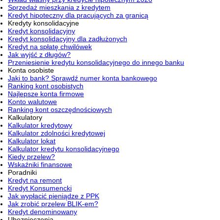
Sprzedaż mieszkania z kredytem
Kredyt hipoteczny dla pracujących za granicą
Kredyty konsolidacyjne
Kredyt konsolidacyjny
Kredyt konsolidacyjny dla zadłużonych
Kredyt na spłatę chwilówek
Jak wyjść z długów?
Przeniesienie kredytu konsolidacyjnego do innego banku
Konta osobiste
Jaki to bank? Sprawdź numer konta bankowego
Ranking kont osobistych
Najlepsze konta firmowe
Konto walutowe
Ranking kont oszczędnościowych
Kalkulatory
Kalkulator kredytowy
Kalkulator zdolności kredytowej
Kalkulator lokat
Kalkulator kredytu konsolidacyjnego
Kiedy przelew?
Wskaźniki finansowe
Poradniki
Kredyt na remont
Kredyt Konsumencki
Jak wypłacić pieniądze z PPK
Jak zrobić przelew BLIK-em?
Kredyt denominowany
Ubezpieczenia