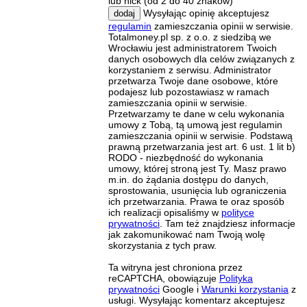
lub nick (od 2 do 40 znaków)
Wysyłając opinię akceptujesz
dodaj
regulamin
zamieszczania opinii w serwisie.
Totalmoney.pl sp. z o.o. z siedzibą we
Wrocławiu jest administratorem Twoich
danych osobowych dla celów związanych z
korzystaniem z serwisu. Administrator
przetwarza Twoje dane osobowe, które
podajesz lub pozostawiasz w ramach
zamieszczania opinii w serwisie.
Przetwarzamy te dane w celu wykonania
umowy z Tobą, tą umową jest regulamin
zamieszczania opinii w serwisie. Podstawą
prawną przetwarzania jest art. 6 ust. 1 lit b)
RODO - niezbędność do wykonania
umowy, której stroną jest Ty. Masz prawo
m.in. do żądania dostępu do danych,
sprostowania, usunięcia lub ograniczenia
ich przetwarzania. Prawa te oraz sposób
ich realizacji opisaliśmy w
polityce
prywatności
. Tam też znajdziesz informacje
jak zakomunikować nam Twoją wolę
skorzystania z tych praw.
Ta witryna jest chroniona przez
reCAPTCHA, obowiązuje
Polityka
prywatności
Google i
Warunki korzystania
z
usługi. Wysyłając komentarz akceptujesz