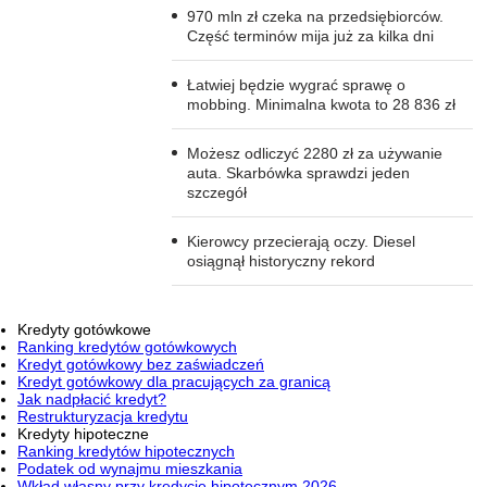
970 mln zł czeka na przedsiębiorców.
Część terminów mija już za kilka dni
Łatwiej będzie wygrać sprawę o
mobbing. Minimalna kwota to 28 836 zł
Możesz odliczyć 2280 zł za używanie
auta. Skarbówka sprawdzi jeden
szczegół
Kierowcy przecierają oczy. Diesel
osiągnął historyczny rekord
Kredyty gotówkowe
Ranking kredytów gotówkowych
Kredyt gotówkowy bez zaświadczeń
Kredyt gotówkowy dla pracujących za granicą
Jak nadpłacić kredyt?
Restrukturyzacja kredytu
Kredyty hipoteczne
Ranking kredytów hipotecznych
Podatek od wynajmu mieszkania
Wkład własny przy kredycie hipotecznym 2026