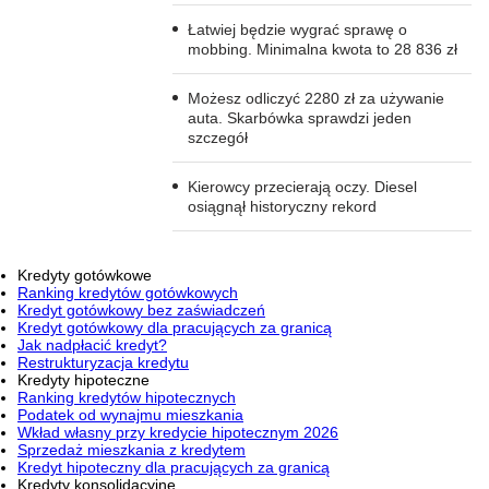
Łatwiej będzie wygrać sprawę o
mobbing. Minimalna kwota to 28 836 zł
Możesz odliczyć 2280 zł za używanie
auta. Skarbówka sprawdzi jeden
szczegół
Kierowcy przecierają oczy. Diesel
osiągnął historyczny rekord
Kredyty gotówkowe
Ranking kredytów gotówkowych
Kredyt gotówkowy bez zaświadczeń
Kredyt gotówkowy dla pracujących za granicą
Jak nadpłacić kredyt?
Restrukturyzacja kredytu
Kredyty hipoteczne
Ranking kredytów hipotecznych
Podatek od wynajmu mieszkania
Wkład własny przy kredycie hipotecznym 2026
Sprzedaż mieszkania z kredytem
Kredyt hipoteczny dla pracujących za granicą
Kredyty konsolidacyjne