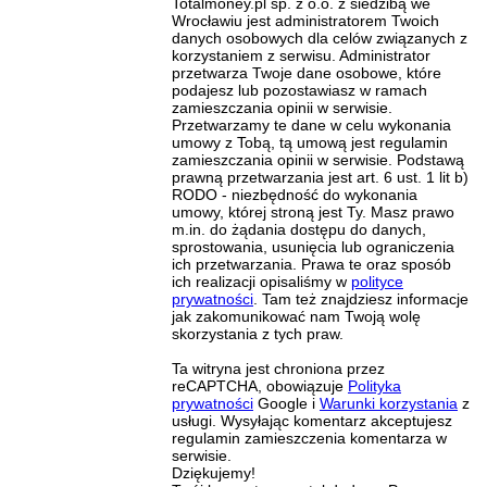
Totalmoney.pl sp. z o.o. z siedzibą we
Wrocławiu jest administratorem Twoich
danych osobowych dla celów związanych z
korzystaniem z serwisu. Administrator
przetwarza Twoje dane osobowe, które
podajesz lub pozostawiasz w ramach
zamieszczania opinii w serwisie.
Przetwarzamy te dane w celu wykonania
umowy z Tobą, tą umową jest regulamin
zamieszczania opinii w serwisie. Podstawą
prawną przetwarzania jest art. 6 ust. 1 lit b)
RODO - niezbędność do wykonania
umowy, której stroną jest Ty. Masz prawo
m.in. do żądania dostępu do danych,
sprostowania, usunięcia lub ograniczenia
ich przetwarzania. Prawa te oraz sposób
ich realizacji opisaliśmy w
polityce
prywatności
. Tam też znajdziesz informacje
jak zakomunikować nam Twoją wolę
skorzystania z tych praw.
Ta witryna jest chroniona przez
reCAPTCHA, obowiązuje
Polityka
prywatności
Google i
Warunki korzystania
z
usługi. Wysyłając komentarz akceptujesz
regulamin zamieszczenia komentarza w
serwisie.
Dziękujemy!