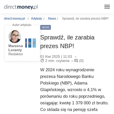
direct.money.pl
Artykuły
News
Sprawdź, ile zarabia prezes NBP!
NEWS
Sprawdź, ile zarabia
prezes NBP!
Marzena
Loranty
Redaktor
01 Kwi 2025 | 11:03
2 min. czytania
(0)
W 2024 roku wynagrodzenie
prezesa Narodowego Banku
Polskiego (NBP), Adama
Glapińskiego, wzrosło o 4,1% w
porównaniu do roku poprzedniego,
osiągając kwotę 1 379 000 zł brutto.
Co składa się na pensję szefa