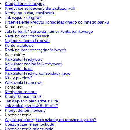
Kredyt konsolidacyjny
Kredyt konsolidacyjny dla zadłużonych
Kredyt na spłatę chwilówek
Jak wyjść z długów?
Przeniesienie kredytu konsolidacyjnego do innego banku
Konta osobiste
Jaki to bank? Sprawdź numer konta bankowego
Ranking kont osobistych
Najlepsze konta firmowe
Konto walutowe
Ranking kont oszczędnościowych
Kalkulatory
Kalkulator kredytowy
Kalkulator zdolności kredytowej
Kalkulator lokat
Kalkulator kredytu konsolidacyjnego
Kiedy przelew?
Wskaźniki finansowe
Poradniki
Kredyt na remont
Kredyt Konsumencki
Jak wypłacić pieniądze z PPK
Jak zrobić przelew BLIK-em?
Kredyt denominowany
Ubezpieczenia
W jaki sposób zgłosić szkodę do ubezpieczyciela?
Ubezpieczenie samochodu
Ubezpieczenie mieszkania