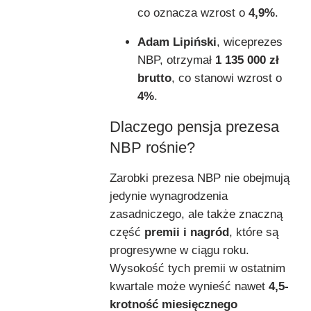
co oznacza wzrost o
4,9%
.
Adam Lipiński
, wiceprezes
NBP, otrzymał
1 135 000 zł
brutto
, co stanowi wzrost o
4%
.
Dlaczego pensja prezesa
NBP rośnie?
Zarobki prezesa NBP nie obejmują
jedynie wynagrodzenia
zasadniczego, ale także znaczną
część
premii i nagród
, które są
progresywne w ciągu roku.
Wysokość tych premii w ostatnim
kwartale może wynieść nawet
4,5-
krotność miesięcznego