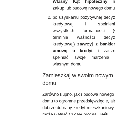
Własny Kąt hipoteczny
n
zakup lub budowę nowego domu
po uzyskaniu pozytywnej decyz
kredytowej i spełnieni
wszystkich formalności (
terminie ważności decyzj
kredytowej)
zawrzyj z bankie
umowę o kredyt
i zaczni
spełniać swoje marzenia 
własnym domu!
Zamieszkaj w swoim nowym
domu!
Zarówno kupno, jak i budowa nowego
domu to ogromne przedsięwzięcie, al
dobrze dobrany kredyt mieszkaniowy
może ułatwić Ci cały proces.
Jeśli