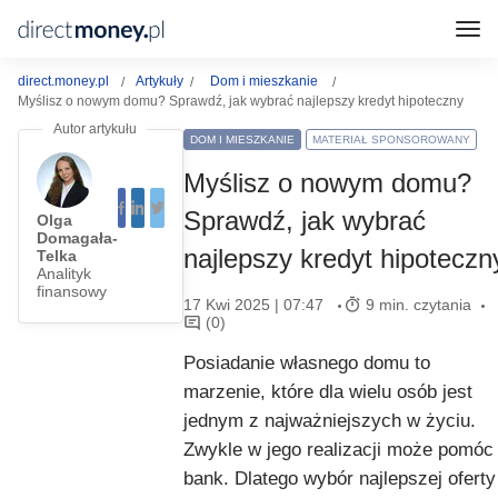
direct.money.pl
Artykuły
Dom i mieszkanie
Myślisz o nowym domu? Sprawdź, jak wybrać najlepszy kredyt hipoteczny
DOM I MIESZKANIE
MATERIAŁ SPONSOROWANY
Myślisz o nowym domu?
Sprawdź, jak wybrać
Olga
Domagała-
najlepszy kredyt hipoteczn
Telka
Analityk
finansowy
17 Kwi 2025 | 07:47
9 min. czytania
(0)
Posiadanie własnego domu to
marzenie, które dla wielu osób jest
jednym z najważniejszych w życiu.
Zwykle w jego realizacji może pomóc
bank. Dlatego wybór najlepszej oferty