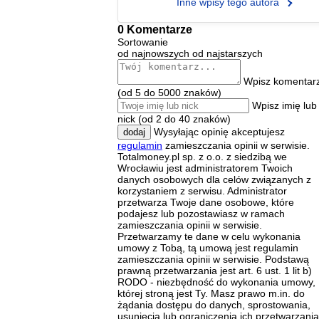
Inne wpisy tego autora
0 Komentarze
Sortowanie
od najnowszych
od najstarszych
Wpisz komentar
(od 5 do 5000 znaków)
Wpisz imię lub
nick (od 2 do 40 znaków)
Wysyłając opinię akceptujesz
dodaj
regulamin
zamieszczania opinii w serwisie.
Totalmoney.pl sp. z o.o. z siedzibą we
Wrocławiu jest administratorem Twoich
danych osobowych dla celów związanych z
korzystaniem z serwisu. Administrator
przetwarza Twoje dane osobowe, które
podajesz lub pozostawiasz w ramach
zamieszczania opinii w serwisie.
Przetwarzamy te dane w celu wykonania
umowy z Tobą, tą umową jest regulamin
zamieszczania opinii w serwisie. Podstawą
prawną przetwarzania jest art. 6 ust. 1 lit b)
RODO - niezbędność do wykonania umowy,
której stroną jest Ty. Masz prawo m.in. do
żądania dostępu do danych, sprostowania,
usunięcia lub ograniczenia ich przetwarzania