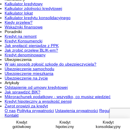
Kalkulator kredytowy
Kalkulator zdolności kredytowej
Kalkulator lokat
Kalkulator kredytu konsolidacyjnego
Kiedy przelew?
Wskaźniki finansowe
Poradniki
Kredyt na remont
Kredyt Konsumencki
Jak wypłacić pieniądze z PPK
Jak zrobić przelew BLIK-em?
Kredyt denominowany
Ubezpieczenia
W jaki sposób zgłosić szkodę do ubezpieczyciela?
Ubezpieczenie samochodu
Ubezpieczenie mieszkania
Ubezpieczenie na życie
Artykuły
Odstąpienie od umowy kredytowej
Jak sprawdzić BIK?
Mikrorachunek podatkowy - wszystko, co musisz wiedzieć
Kredyt hipoteczny a wysokość pensji
Zwrot prowizji za kredyt
O nas
Polityka prywatności
Ustawienia prywatności
Regulamin
Kontakt
Obserwuj nas na:
Kredyt
Kredyt
Kredyt
Nasze marki:
gotówkowy
hipoteczny
konsolidacyjny