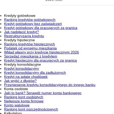
Kredyty gotówkowe
Ranking kredytów gotówkowych
Kredyt gotówkowy bez zaświadczeń
Kredyt gotówkowy dla pracujących za granicą
Jak nadpłacić kredyt?
Restrukturyzacja kredytu
Kredyty hipoteczne
Ranking kredytów hipotecznych
Podatek od wynajmu mieszkania
Wkład własny przy kredycie hipotecznym 2026
Sprzedaż mieszkania z kredytem
Kredyt hipoteczny dla pracujących za granicą
Kredyty konsolidacyjne
Kredyt konsolidacyjny
Kredyt konsolidacyjny dla zadłużonych
Kredyt na spłatę chwilówek
Jak wyjść z długów?
Przeniesienie kredytu konsolidacyjnego do innego banku
Konta osobiste
Jaki to bank? Sprawdź numer konta bankowego
Ranking kont osobistych
Najlepsze konta firmowe
Konto walutowe
Ranking kont oszczędnościowych
Kalkulatory