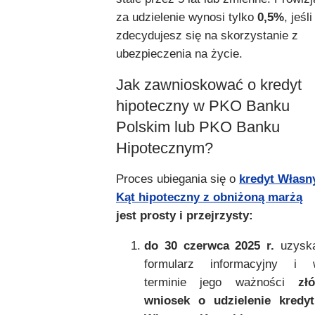
za udzielenie wynosi tylko
0,5%
, jeśli
zdecydujesz się na skorzystanie z
ubezpieczenia na życie.
Jak zawnioskować o kredyt
hipoteczny w PKO Banku
Polskim lub PKO Banku
Hipotecznym?
Proces ubiegania się o
kredyt Własn
Kąt hipoteczny z obniżoną marżą
jest prosty i przejrzysty:
do 30 czerwca 2025 r.
uzyska
formularz informacyjny i 
terminie jego ważności
zł
wniosek o udzielenie kredyt