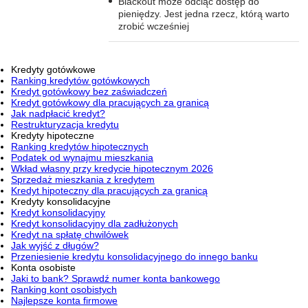
Blackout może odciąć dostęp do
pieniędzy. Jest jedna rzecz, którą warto
zrobić wcześniej
Kredyty gotówkowe
Ranking kredytów gotówkowych
Kredyt gotówkowy bez zaświadczeń
Kredyt gotówkowy dla pracujących za granicą
Jak nadpłacić kredyt?
Restrukturyzacja kredytu
Kredyty hipoteczne
Ranking kredytów hipotecznych
Podatek od wynajmu mieszkania
Wkład własny przy kredycie hipotecznym 2026
Sprzedaż mieszkania z kredytem
Kredyt hipoteczny dla pracujących za granicą
Kredyty konsolidacyjne
Kredyt konsolidacyjny
Kredyt konsolidacyjny dla zadłużonych
Kredyt na spłatę chwilówek
Jak wyjść z długów?
Przeniesienie kredytu konsolidacyjnego do innego banku
Konta osobiste
Jaki to bank? Sprawdź numer konta bankowego
Ranking kont osobistych
Najlepsze konta firmowe