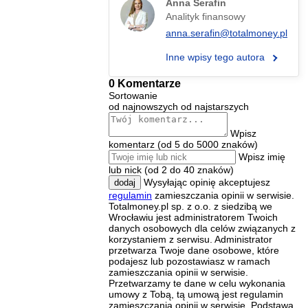
Anna Serafin
Analityk finansowy
anna.serafin@totalmoney.pl
Inne wpisy tego autora
0 Komentarze
Sortowanie
od najnowszych
od najstarszych
Wpisz
komentarz (od 5 do 5000 znaków)
Wpisz imię
lub nick (od 2 do 40 znaków)
Wysyłając opinię akceptujesz
dodaj
regulamin
zamieszczania opinii w serwisie.
Totalmoney.pl sp. z o.o. z siedzibą we
Wrocławiu jest administratorem Twoich
danych osobowych dla celów związanych z
korzystaniem z serwisu. Administrator
przetwarza Twoje dane osobowe, które
podajesz lub pozostawiasz w ramach
zamieszczania opinii w serwisie.
Przetwarzamy te dane w celu wykonania
umowy z Tobą, tą umową jest regulamin
zamieszczania opinii w serwisie. Podstawą