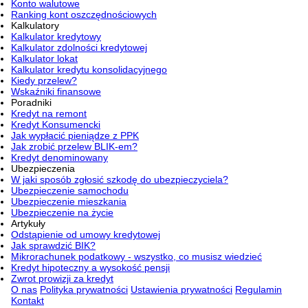
Konto walutowe
Ranking kont oszczędnościowych
Kalkulatory
Kalkulator kredytowy
Kalkulator zdolności kredytowej
Kalkulator lokat
Kalkulator kredytu konsolidacyjnego
Kiedy przelew?
Wskaźniki finansowe
Poradniki
Kredyt na remont
Kredyt Konsumencki
Jak wypłacić pieniądze z PPK
Jak zrobić przelew BLIK-em?
Kredyt denominowany
Ubezpieczenia
W jaki sposób zgłosić szkodę do ubezpieczyciela?
Ubezpieczenie samochodu
Ubezpieczenie mieszkania
Ubezpieczenie na życie
Artykuły
Odstąpienie od umowy kredytowej
Jak sprawdzić BIK?
Mikrorachunek podatkowy - wszystko, co musisz wiedzieć
Kredyt hipoteczny a wysokość pensji
Zwrot prowizji za kredyt
O nas
Polityka prywatności
Ustawienia prywatności
Regulamin
Kontakt