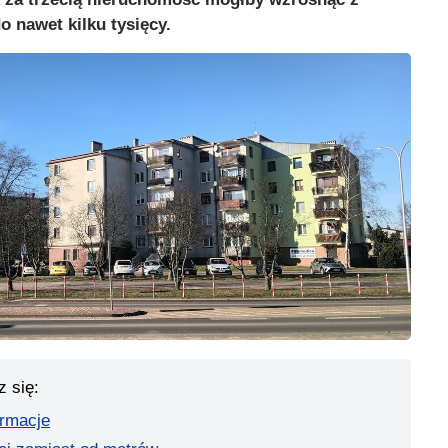
o nawet kilku tysięcy.
z się:
ormacje