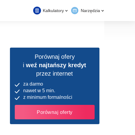
Kalkulatory
Narzędzia
Porównaj ofery
i
weź najtańszy kredyt
przez internet
za darmo
nawet w 5 min.
z minimum formalności
Porównaj oferty