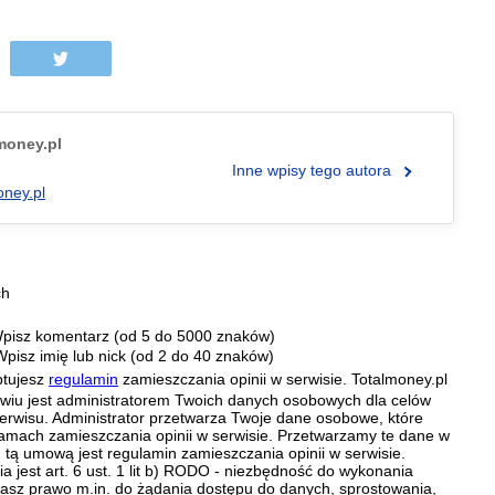
.money.pl
Inne wpisy tego autora
oney.pl
ch
pisz komentarz (od 5 do 5000 znaków)
Wpisz imię lub nick (od 2 do 40 znaków)
ptujesz
regulamin
zamieszczania opinii w serwisie. Totalmoney.pl
ławiu jest administratorem Twoich danych osobowych dla celów
erwisu. Administrator przetwarza Twoje dane osobowe, które
amach zamieszczania opinii w serwisie. Przetwarzamy te dane w
tą umową jest regulamin zamieszczania opinii w serwisie.
 jest art. 6 ust. 1 lit b) RODO - niezbędność do wykonania
 Masz prawo m.in. do żądania dostępu do danych, sprostowania,