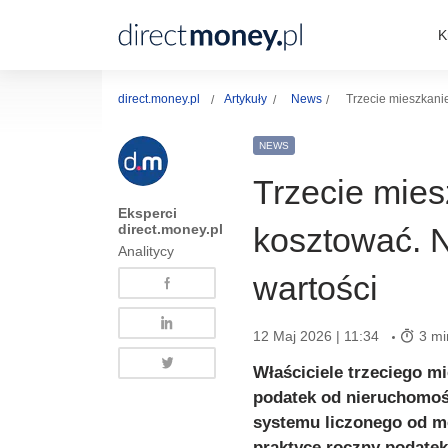
K
direct.money.pl
Artykuły
News
Trzecie mieszkani
NEWS
Trzecie mie
Eksperci
direct.money.pl
kosztować. 
Analitycy
wartości
12 Maj 2026 | 11:34
3 mi
Właściciele trzeciego m
podatek od nieruchomośc
systemu liczonego od me
praktyce roczny podate