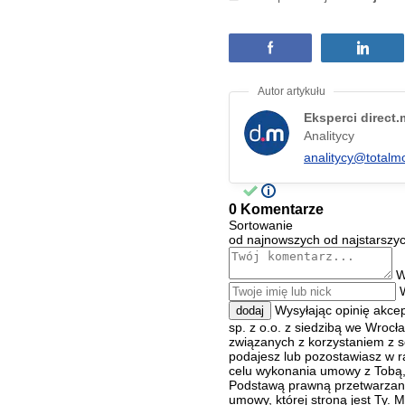
Eksperci direct
Analitycy
analitycy@totalm
0 Komentarze
Sortowanie
od najnowszych
od najstarszy
W
Wysyłając opinię akce
dodaj
sp. z o.o. z siedzibą we Wroc
związanych z korzystaniem z s
podajesz lub pozostawiasz w r
celu wykonania umowy z Tobą, 
Podstawą prawną przetwarzania
umowy, której stroną jest Ty.