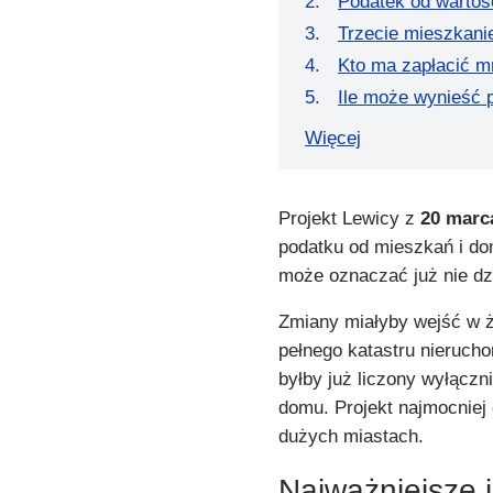
Podatek od wartoś
Trzecie mieszkani
Kto ma zapłacić m
Ile może wynieść 
Więcej
Projekt Lewicy z
20 marca
podatku od mieszkań i dom
może oznaczać już nie dzi
Zmiany miałyby wejść w 
pełnego katastru nierucho
byłby już liczony wyłączn
domu. Projekt najmocniej 
dużych miastach.
Najważniejsze 