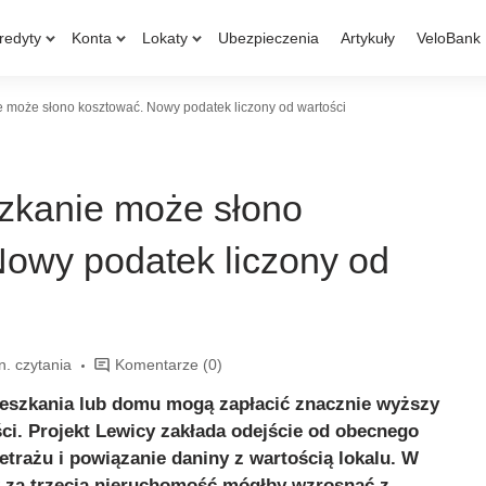
redyty
Konta
Lokaty
Ubezpieczenia
Artykuły
VeloBank
e może słono kosztować. Nowy podatek liczony od wartości
szkanie może słono
Nowy podatek liczony od
n. czytania
Komentarze
(0)
ieszkania lub domu mogą zapłacić znacznie wyższy
i. Projekt Lewicy zakłada odejście od obecnego
trażu i powiązanie daniny z wartością lokalu. W
k za trzecią nieruchomość mógłby wzrosnąć z