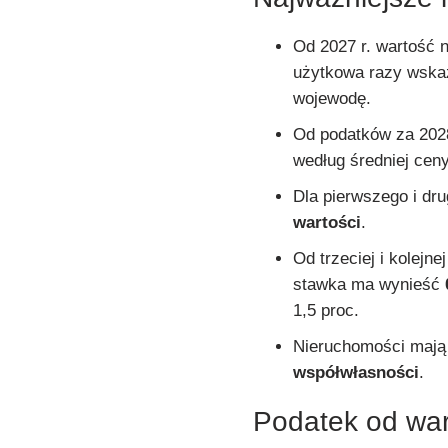
Od 2027 r. wartość 
użytkowa razy wskaź
wojewodę.
Od podatków za 202
według średniej cen
Dla pierwszego i dr
wartości
.
Od trzeciej i kolejn
stawka ma wynieść
1,5 proc.
Nieruchomości mają b
współwłasności
.
Podatek od war