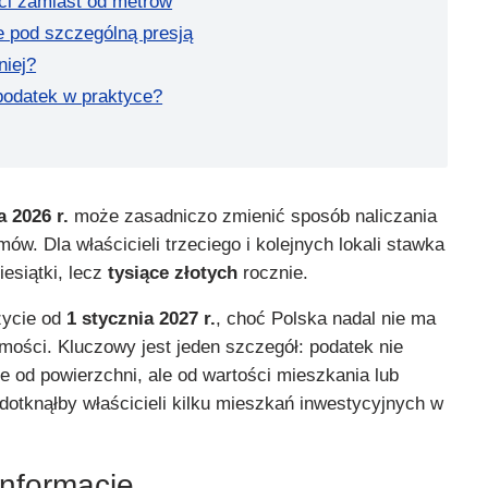
ci zamiast od metrów
e pod szczególną presją
niej?
podatek w praktyce?
 2026 r.
może zasadniczo zmienić sposób naliczania
ów. Dla właścicieli trzeciego i kolejnych lokali stawka
esiątki, lecz
tysiące złotych
rocznie.
życie od
1 stycznia 2027 r.
, choć Polska nadal nie ma
mości. Kluczowy jest jeden szczegół: podatek nie
ie od powierzchni, ale od wartości mieszkania lub
dotknąłby właścicieli kilku mieszkań inwestycyjnych w
informacje