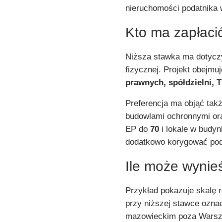
nieruchomości podatnika w
Kto ma zapłaci
Niższa stawka ma dotyczy
fizycznej. Projekt obejmu
prawnych, spółdzielni, 
Preferencja ma objąć tak
budowlami ochronnymi or
EP do
70
i lokale w budy
dodatkowo korygować po
Ile może wynie
Przykład pokazuje skalę r
przy niższej stawce ozna
mazowieckim poza Wars