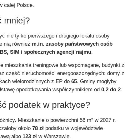
 całej Polsce.
ć mniej?
ć nie tylko pierwszego i drugiego lokalu osoby
je nią również
m.in. zasoby państwowych osób
TBS, SIM i społecznych agencji najmu
.
że mieszkania treningowe lub wspomagane, budynki z
az część nieruchomości energooszczędnych: domy z
nkach wielorodzinnych z EP do
65
. Gminy mogłyby
dstawę opodatkowania współczynnikiem od
0,2 do 2
.
ść podatek w praktyce?
óżnicy. Mieszkanie o powierzchni 56 m² w 2027 r.
czałoby około
78 zł
podatku w województwie
zawą albo
123 zł
w Warszawie.