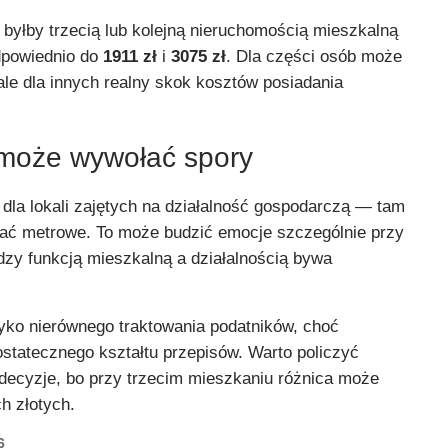
l byłby trzecią lub kolejną nieruchomością mieszkalną
dpowiednio do
1911 zł
i
3075 zł
. Dla części osób może
 ale dla innych realny skok kosztów posiadania
 może wywołać spory
 dla lokali zajętych na działalność gospodarczą — tam
ać metrowe. To może budzić emocje szczególnie przy
dzy funkcją mieszkalną a działalnością bywa
zyko nierównego traktowania podatników, choć
ostatecznego kształtu przepisów. Warto policzyć
 decyzje, bo przy trzecim mieszkaniu różnica może
ch złotych.
6