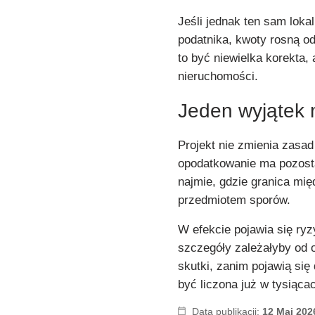
Jeśli jednak ten sam loka
podatnika, kwoty rosną o
to być niewielka korekta,
nieruchomości.
Jeden wyjątek
Projekt nie zmienia zasad
opodatkowanie ma pozost
najmie, gdzie granica mię
przedmiotem sporów.
W efekcie pojawia się ry
szczegóły zależałyby od 
skutki, zanim pojawią się
być liczona już w tysiąca
Data publikacji:
12 Maj 202