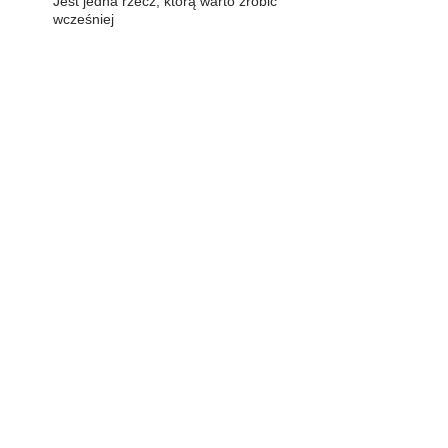
Jest jedna rzecz, którą warto zrobić
wcześniej