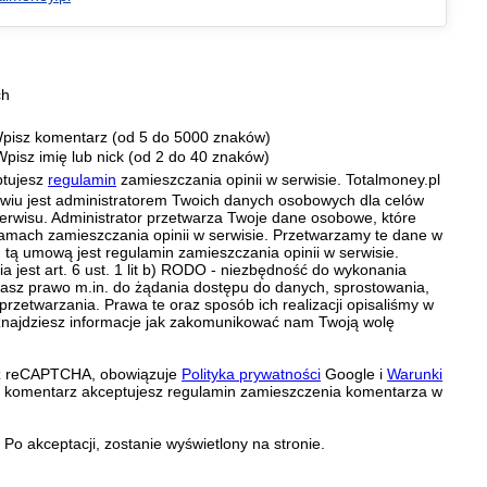
ch
pisz komentarz (od 5 do 5000 znaków)
Wpisz imię lub nick (od 2 do 40 znaków)
ptujesz
regulamin
zamieszczania opinii w serwisie. Totalmoney.pl
ławiu jest administratorem Twoich danych osobowych dla celów
erwisu. Administrator przetwarza Twoje dane osobowe, które
amach zamieszczania opinii w serwisie. Przetwarzamy te dane w
tą umową jest regulamin zamieszczania opinii w serwisie.
 jest art. 6 ust. 1 lit b) RODO - niezbędność do wykonania
 Masz prawo m.in. do żądania dostępu do danych, sprostowania,
 przetwarzania. Prawa te oraz sposób ich realizacji opisaliśmy w
znajdziesz informacje jak zakomunikować nam Twoją wolę
zez reCAPTCHA, obowiązuje
Polityka prywatności
Google i
Warunki
c komentarz akceptujesz regulamin zamieszczenia komentarza w
Po akceptacji, zostanie wyświetlony na stronie.