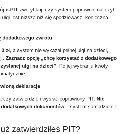
ój e-PIT
zweryfikuj, czy system poprawnie naliczył
a ulgi jest niższa niż się spodziewasz, konieczna
ję dodatkowego zwrotu
i
0 zł
, a system nie wykazał pełnej ulgi na dzieci,
ji.
Zaznacz opcję „chcę korzystać z dodatkowego
zystanej ulgi na dzieci”
. Po jej wybraniu kwoty
tomatycznie.
awioną deklarację
rczy zatwierdzić i wysłać poprawiony PIT.
Nie
h dodatkowych dokumentów
– system samodzielnie
 już zatwierdziłeś PIT?