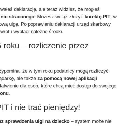
wałeś deklarację, ale teraz widzisz, że mogłeś
–
nic straconego
! Możesz wciąż złożyć
korektę PIT
, w
ową ulgę. Po poprawieniu deklaracji urząd skarbowy
wrot i wypłaci należne środki.
roku – rozliczenie przez
zypomina, że w tym roku podatnicy mogą rozliczyć
lądarkę, ale także
za pomocą nowej aplikacji
łatwienie dla osób, które chcą mieć dostęp do swojego
fonu
.
T i nie trać pieniędzy!
ez sprawdzenia ulgi na dziecko
– system może nie