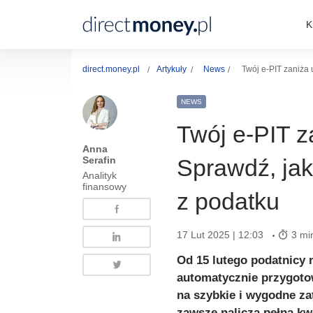
K
direct.money.pl
Artykuły
News
Twój e-PIT zaniża 
NEWS
Twój e-PIT z
Anna
Serafin
Sprawdź, jak
Analityk
finansowy
z podatku
17 Lut 2025 | 12:03
3 mi
Od 15 lutego podatnicy 
automatycznie przygotow
na szybkie i wygodne zat
zawsze nalicza pełną kwo