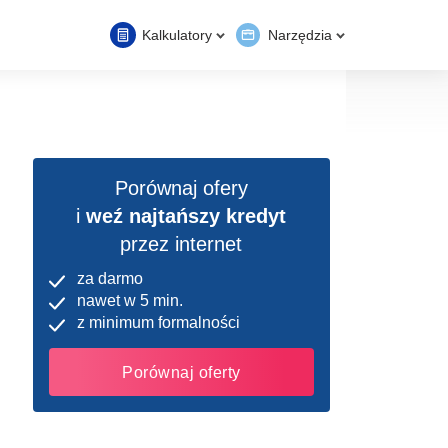
Kalkulatory
Narzędzia
Porównaj ofery
i
weź najtańszy kredyt
przez internet
za darmo
nawet w 5 min.
z minimum formalności
Porównaj oferty