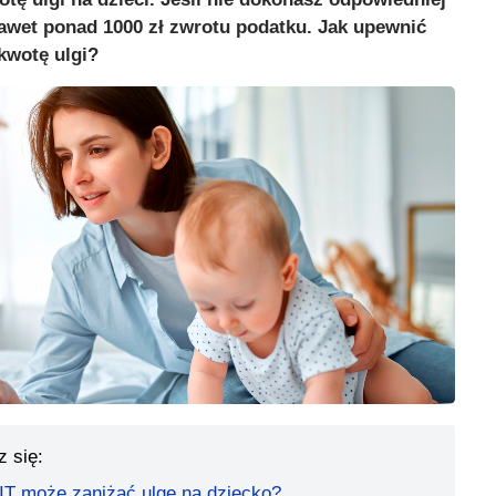
nawet ponad 1000 zł zwrotu podatku. Jak upewnić
kwotę ulgi?
z się:
IT może zaniżać ulgę na dziecko?