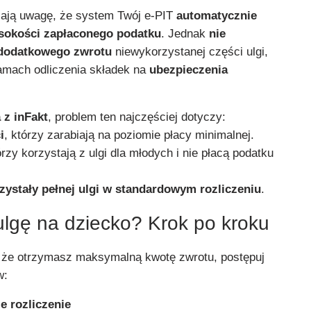
cają uwagę, że system Twój e-PIT
automatycznie
ysokości zapłaconego podatku
. Jednak
nie
 dodatkowego zwrotu
niewykorzystanej części ulgi,
amach odliczenia składek na
ubezpieczenia
 z inFakt
, problem ten najczęściej dotyczy:
i
, którzy zarabiają na poziomie płacy minimalnej.
órzy korzystają z ulgi dla młodych i nie płacą podatku
zystały pełnej ulgi w standardowym rozliczeniu
.
ulgę na dziecko? Krok po kroku
, że otrzymasz maksymalną kwotę zwrotu, postępuj
w:
e rozliczenie