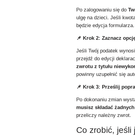
Po zalogowaniu się do
Tw
ulgę na dzieci. Jeśli kwot
będzie edycja formularza.
📌 Krok 2: Zaznacz opc
Jeśli Twój podatek wynos
przejdź do edycji deklarac
zwrotu z tytułu niewykor
powinny uzupełnić się au
📌 Krok 3: Prześlij popr
Po dokonaniu zmian wysta
musisz składać żadnyc
przeliczy należny zwrot.
Co zrobić, jeśli