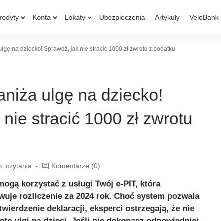
redyty
Konta
Lokaty
Ubezpieczenia
Artykuły
VeloBank
ulgę na dziecko! Sprawdź, jak nie stracić 1000 zł zwrotu z podatku
aniża ulgę na dziecko!
 nie stracić 1000 zł zwrotu
n. czytania
Komentarze
(0)
mogą korzystać z usługi Twój e-PIT, która
uje rozliczenie za 2024 rok. Choć system pozwala
wierdzenie deklaracji, eksperci ostrzegają, że nie
tę ulgi na dzieci. Jeśli nie dokonasz odpowiedniej