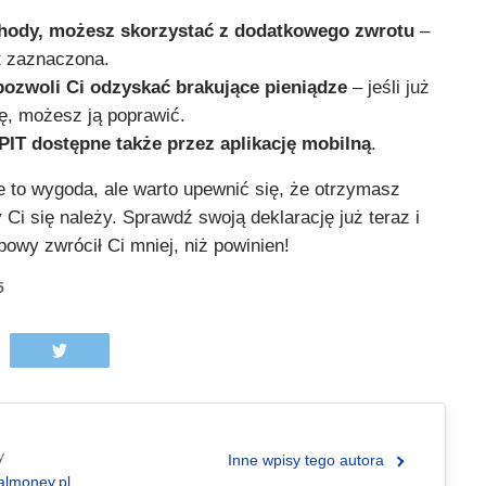
chody, możesz skorzystać z dodatkowego zwrotu
–
t zaznaczona.
pozwoli Ci odzyskać brakujące pieniądze
– jeśli już
ę, możesz ją poprawić.
PIT dostępne także przez aplikację mobilną
.
e to wygoda, ale warto upewnić się, że otrzymasz
y Ci się należy. Sprawdź swoją deklarację już teraz i
bowy zwrócił Ci mniej, niż powinien!
5
y
Inne wpisy tego autora
almoney.pl