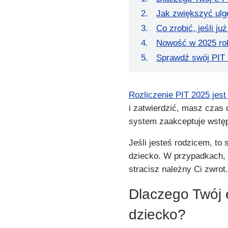
Jak zwiększyć ulg
Co zrobić, jeśli ju
Nowość w 2025 roku
Sprawdź swój PIT i
Rozliczenie PIT 2025 jest
i zatwierdzić, masz czas d
system zaakceptuje wstęp
Jeśli jesteś rodzicem, to
dziecko. W przypadkach, 
stracisz należny Ci zwro
Dlaczego Twój 
dziecko?