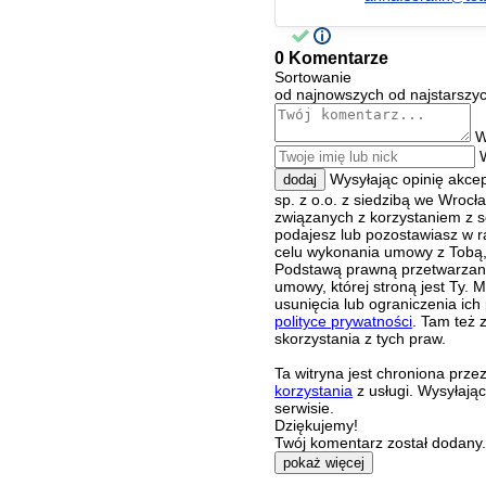
0 Komentarze
Sortowanie
od najnowszych
od najstarszy
W
Wysyłając opinię akce
dodaj
sp. z o.o. z siedzibą we Wroc
związanych z korzystaniem z s
podajesz lub pozostawiasz w r
celu wykonania umowy z Tobą, 
Podstawą prawną przetwarzania
umowy, której stroną jest Ty.
usunięcia lub ograniczenia ich
polityce prywatności
. Tam też 
skorzystania z tych praw.
Ta witryna jest chroniona pr
korzystania
z usługi. Wysyłają
serwisie.
Dziękujemy!
Twój komentarz został dodany. 
pokaż więcej