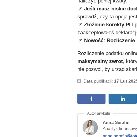
naliczyć pełnej kwoty.
📌
Jeśli masz niskie do
sprawdź, czy ta opcja jes
📌
Złożenie korekty PIT 
zaakceptowałeś deklaracj
📌
Nowość: Rozliczenie 
Rozliczenie podatku onlin
maksymalny zwrot
, któr
nie pozwól, by urząd skar
Data publikacji:
17 Lut 202
Anna Serafin
Analityk finansow
anna.serafin@tot