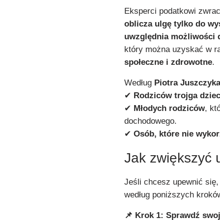
Eksperci podatkowi zwra
oblicza ulgę tylko do w
uwzględnia możliwości
który można uzyskać w r
społeczne i zdrowotne
.
Według
Piotra Juszczyka
✔
Rodziców trojga dziec
✔
Młodych rodziców
, kt
dochodowego.
✔
Osób, które nie wykor
Jak zwiększyć 
Jeśli chcesz upewnić się
według poniższych krokó
📌 Krok 1: Sprawdź swoj