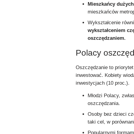
Mieszkańcy dużych
mieszkańców metropo
Wykształcenie równ
wykształceniem czę
oszczędzaniem.
Polacy oszczęd
Oszczędzanie to priorytet
inwestować. Kobiety wiod
inwestycjach (10 proc.).
Młodzi Polacy, zwła
oszczędzania.
Osoby bez dzieci czę
taki cel, w porównan
Popularnymi formami