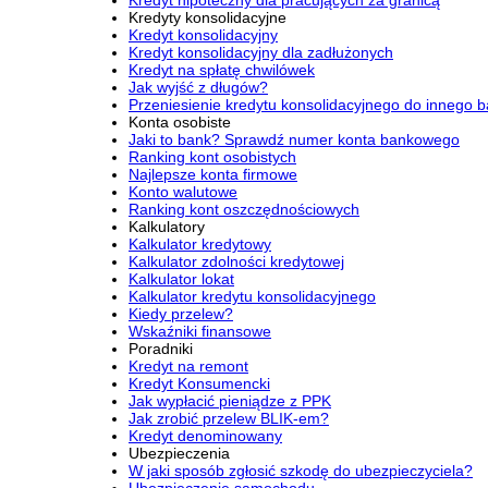
Kredyty konsolidacyjne
Kredyt konsolidacyjny
Kredyt konsolidacyjny dla zadłużonych
Kredyt na spłatę chwilówek
Jak wyjść z długów?
Przeniesienie kredytu konsolidacyjnego do innego 
Konta osobiste
Jaki to bank? Sprawdź numer konta bankowego
Ranking kont osobistych
Najlepsze konta firmowe
Konto walutowe
Ranking kont oszczędnościowych
Kalkulatory
Kalkulator kredytowy
Kalkulator zdolności kredytowej
Kalkulator lokat
Kalkulator kredytu konsolidacyjnego
Kiedy przelew?
Wskaźniki finansowe
Poradniki
Kredyt na remont
Kredyt Konsumencki
Jak wypłacić pieniądze z PPK
Jak zrobić przelew BLIK-em?
Kredyt denominowany
Ubezpieczenia
W jaki sposób zgłosić szkodę do ubezpieczyciela?
Ubezpieczenie samochodu