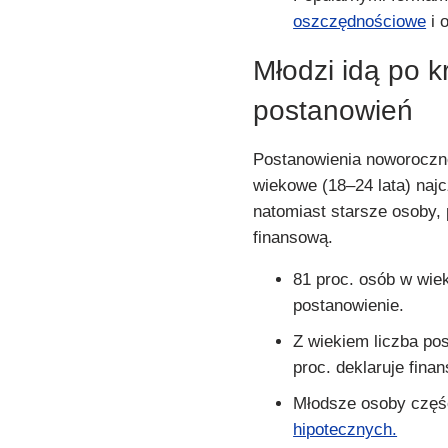
oszczędnościowe
i 
Młodzi idą po kr
postanowień
Postanowienia noworoczne
wiekowe (18–24 lata) najc
natomiast starsze osoby, 
finansową.
81 proc. osób w wie
postanowienie.
Z wiekiem liczba pos
proc. deklaruje fina
Młodsze osoby częśc
hipotecznych.