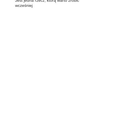
Jest jedna rzecz, którą warto zrobić
wcześniej