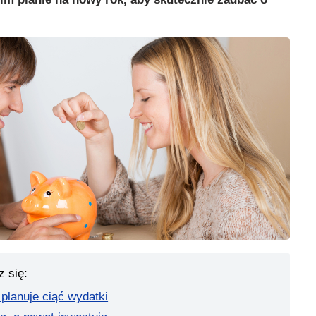
z się:
planuje ciąć wydatki