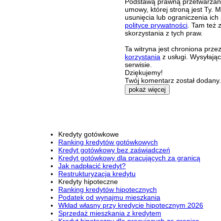
Podstawą prawną przetwarzania
umowy, której stroną jest Ty.
usunięcia lub ograniczenia ich
polityce prywatności
. Tam też 
skorzystania z tych praw.
Ta witryna jest chroniona pr
korzystania
z usługi. Wysyłają
serwisie.
Dziękujemy!
Twój komentarz został dodany. 
pokaż więcej
Kredyty gotówkowe
Ranking kredytów gotówkowych
Kredyt gotówkowy bez zaświadczeń
Kredyt gotówkowy dla pracujących za granicą
Jak nadpłacić kredyt?
Restrukturyzacja kredytu
Kredyty hipoteczne
Ranking kredytów hipotecznych
Podatek od wynajmu mieszkania
Wkład własny przy kredycie hipotecznym 2026
Sprzedaż mieszkania z kredytem
Kredyt hipoteczny dla pracujących za granicą