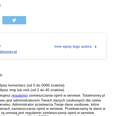
5
y
Inne wpisy tego autora
almoney.pl
ch
pisz komentarz (od 5 do 5000 znaków)
Wpisz imię lub nick (od 2 do 40 znaków)
ptujesz
regulamin
zamieszczania opinii w serwisie. Totalmoney.pl
ławiu jest administratorem Twoich danych osobowych dla celów
erwisu. Administrator przetwarza Twoje dane osobowe, które
amach zamieszczania opinii w serwisie. Przetwarzamy te dane w
tą umową jest regulamin zamieszczania opinii w serwisie.