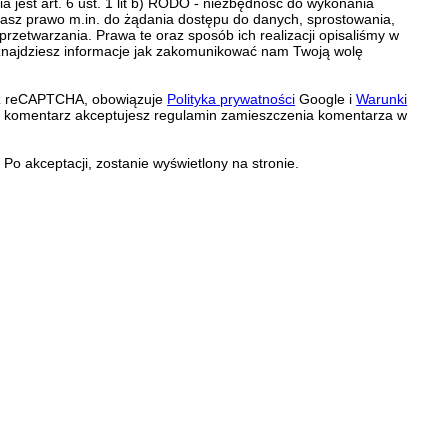
 jest art. 6 ust. 1 lit b) RODO - niezbędność do wykonania
 Masz prawo m.in. do żądania dostępu do danych, sprostowania,
 przetwarzania. Prawa te oraz sposób ich realizacji opisaliśmy w
znajdziesz informacje jak zakomunikować nam Twoją wolę
zez reCAPTCHA, obowiązuje
Polityka prywatności
Google i
Warunki
c komentarz akceptujesz regulamin zamieszczenia komentarza w
Po akceptacji, zostanie wyświetlony na stronie.