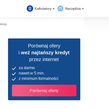
Kalkulatory
Narzędzia
akują
Porównaj ofery
i
weź najtańszy kredyt
przez internet
za darmo
nawet w 5 min.
z minimum formalności
Porównaj oferty