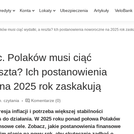
redyty
Konta
Lokaty
Ubezpieczenia
Artykuły
VeloBank
aków musi ciąć wydatki, a reszta? Ich postanowienia noworoczne na 2025 rok zask
c. Polaków musi ciąć
eszta? Ich postanowienia
na 2025 rok zaskakują
n. czytania
Komentarze
(0)
esja inflacji i potrzeba większej stabilności
s do działania. W 2025 roku ponad połowa Polaków
nsowe cele. Zobacz, jakie postanowienia finansowe
m planie na nowy rok, aby skutecznie zadbać o