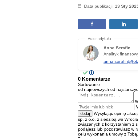
Data publikacji:
13 Sty 202
Anna Serafin
Analityk finansow
anna.serafin@tot
0 Komentarze
Sortowanie
od najnowszych
od najstarszy
W
Wysyłając opinię akce
dodaj
sp. z o.o. z siedzibą we Wroc
związanych z korzystaniem z s
podajesz lub pozostawiasz w r
celu wykonania umowy z Tobą, 