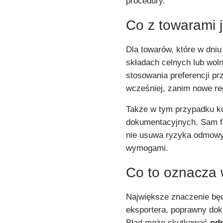
procedury.
Co z towarami 
Dla towarów, które w dniu
składach celnych lub wol
stosowania preferencji p
wcześniej, zanim nowe re
Także w tym przypadku k
dokumentacyjnych. Sam fak
nie usuwa ryzyka odmowy 
wymogami.
Co to oznacza w
Największe znaczenie bę
eksportera, poprawny dok
Błąd może skutkować
od