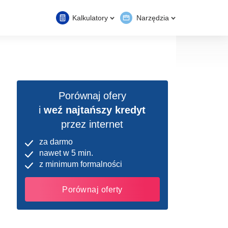
Kalkulatory
Narzędzia
Porównaj ofery
i
weź najtańszy kredyt
przez internet
za darmo
nawet w 5 min.
z minimum formalności
Porównaj oferty