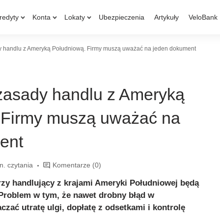
redyty
Konta
Lokaty
Ubezpieczenia
Artykuły
VeloBank
y handlu z Ameryką Południową. Firmy muszą uważać na jeden dokument
zasady handlu z Ameryką
 Firmy muszą uważać na
ent
n. czytania
Komentarze
(0)
rzy handlujący z krajami Ameryki Południowej będą
. Problem w tym, że nawet drobny błąd w
ać utratę ulgi, dopłatę z odsetkami i kontrolę