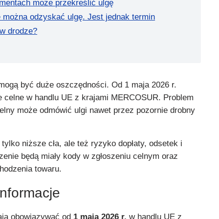
mentach może przekreślić ulgę
 można odzyskać ulgę. Jest jednak termin
 w drodze?
 mogą być duże oszczędności. Od 1 maja 2026 r.
e celne w handlu UE z krajami MERCOSUR. Problem
celny może odmówić ulgi nawet przez pozornie drobny
ylko niższe cła, ale też ryzyko dopłaty, odsetek i
czenie będą miały kody w zgłoszeniu celnym oraz
hodzenia towaru.
informacje
mają obowiązywać od
1 maja 2026 r.
w handlu UE z