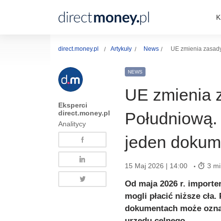
K
direct.money.pl
Artykuły
News
UE zmienia zasad
NEWS
UE zmienia 
Eksperci
direct.money.pl
Południową.
Analitycy
jeden dokum
15 Maj 2026 | 14:00
3 mi
Od maja 2026 r. importe
mogli płacić niższe cła
dokumentach może oznacz
urzędu celnego.