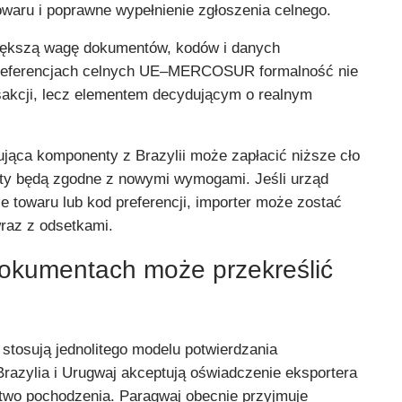
waru i poprawne wypełnienie zgłoszenia celnego.
iększą wagę dokumentów, kodów i danych
 preferencjach celnych UE–MERCOSUR formalność nie
sakcji, lecz elementem decydującym o realnym
ująca komponenty z Brazylii może zapłacić niższe cło
nty będą zgodne z nowymi wymogami. Jeśli urząd
 towaru lub kod preferencji, importer może zostać
raz z odsetkami.
okumentach może przekreślić
osują jednolitego modelu potwierdzania
Brazylia i Urugwaj akceptują oświadczenie eksportera
two pochodzenia. Paragwaj obecnie przyjmuje