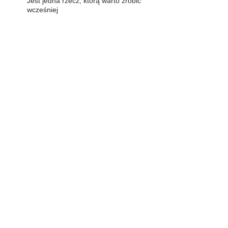
Jest jedna rzecz, którą warto zrobić
wcześniej