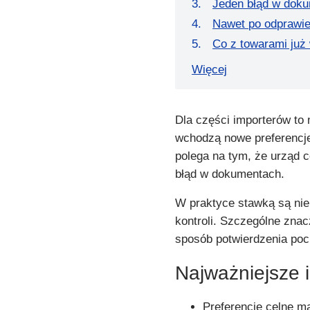
Jeden błąd w doku
Nawet po odprawie
Co z towarami już
Więcej
Dla części importerów to
wchodzą nowe preferencj
polega na tym, że urząd 
błąd w dokumentach.
W praktyce stawką są nie t
kontroli. Szczególne zna
sposób potwierdzenia poc
Najważniejsze 
Preferencje celne 