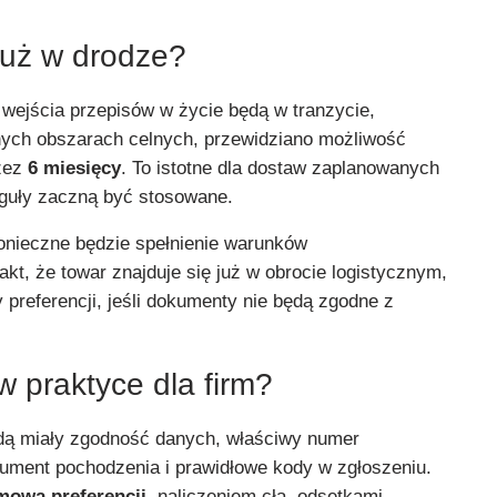
już w drodze?
 wejścia przepisów w życie będą w tranzycie,
nych obszarach celnych, przewidziano możliwość
rzez
6 miesięcy
. To istotne dla dostaw zaplanowanych
guły zaczną być stosowane.
onieczne będzie spełnienie warunków
t, że towar znajduje się już w obrocie logistycznym,
preferencji, jeśli dokumenty nie będą zgodne z
 praktyce dla firm?
dą miały zgodność danych, właściwy numer
ument pochodzenia i prawidłowe kody w zgłoszeniu.
mową preferencji
, naliczeniem cła, odsetkami,