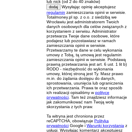
lub nick (od 2 do 40 znaków)
Wysyłając opinię akceptujesz
dodaj
regulamin
zamieszczania opinii w serwisie.
Totalmoney.pl sp. z o.o. z siedzibą we
Wrocławiu jest administratorem Twoich
danych osobowych dla celów związanych z
korzystaniem z serwisu. Administrator
przetwarza Twoje dane osobowe, które
podajesz lub pozostawiasz w ramach
zamieszczania opinii w serwisie.
Przetwarzamy te dane w celu wykonania
umowy z Tobą, tą umową jest regulamin
zamieszczania opinii w serwisie. Podstawą
prawną przetwarzania jest art. 6 ust. 1 lit b)
RODO - niezbędność do wykonania
umowy, której stroną jest Ty. Masz prawo
m.in. do żądania dostępu do danych,
sprostowania, usunięcia lub ograniczenia
ich przetwarzania. Prawa te oraz sposób
ich realizacji opisaliśmy w
polityce
prywatności
. Tam też znajdziesz informacje
jak zakomunikować nam Twoją wolę
skorzystania z tych praw.
Ta witryna jest chroniona przez
reCAPTCHA, obowiązuje
Polityka
prywatności
Google i
Warunki korzystania
z
usługi. Wysyłając komentarz akceptujesz