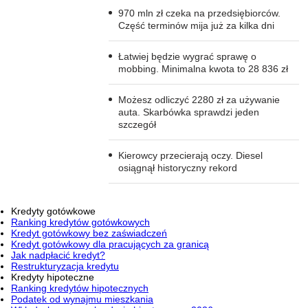
970 mln zł czeka na przedsiębiorców.
Część terminów mija już za kilka dni
Łatwiej będzie wygrać sprawę o
mobbing. Minimalna kwota to 28 836 zł
Możesz odliczyć 2280 zł za używanie
auta. Skarbówka sprawdzi jeden
szczegół
Kierowcy przecierają oczy. Diesel
osiągnął historyczny rekord
Kredyty gotówkowe
Ranking kredytów gotówkowych
Kredyt gotówkowy bez zaświadczeń
Kredyt gotówkowy dla pracujących za granicą
Jak nadpłacić kredyt?
Restrukturyzacja kredytu
Kredyty hipoteczne
Ranking kredytów hipotecznych
Podatek od wynajmu mieszkania