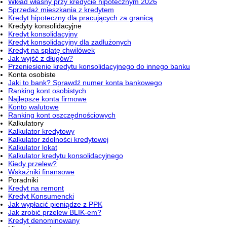
Wkład własny przy kredycie hipotecznym 2026
Sprzedaż mieszkania z kredytem
Kredyt hipoteczny dla pracujących za granicą
Kredyty konsolidacyjne
Kredyt konsolidacyjny
Kredyt konsolidacyjny dla zadłużonych
Kredyt na spłatę chwilówek
Jak wyjść z długów?
Przeniesienie kredytu konsolidacyjnego do innego banku
Konta osobiste
Jaki to bank? Sprawdź numer konta bankowego
Ranking kont osobistych
Najlepsze konta firmowe
Konto walutowe
Ranking kont oszczędnościowych
Kalkulatory
Kalkulator kredytowy
Kalkulator zdolności kredytowej
Kalkulator lokat
Kalkulator kredytu konsolidacyjnego
Kiedy przelew?
Wskaźniki finansowe
Poradniki
Kredyt na remont
Kredyt Konsumencki
Jak wypłacić pieniądze z PPK
Jak zrobić przelew BLIK-em?
Kredyt denominowany