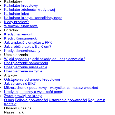
Kalkulatory
Kalkulator kredytowy
Kalkulator zdolności kredytowej
Kalkulator lokat
Kalkulator kredytu konsolidacyjnego
Kiedy przelew?
Wskaźniki finansowe
Poradniki
Kredyt na remont
Kredyt Konsumencki
Jak wypłacić pieniądze z PPK
Jak zrobić przelew BLIK-em?
Kredyt denominowany
Ubezpieczenia
W jaki sposób zgłosić szkodę do ubezpieczyciela?
Ubezpieczenie samochodu
Ubezpieczenie mieszkania
Ubezpieczenie na życie
Artykuły
Odstąpienie od umowy kredytowej
Jak sprawdzić BIK?
Mikrorachunek podatkowy - wszystko, co musisz wiedzieć
Kredyt hipoteczny a wysokość pensji
Zwrot prowizji za kredyt
O nas
Polityka prywatności
Ustawienia prywatności
Regulamin
Kontakt
Obserwuj nas na:
Nasze marki: