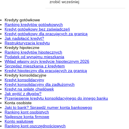
zrobić wcześniej
Kredyty gotówkowe
Ranking kredytów gotówkowych
Kredyt gotówkowy bez zaświadczeń
Kredyt gotówkowy dla pracujących za granicą
Jak nadpłacić kredyt?
Restrukturyzacja kredytu
Kredyty hipoteczne
Ranking kredytów hipotecznych
Podatek od wynajmu mieszkania
Wkład własny przy kredycie hipotecznym 2026
Sprzedaż mieszkania z kredytem
Kredyt hipoteczny dla pracujących za granicą
Kredyty konsolidacyjne
Kredyt konsolidacyjny
Kredyt konsolidacyjny dla zadłużonych
Kredyt na spłatę chwilówek
Jak wyjść z długów?
Przeniesienie kredytu konsolidacyjnego do innego banku
Konta osobiste
Jaki to bank? Sprawdź numer konta bankowego
Ranking kont osobistych
Najlepsze konta firmowe
Konto walutowe
Ranking kont oszczędnościowych