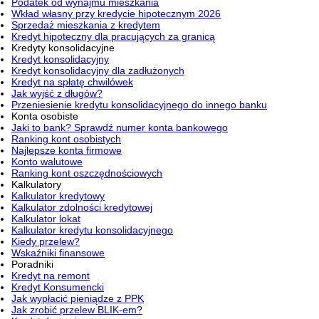
Podatek od wynajmu mieszkania
Wkład własny przy kredycie hipotecznym 2026
Sprzedaż mieszkania z kredytem
Kredyt hipoteczny dla pracujących za granicą
Kredyty konsolidacyjne
Kredyt konsolidacyjny
Kredyt konsolidacyjny dla zadłużonych
Kredyt na spłatę chwilówek
Jak wyjść z długów?
Przeniesienie kredytu konsolidacyjnego do innego banku
Konta osobiste
Jaki to bank? Sprawdź numer konta bankowego
Ranking kont osobistych
Najlepsze konta firmowe
Konto walutowe
Ranking kont oszczędnościowych
Kalkulatory
Kalkulator kredytowy
Kalkulator zdolności kredytowej
Kalkulator lokat
Kalkulator kredytu konsolidacyjnego
Kiedy przelew?
Wskaźniki finansowe
Poradniki
Kredyt na remont
Kredyt Konsumencki
Jak wypłacić pieniądze z PPK
Jak zrobić przelew BLIK-em?