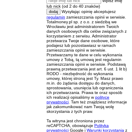
Wpisz imię
lub nick (od 2 do 40 znaków)
Wysyłając opinię akceptujesz
dodaj
regulamin
zamieszczania opinii w serwisie.
Totalmoney.pl sp. z o.o. z siedzibą we
Wrocławiu jest administratorem Twoich
danych osobowych dla celów związanych z
korzystaniem z serwisu. Administrator
przetwarza Twoje dane osobowe, które
podajesz lub pozostawiasz w ramach
zamieszczania opinii w serwisie.
Przetwarzamy te dane w celu wykonania
umowy z Tobą, tą umową jest regulamin
zamieszczania opinii w serwisie. Podstawą
prawną przetwarzania jest art. 6 ust. 1 lit b)
RODO - niezbędność do wykonania
umowy, której stroną jest Ty. Masz prawo
m.in. do żądania dostępu do danych,
sprostowania, usunięcia lub ograniczenia
ich przetwarzania. Prawa te oraz sposób
ich realizacji opisaliśmy w
polityce
prywatności
. Tam też znajdziesz informacje
jak zakomunikować nam Twoją wolę
skorzystania z tych praw.
Ta witryna jest chroniona przez
reCAPTCHA, obowiązuje
Polityka
prywatności
Google i
Warunki korzystania
z