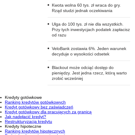
Kwota wolna 60 tys. zł wraca do gry.
Rząd studzi jednak oczekiwania
Ulga do 100 tys. zł nie dla wszystkich.
Przy tych inwestycjach podatek zapłacisz
od razu
VeloBank zostawia 6%. Jeden warunek
decyduje o wysokości odsetek
Blackout może odciąć dostęp do
pieniędzy. Jest jedna rzecz, którą warto
zrobić wcześniej
Kredyty gotówkowe
Ranking kredytów gotówkowych
Kredyt gotówkowy bez zaświadczeń
Kredyt gotówkowy dla pracujących za granicą
Jak nadpłacić kredyt?
Restrukturyzacja kredytu
Kredyty hipoteczne
Ranking kredytów hipotecznych