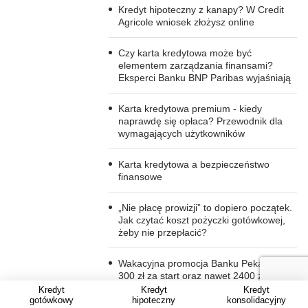
Kredyt hipoteczny z kanapy? W Credit
Agricole wniosek złożysz online
Czy karta kredytowa może być
elementem zarządzania finansami?
Eksperci Banku BNP Paribas wyjaśniają
Karta kredytowa premium - kiedy
naprawdę się opłaca? Przewodnik dla
wymagających użytkowników
Karta kredytowa a bezpieczeństwo
finansowe
„Nie płacę prowizji” to dopiero początek.
Jak czytać koszt pożyczki gotówkowej,
żeby nie przepłacić?
Wakacyjna promocja Banku Pekao i do
300 zł za start oraz nawet 2400 zł zwrotu
na podróże
Kredyt
Kredyt
Kredyt
gotówkowy
hipoteczny
konsolidacyjny