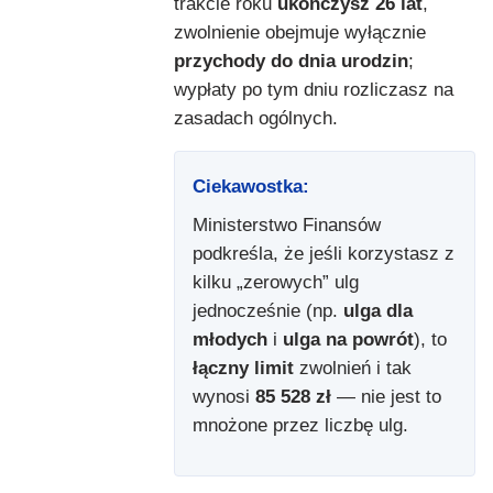
trakcie roku
ukończysz 26 lat
,
zwolnienie obejmuje wyłącznie
przychody do dnia urodzin
;
wypłaty po tym dniu rozliczasz na
zasadach ogólnych.
Ciekawostka:
​​​​​​
Ministerstwo Finansów
podkreśla, że jeśli korzystasz z
kilku „zerowych” ulg
jednocześnie (np.
ulga dla
młodych
i
ulga na powrót
), to
łączny limit
zwolnień i tak
wynosi
85 528 zł
— nie jest to
mnożone przez liczbę ulg.