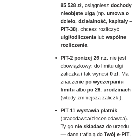
85 528 zł
, osiągniesz
dochody
nieobjęte ulgą
(np.
umowa o
dzieło
,
działalność
,
kapitały –
PIT-38
), chcesz rozliczyć
ulgi/odliczenia
lub
wspólne
rozliczenie
.
PIT-2 poniżej 26 r.ż.
nie jest
obowiązkowy; do limitu ulgi
zaliczka i tak wynosi
0 zł
. Ma
znaczenie
po wyczerpaniu
limitu
albo
po 26. urodzinach
(wtedy zmniejsza zaliczki).
PIT-11 w
ystawia płatnik
(pracodawca/zleceniodawca).
Ty go
nie składasz
do urzędu
— dane trafiają do
Twój e-PIT
.