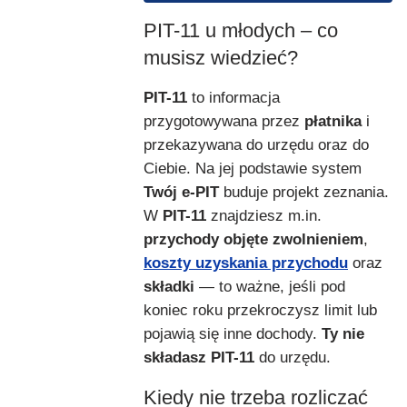
PIT-11 u młodych – co
musisz wiedzieć?
PIT-11
to informacja
przygotowywana przez
płatnika
i
przekazywana do urzędu oraz do
Ciebie. Na jej podstawie system
Twój e-PIT
buduje projekt zeznania.
W
PIT-11
znajdziesz m.in.
przychody objęte zwolnieniem
,
koszty uzyskania przychodu
oraz
składki
— to ważne, jeśli pod
koniec roku przekroczysz limit lub
pojawią się inne dochody.
Ty nie
składasz PIT-11
do urzędu.
Kiedy nie trzeba rozliczać