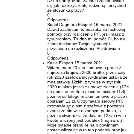
Dzień dobry. Mam 24 lata i zastanawiam
się jak rozliczyć rentę rodzinną i przychód
ze stosunku pracy?
0
Odpowiedz
Sudoł Dagmara
Ekspert
16 marca 2021
Dawid zachęcam to poszukania fachowej
pomocy przy rozliczeniu PIT, jeśli masz z
tym problem. Trudno mi pomóc Ci, bo nie
znam dokładnie Twojej systuacji i
przychodu do rozliczenia. Pozdrawiam
0
Odpowiedz
Kasia
Ekspert
15 marca 2021
Witam, mam 23 lata i umowę o prace z
najniższa krajowa 2600 brutto, przez cały
rok 2020 szefowa indywidualnie ustaliła ze
mna stawkę 12zl/h, z tym ze w styczniu
2020 mialam jeszcze umowę zlecenie (17zl
na godzinę brutto,a płacone miałam 11zl)
później od lutego miałam umowę o prace i
dostałam 12 zł. Otrzymałam zerowy PIT,
rozmawiając o tym z szefowa z początku
uznała ze nie wie o żadnym podatku, a
później stwierdziła ze dała mi 12zl/h i w ta
kwotę wliczony jest podatek (mój zwrot) .
Moje pytanie brzmi ile na h powinnam
dostac wliczając w to ten podatek oraz jak