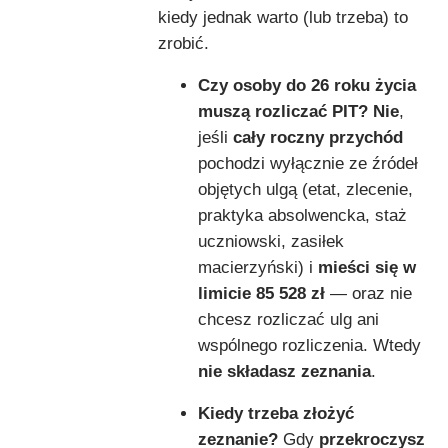
kiedy jednak warto (lub trzeba) to
zrobić.
Czy osoby do 26 roku życia
muszą rozliczać PIT?
Nie
,
jeśli
cały roczny przychód
pochodzi wyłącznie ze źródeł
objętych ulgą (etat, zlecenie,
praktyka absolwencka, staż
uczniowski, zasiłek
macierzyński) i
mieści się w
limicie 85 528 zł
— oraz nie
chcesz rozliczać ulg ani
wspólnego rozliczenia. Wtedy
nie składasz zeznania
.
Kiedy trzeba złożyć
zeznanie?
Gdy
przekroczysz