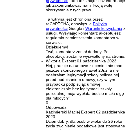
prywatności
. Tam też znajdziesz informacje
jak zakomunikować nam Twoją wolę
skorzystania z tych praw.
Ta witryna jest chroniona przez
reCAPTCHA, obowiązuje
Polityka
prywatności
Google i
Warunki korzystania
z
usługi. Wysyłając komentarz akceptujesz
regulamin zamieszczenia komentarza w
serwisie.
Dziękujemy!
Twój komentarz został dodany. Po
akceptacji, zostanie wyświetlony na stronie.
Wiktoria
Ekspert
01 października 2023
Hej, pracuje na umowę zlecenie i nie mam
jeszcze skończonego nawet 20r.ż. a nie
odebrałam legitymacji szkoły policealnej
przed podpisaniem umowy, czy w tym
przypadku podpisując umowę
elektronicznie bez legitymacji szkoły
policealnej moja wypłata będzie miała ulgę
dla młodych?
0
Odpowiedz
Kazimierski Maciej
Ekspert
02 października
2023
Dzień dobry, dla osób w wieku do 26 roku
życia zwolnienie podatkowe jest stosowane