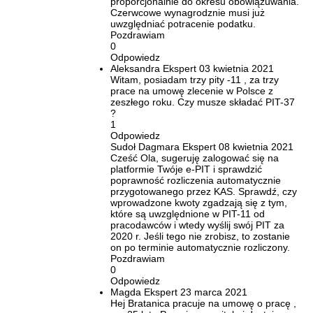
proporcjonalnie do okresu obowiązuwania.
Czerwcowe wynagrodznie musi już
uwzględniać potracenie podatku.
Pozdrawiam
0
Odpowiedz
Aleksandra
Ekspert
03 kwietnia 2021
Witam, posiadam trzy pity -11 , za trzy
prace na umowę zlecenie w Polsce z
zeszłego roku. Czy musze składać PIT-37
?
1
Odpowiedz
Sudoł Dagmara
Ekspert
08 kwietnia 2021
Cześć Ola, sugeruję zalogować się na
platformie Twóje e-PIT i sprawdzić
poprawność rozliczenia automatycznie
przygotowanego przez KAS. Sprawdź, czy
wprowadzone kwoty zgadzają się z tym,
które są uwzględnione w PIT-11 od
pracodawców i wtedy wyślij swój PIT za
2020 r. Jeśli tego nie zrobisz, to zostanie
on po terminie automatycznie rozliczony.
Pozdrawiam
0
Odpowiedz
Magda
Ekspert
23 marca 2021
Hej Bratanica pracuje na umowę o pracę ,