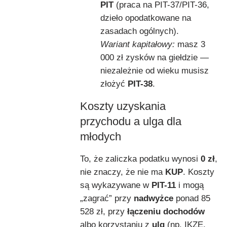
PIT
(praca na PIT-37/PIT-36,
dzieło opodatkowane na
zasadach ogólnych).
Wariant kapitałowy:
masz 3
000 zł zysków na giełdzie —
niezależnie od wieku musisz
złożyć
PIT-38
.
Koszty uzyskania
przychodu a ulga dla
młodych
To, że zaliczka podatku wynosi
0 zł
,
nie znaczy, że nie ma
KUP
. Koszty
są wykazywane w
PIT-11
i mogą
„zagrać” przy
nadwyżce
ponad 85
528 zł, przy
łączeniu dochodów
albo korzystaniu z
ulg
(np. IKZE,