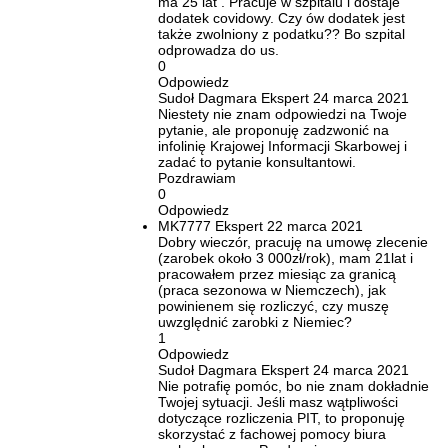
ma 25 lat . Pracuje w szpitalu i dostaje
dodatek covidowy. Czy ów dodatek jest
także zwolniony z podatku?? Bo szpital
odprowadza do us.
0
Odpowiedz
Sudoł Dagmara
Ekspert
24 marca 2021
Niestety nie znam odpowiedzi na Twoje
pytanie, ale proponuję zadzwonić na
infolinię Krajowej Informacji Skarbowej i
zadać to pytanie konsultantowi.
Pozdrawiam
0
Odpowiedz
MK7777
Ekspert
22 marca 2021
Dobry wieczór, pracuję na umowę zlecenie
(zarobek około 3 000zł/rok), mam 21lat i
pracowałem przez miesiąc za granicą
(praca sezonowa w Niemczech), jak
powinienem się rozliczyć, czy muszę
uwzględnić zarobki z Niemiec?
1
Odpowiedz
Sudoł Dagmara
Ekspert
24 marca 2021
Nie potrafię pomóc, bo nie znam dokładnie
Twojej sytuacji. Jeśli masz wątpliwości
dotyczące rozliczenia PIT, to proponuję
skorzystać z fachowej pomocy biura