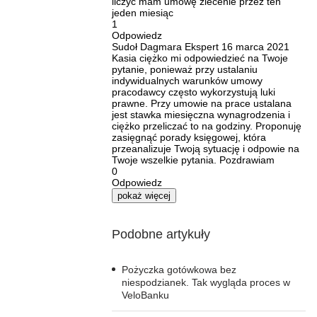
liczyć mam umowę zlecenie przez ten
jeden miesiąc
1
Odpowiedz
Sudoł Dagmara
Ekspert
16 marca 2021
Kasia ciężko mi odpowiedzieć na Twoje
pytanie, ponieważ przy ustalaniu
indywidualnych warunków umowy
pracodawcy często wykorzystują luki
prawne. Przy umowie na prace ustalana
jest stawka miesięczna wynagrodzenia i
ciężko przeliczać to na godziny. Proponuję
zasięgnąć porady księgowej, która
przeanalizuje Twoją sytuację i odpowie na
Twoje wszelkie pytania. Pozdrawiam
0
Odpowiedz
pokaż więcej
Podobne artykuły
Pożyczka gotówkowa bez
niespodzianek. Tak wygląda proces w
VeloBanku