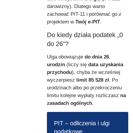
darowizny). Dlatego warto
zachować PIT-11 i porównać go z
projektem w
Twój e-PIT
.
Do kiedy działa podatek „0
do 26”?
Ulga obowiązuje
do dnia 26.
urodzin
(liczy się
data uzyskania
przychodu
), chyba że wcześniej
wyczerpiesz
limit 85 528 zł
. Po
urodzinach albo po przekroczeniu
limitu kolejne wypłaty rozliczasz
na
zasadach ogólnych
.
PIT – odliczenia i ulgi
podatkowe