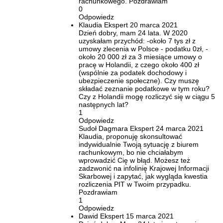
rachunkowego. Pozdrawiam
0
Odpowiedz
Klaudia
Ekspert
20 marca 2021
Dzień dobry, mam 24 lata. W 2020
uzyskałam przychód: -około 7 tys zł z
umowy zlecenia w Polsce - podatku 0zł, -
około 20 000 zł za 3 miesiące umowy o
pracę w Holandii, z czego około 400 zł
(wspólnie za podatek dochodowy i
ubezpieczenie społeczne). Czy muszę
składać zeznanie podatkowe w tym roku?
Czy z Holandii mogę rozliczyć się w ciągu 5
następnych lat?
1
Odpowiedz
Sudoł Dagmara
Ekspert
24 marca 2021
Klaudia, proponuję skonsultować
indywidualnie Twoją sytuację z biurem
rachunkowym, bo nie chciałabym
wprowadzić Cię w błąd. Możesz też
zadzwonić na infolinię Krajowej Informacji
Skarbowej i zapytać, jak wygląda kwestia
rozliczenia PIT w Twoim przypadku.
Pozdrawiam
1
Odpowiedz
Dawid
Ekspert
15 marca 2021