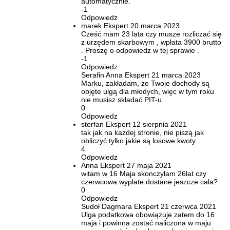
automatycznie.
-1
Odpowiedz
marek
Ekspert
20 marca 2023
Cześć mam 23 lata czy musze rozliczać się
z urzędem skarbowym , wpłata 3900 brutto
. Proszę o odpowiedz w tej sprawie .
-1
Odpowiedz
Serafin Anna
Ekspert
21 marca 2023
Marku, zakładam, że Twoje dochody są
objęte ulgą dla młodych, więc w tym roku
nie musisz składać PIT-u.
0
Odpowiedz
sterfan
Ekspert
12 sierpnia 2021
tak jak na każdej stronie, nie piszą jak
obliczyć tylko jakie są losowe kwoty
4
Odpowiedz
Anna
Ekspert
27 maja 2021
witam w 16 Maja skonczylam 26lat czy
czerwcowa wyplate dostane jeszcze cala?
0
Odpowiedz
Sudoł Dagmara
Ekspert
21 czerwca 2021
Ulga podatkowa obowiązuje zatem do 16
maja i powinna zostać naliczona w maju