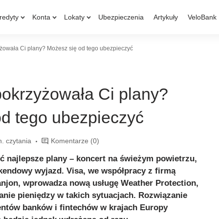
redyty
Konta
Lokaty
Ubezpieczenia
Artykuły
VeloBank
żowała Ci plany? Możesz się od tego ubezpieczyć
pokrzyżowała Ci plany?
od tego ubezpieczyć
n. czytania
Komentarze
(0)
ć najlepsze plany – koncert na świeżym powietrzu,
kendowy wyjazd. Visa, we współpracy z firmą
jon, wprowadza nową usługę Weather Protection,
anie pieniędzy w takich sytuacjach. Rozwiązanie
entów banków i fintechów w krajach Europy