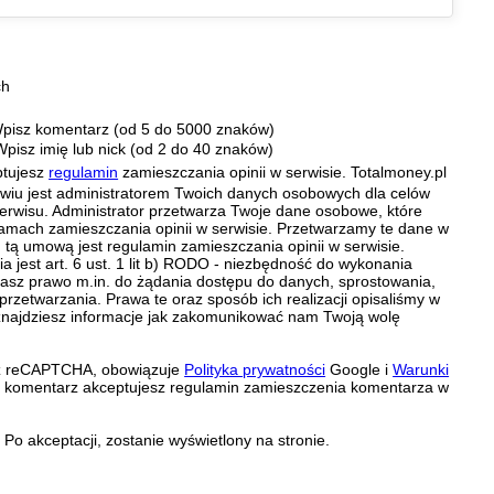
ch
pisz komentarz (od 5 do 5000 znaków)
Wpisz imię lub nick (od 2 do 40 znaków)
ptujesz
regulamin
zamieszczania opinii w serwisie. Totalmoney.pl
ławiu jest administratorem Twoich danych osobowych dla celów
erwisu. Administrator przetwarza Twoje dane osobowe, które
amach zamieszczania opinii w serwisie. Przetwarzamy te dane w
tą umową jest regulamin zamieszczania opinii w serwisie.
 jest art. 6 ust. 1 lit b) RODO - niezbędność do wykonania
 Masz prawo m.in. do żądania dostępu do danych, sprostowania,
 przetwarzania. Prawa te oraz sposób ich realizacji opisaliśmy w
znajdziesz informacje jak zakomunikować nam Twoją wolę
zez reCAPTCHA, obowiązuje
Polityka prywatności
Google i
Warunki
c komentarz akceptujesz regulamin zamieszczenia komentarza w
Po akceptacji, zostanie wyświetlony na stronie.