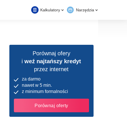
Kalkulatory
Narzędzia
Porównaj ofery
i
weź najtańszy kredyt
przez internet
za darmo
nawet w 5 min.
z minimum formalności
Porównaj oferty