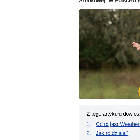
Środkowej. W Polsce nie
Z tego artykułu dowies
Co to jest Weather
Jak to działa?