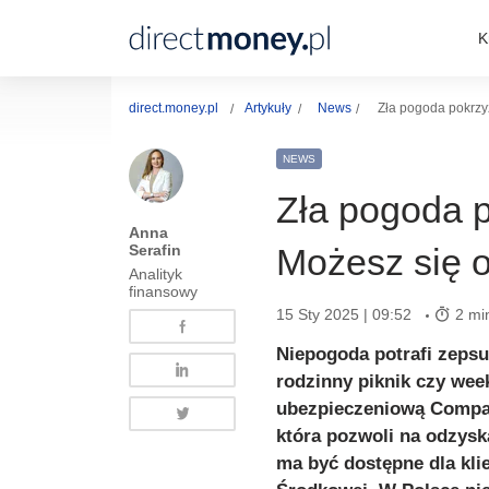
K
direct.money.pl
Artykuły
News
Zła pogoda pokrzy
NEWS
Zła pogoda 
Anna
Serafin
Możesz się 
Analityk
finansowy
15 Sty 2025 | 09:52
2 mi
Niepogoda potrafi zepsu
rodzinny piknik czy wee
ubezpieczeniową Compan
która pozwoli na odzysk
ma być dostępne dla kli