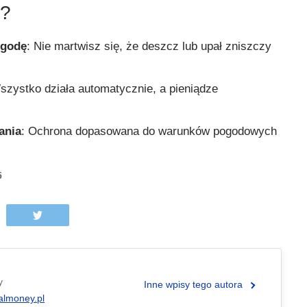
o?
ogodę
: Nie martwisz się, że deszcz lub upał zniszczy
szystko działa automatycznie, a pieniądze
.
ania
: Ochrona dopasowana do warunków pogodowych
5
y
Inne wpisy tego autora
almoney.pl