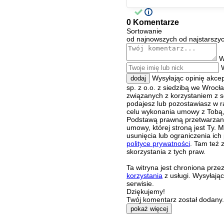
0 Komentarze
Sortowanie
od najnowszych
od najstarszy
W
Wysyłając opinię akce
dodaj
sp. z o.o. z siedzibą we Wroc
związanych z korzystaniem z s
podajesz lub pozostawiasz w r
celu wykonania umowy z Tobą, 
Podstawą prawną przetwarzania
umowy, której stroną jest Ty.
usunięcia lub ograniczenia ich
polityce prywatności
. Tam też 
skorzystania z tych praw.
Ta witryna jest chroniona pr
korzystania
z usługi. Wysyłają
serwisie.
Dziękujemy!
Twój komentarz został dodany. 
pokaż więcej