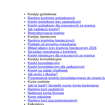
Kredyty gotówkowe
Ranking kredytów gotówkowych
Kredyt gotówkowy bez zaświadczeń
Kredyt gotówkowy dla pracujących za granicą
Jak nadpłacić kredyt?
Restrukturyzacja kredytu
Kredyty hipoteczne
Ranking kredytów hipotecznych
Podatek od wynajmu mieszkania
Wkład własny przy kredycie hipotecznym 2026
Sprzedaż mieszkania z kredytem
Kredyt hipoteczny dla pracujących za granicą
Kredyty konsolidacyjne
Kredyt konsolidacyjny
Kredyt konsolidacyjny dla zadłużonych
Kredyt na spłatę chwilówek
Jak wyjść z długów?
Przeniesienie kredytu konsolidacyjnego do innego 
Konta osobiste
Jaki to bank? Sprawdź numer konta bankowego
Ranking kont osobistych
Najlepsze konta firmowe
Konto walutowe
Ranking kont oszczędnościowych
Kalkulatory