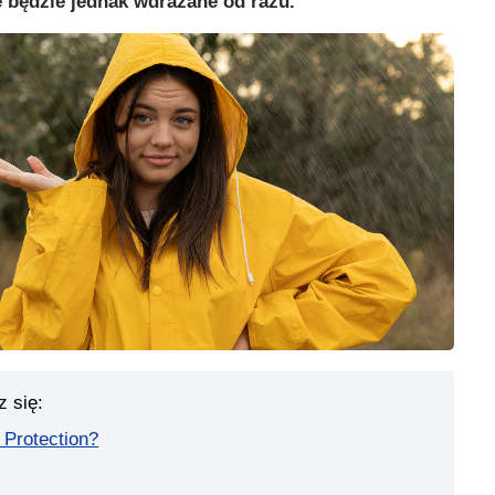
 będzie jednak wdrażane od razu.
z się:
 Protection?