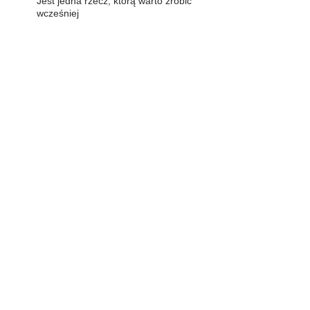
Jest jedna rzecz, którą warto zrobić
wcześniej