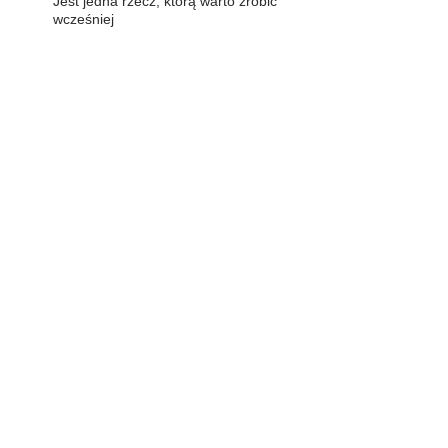
Jest jedna rzecz, którą warto zrobić
wcześniej