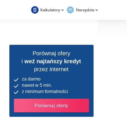
Kalkulatory
Narzędzia
Porównaj ofery
i
weź najtańszy kredyt
przez internet
za darmo
nawet w 5 min.
z minimum formalności
Porównaj oferty