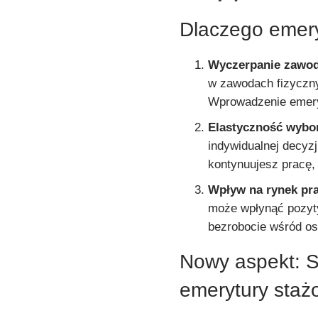
Dlaczego emery
Wyczerpanie zawo
w zawodach fizyczny
Wprowadzenie emery
Elastyczność wybo
indywidualnej decyzj
kontynuujesz pracę
Wpływ na rynek pr
może wpłynąć pozyty
bezrobocie wśród o
Nowy aspekt: S
emerytury sta