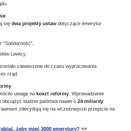
ądu.
mie
ą się
dwa projekty ustaw
dotyczące emerytur
z "Solidarność",
słów Lewicy.
 zostało zawieszone do czasu wypracowania
ez rząd.
formy
wróciło uwagę na
koszt reformy
. Wprowadzenie
 obciążyć budżet państwa nawet o
24 miliardy
prawnieni zdecydują się na wcześniejsze przejście na
arabiać, żeby mieć 3000 emerytury?
>>