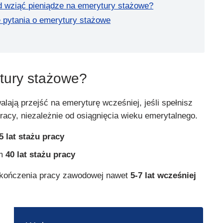
 wziąć pieniądze na emerytury stażowe?
 pytania o emerytury stażowe
tury stażowe?
lają przejść na emeryturę wcześniej, jeśli spełnisz
pracy, niezależnie od osiągnięcia wieku emerytalnego.
5 lat stażu pracy
um
40 lat stażu pracy
kończenia pracy zawodowej nawet
5-7 lat wcześniej