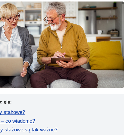
z się:
y stażowe?
c – co wiadomo?
y stażowe są tak ważne?