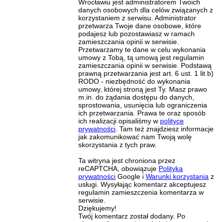
Wrocławiu jest administratorem Twoich
danych osobowych dla celów związanych z
korzystaniem z serwisu. Administrator
przetwarza Twoje dane osobowe, które
podajesz lub pozostawiasz w ramach
zamieszczania opinii w serwisie.
Przetwarzamy te dane w celu wykonania
umowy z Tobą, tą umową jest regulamin
zamieszczania opinii w serwisie. Podstawą
prawną przetwarzania jest art. 6 ust. 1 lit b)
RODO - niezbędność do wykonania
umowy, której stroną jest Ty. Masz prawo
m.in. do żądania dostępu do danych,
sprostowania, usunięcia lub ograniczenia
ich przetwarzania. Prawa te oraz sposób
ich realizacji opisaliśmy w
polityce
prywatności
. Tam też znajdziesz informacje
jak zakomunikować nam Twoją wolę
skorzystania z tych praw.
Ta witryna jest chroniona przez
reCAPTCHA, obowiązuje
Polityka
prywatności
Google i
Warunki korzystania
z
usługi. Wysyłając komentarz akceptujesz
regulamin zamieszczenia komentarza w
serwisie.
Dziękujemy!
Twój komentarz został dodany. Po