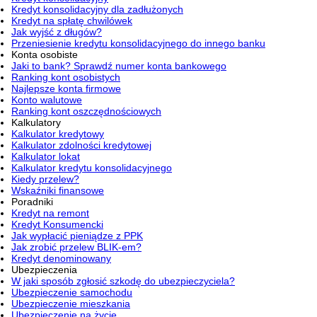
Kredyt konsolidacyjny dla zadłużonych
Kredyt na spłatę chwilówek
Jak wyjść z długów?
Przeniesienie kredytu konsolidacyjnego do innego banku
Konta osobiste
Jaki to bank? Sprawdź numer konta bankowego
Ranking kont osobistych
Najlepsze konta firmowe
Konto walutowe
Ranking kont oszczędnościowych
Kalkulatory
Kalkulator kredytowy
Kalkulator zdolności kredytowej
Kalkulator lokat
Kalkulator kredytu konsolidacyjnego
Kiedy przelew?
Wskaźniki finansowe
Poradniki
Kredyt na remont
Kredyt Konsumencki
Jak wypłacić pieniądze z PPK
Jak zrobić przelew BLIK-em?
Kredyt denominowany
Ubezpieczenia
W jaki sposób zgłosić szkodę do ubezpieczyciela?
Ubezpieczenie samochodu
Ubezpieczenie mieszkania
Ubezpieczenie na życie