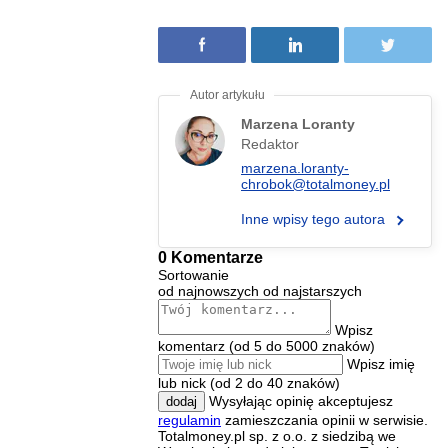
Marzena Loranty
Redaktor
marzena.loranty-
chrobok@totalmoney.pl
Inne wpisy tego autora
0 Komentarze
Sortowanie
od najnowszych
od najstarszych
Wpisz
komentarz (od 5 do 5000 znaków)
Wpisz imię
lub nick (od 2 do 40 znaków)
Wysyłając opinię akceptujesz
dodaj
regulamin
zamieszczania opinii w serwisie.
Totalmoney.pl sp. z o.o. z siedzibą we