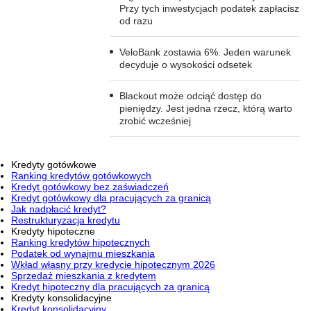
Przy tych inwestycjach podatek zapłacisz
od razu
VeloBank zostawia 6%. Jeden warunek
decyduje o wysokości odsetek
Blackout może odciąć dostęp do
pieniędzy. Jest jedna rzecz, którą warto
zrobić wcześniej
Kredyty gotówkowe
Ranking kredytów gotówkowych
Kredyt gotówkowy bez zaświadczeń
Kredyt gotówkowy dla pracujących za granicą
Jak nadpłacić kredyt?
Restrukturyzacja kredytu
Kredyty hipoteczne
Ranking kredytów hipotecznych
Podatek od wynajmu mieszkania
Wkład własny przy kredycie hipotecznym 2026
Sprzedaż mieszkania z kredytem
Kredyt hipoteczny dla pracujących za granicą
Kredyty konsolidacyjne
Kredyt konsolidacyjny