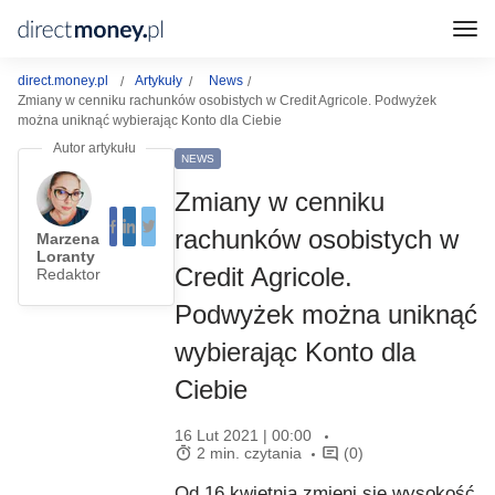
direct.money.pl
Artykuły
News
Zmiany w cenniku rachunków osobistych w Credit Agricole. Podwyżek
można uniknąć wybierając Konto dla Ciebie
NEWS
Zmiany w cenniku
rachunków osobistych w
Marzena
Loranty
Credit Agricole.
Redaktor
Podwyżek można uniknąć
wybierając Konto dla
Ciebie
16 Lut 2021 | 00:00
2 min. czytania
(0)
Od 16 kwietnia zmieni się wysokość