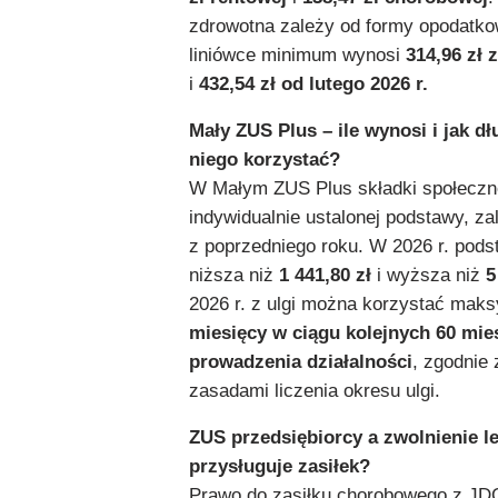
zdrowotna zależy od formy opodatkow
liniówce minimum wynosi
314,96 zł 
i
432,54 zł od lutego 2026 r.
Mały ZUS Plus – ile wynosi i jak d
niego korzystać?
W Małym ZUS Plus składki społeczne
indywidualnie ustalonej podstawy, z
z poprzedniego roku. W 2026 r. pod
niższa niż
1 441,80 zł
i wyższa niż
5
2026 r. z ulgi można korzystać mak
miesięcy w ciągu kolejnych 60 mie
prowadzenia działalności
, zgodnie
zasadami liczenia okresu ulgi.
ZUS przedsiębiorcy a zwolnienie le
przysługuje zasiłek?
Prawo do zasiłku chorobowego z JDG