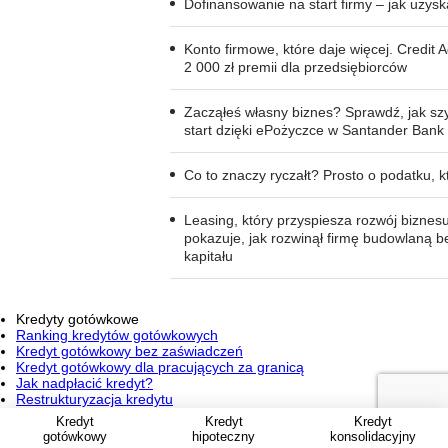
Dofinansowanie na start firmy – jak uzys
Konto firmowe, które daje więcej. Credit A
2 000 zł premii dla przedsiębiorców
Zacząłeś własny biznes? Sprawdź, jak sz
start dzięki ePożyczce w Santander Bank
Co to znaczy ryczałt? Prosto o podatku, 
Leasing, który przyspiesza rozwój biznes
pokazuje, jak rozwinął firmę budowlaną 
kapitału
Kredyty gotówkowe
Ranking kredytów gotówkowych
Kredyt gotówkowy bez zaświadczeń
Kredyt gotówkowy dla pracujących za granicą
Jak nadpłacić kredyt?
Restrukturyzacja kredytu
Kredyty hipoteczne
Kredyt
Kredyt
Kredyt
Ranking kredytów hipotecznych
gotówkowy
hipoteczny
konsolidacyjny
Podatek od wynajmu mieszkania