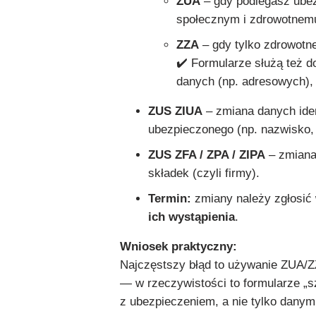
ZUA
– gdy podlegasz ube
społecznym i zdrowotnem
ZZA
– gdy tylko zdrowotn
✔️ Formularze służą też do
danych (np. adresowych), a
ZUS ZIUA
– zmiana danych ide
ubezpieczonego (np. nazwisko
ZUS ZFA / ZPA / ZIPA
– zmiana
składek (czyli firmy).
Termin:
zmiany należy zgłosić
ich wystąpienia
.
Wniosek praktyczny:
Najczęstszy błąd to używanie ZUA/Z
— w rzeczywistości to formularze „s
z ubezpieczeniem, a nie tylko danym