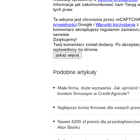
informacje jak zakomunikować nam Twoją wo
tych praw.
Ta witryna jest chroniona przez reCAPTCH
prywatności
Google i
Warunki korzystania
z 
komentarz akceptujesz regulamin zamieszc
serwisie.
Dziękujemy!
Twój komentarz został dodany. Po akceptacj
wyświetlony na stronie.
pokaż więcej
Podobne artykuły
Mała firma, duże wyzwania. Jak uprościć f
kontem firmowym w Credit Agricole?
Najlepsze konta firmowe dla nowych prze
Nawet 4200 zł premii dla przedsiębiorcó
Alior Banku