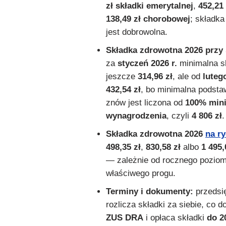
zł składki emerytalnej
,
452,21
138,49 zł chorobowej
; składk
jest dobrowolna.
Składka zdrowotna 2026 przy s
za
styczeń 2026 r.
minimalna s
jeszcze
314,96 zł
, ale od
lutego
432,54 zł
, bo minimalna podst
znów jest liczona od
100% min
wynagrodzenia
, czyli
4 806 zł
.
Składka zdrowotna 2026
na ry
498,35 zł
,
830,58 zł
albo
1 495,
— zależnie od rocznego pozio
właściwego progu.
Terminy i dokumenty:
przedsię
rozlicza składki za siebie, co 
ZUS DRA
i opłaca składki
do 2