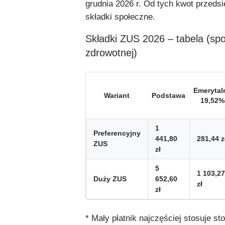
grudnia 2026 r. Od tych kwot przedsi
składki społeczne.
Składki ZUS 2026 – tabela (sp
zdrowotnej)
Emerytal
Wariant
Podstawa
19,52%
1
Preferencyjny
441,80
281,44 z
ZUS
zł
5
1 103,27
Duży ZUS
652,60
zł
zł
* Mały płatnik najczęściej stosuje 