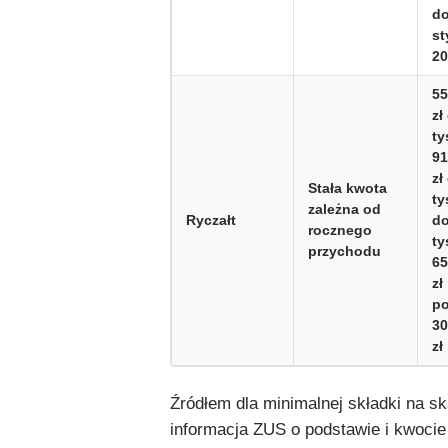
d
st
20
55
zł
ty
91
zł
Stała kwota
ty
zależna od
Ryczałt
do
rocznego
ty
przychodu
65
zł
po
30
zł
Źródłem dla minimalnej składki na skal
informacja ZUS o podstawie i kwocie