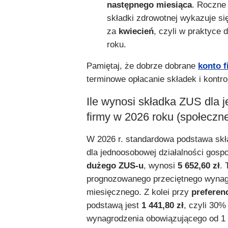
następnego miesiąca
. Roczne 
składki zdrowotnej wykazuje s
za
kwiecień
, czyli w praktyce 
roku.
Pamiętaj, że dobrze dobrane
konto 
terminowe opłacanie składek i kontro
Ile wynosi składka ZUS dla
firmy w 2026 roku (społeczn
W 2026 r. standardowa podstawa sk
dla jednoosobowej działalności gospo
dużego ZUS-u
, wynosi
5 652,60 zł
.
prognozowanego przeciętnego wynag
miesięcznego. Z kolei przy
preferen
podstawą jest
1 441,80 zł
, czyli 30
wynagrodzenia obowiązującego od 1 