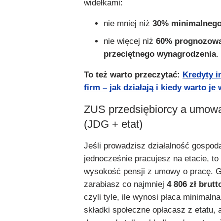
widełkami:
nie mniej niż
30% minimalnego
nie więcej niż
60% prognozow
przeciętnego wynagrodzenia
.
To też warto przeczytać:
Kredyty i
firm – jak działają i kiedy warto je
ZUS przedsiębiorcy a umowa
(JDG + etat)
Jeśli prowadzisz działalność gospoda
jednocześnie pracujesz na etacie, t
wysokość pensji z umowy o pracę. G
zarabiasz co najmniej
4 806 zł brut
czyli tyle, ile wynosi płaca minimaln
składki społeczne opłacasz z etatu, a