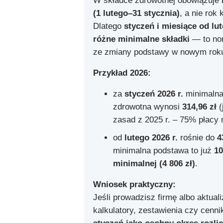
W składce zdrowotnej obowiązuje
(1 lutego–31 stycznia)
, a nie rok
Dlatego
styczeń i miesiące od l
różne minimalne składki
— to nor
ze zmiany podstawy w nowym rok
Przykład 2026:
za
styczeń 2026 r.
minimalna
zdrowotna wynosi
314,96 zł
(
zasad z 2025 r. – 75% płacy 
od
lutego 2026 r.
rośnie do
4
minimalna podstawa to już
10
minimalnej (4 806 zł)
.
Wniosek praktyczny:
Jeśli prowadzisz firmę albo aktual
kalkulatory, zestawienia czy cenni