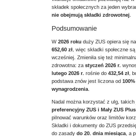
składek społecznych za jeden wybran
nie obejmują składki zdrowotnej
.
Podsumowanie
W
2026 roku
duży ZUS opiera się n
652,60 zł
, więc składki społeczne są
wcześniej. Zmieniła się też minimaln
zdrowotna: za
styczeń 2026 r.
wyno
lutego 2026 r.
rośnie do
432,54 zł
, 
podstawa znów jest liczona od
100%
wynagrodzenia
.
Nadal można korzystać z ulg, takich
preferencyjny ZUS i Mały ZUS Plus
pilnować warunków oraz limitów korz
Składki i dokumenty do ZUS przedsię
do zasady
do 20. dnia miesiąca
, a 