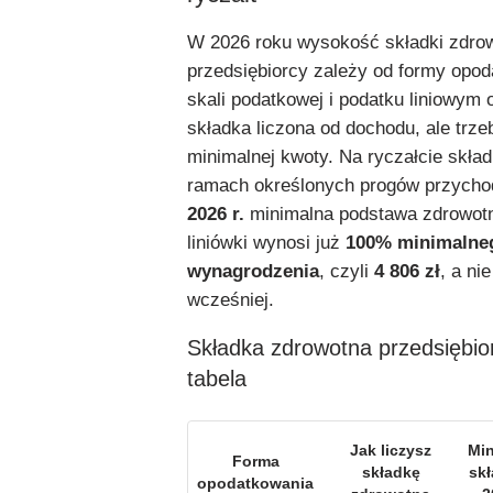
W 2026 roku wysokość składki zdro
przedsiębiorcy zależy od formy opod
skali podatkowej i podatku liniowym 
składka liczona od dochodu, ale trze
minimalnej kwoty. Na ryczałcie skład
ramach określonych progów przych
2026 r.
minimalna podstawa zdrowotna
liniówki wynosi już
100% minimalne
wynagrodzenia
, czyli
4 806 zł
, a ni
wcześniej.
Składka zdrowotna przedsiębior
tabela
Jak liczysz
Mi
Forma
składkę
sk
opodatkowania