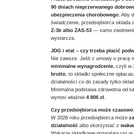
90 dniach nieprzerwanego dobrow
ubezpieczenia chorobowego
. Aby 
świadczenie, przedsiębiorca składa
Z-3b albo ZAS-53
— samo zwolnienie
wystarcza.
JDG i etat – czy trzeba płacić po
Nie zawsze. Jeśli z umowy o pracę 
minimalne wynagrodzenie
, czyli w
brutto
, to składki społeczne opłacasz
działalności co do zasady tylko skła
Minimalna podstawa zdrowotna od lut
wynosi właśnie
4 806 zł
.
Czy przedsiębiorca może czasowo 
W 2026 roku przedsiębiorca może
za
działalność
albo skorzystać z
wakac
Wakacje składkowe pozwalają raz w r