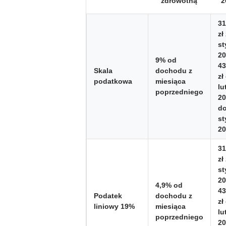
zdrowotną
2
31
zł
st
20
9% od
43
Skala
dochodu
z
zł
podatkowa
miesiąca
lu
poprzedniego
20
d
st
20
31
zł
st
20
4,9% od
43
Podatek
dochodu
z
zł
liniowy 19%
miesiąca
lu
poprzedniego
20