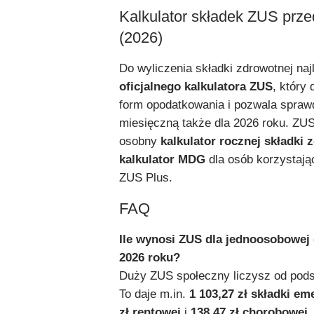
Kalkulator składek ZUS prze
(2026)
Do wyliczenia składki zdrowotnej naj
oficjalnego kalkulatora ZUS
, który 
form opodatkowania i pozwala spraw
miesięczną także dla 2026 roku. ZUS
osobny
kalkulator rocznej składki 
kalkulator MDG
dla osób korzystają
ZUS Plus.
FAQ
Ile wynosi ZUS dla jednoosobowej 
2026 roku?
Duży ZUS społeczny liczysz od pod
To daje m.in.
1 103,27 zł składki em
zł rentowej
i
138,47 zł chorobowej
.