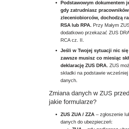
Podstawowym dokumentem je
gdy zatrudniasz pracowników
zleceniobiorców, dochodzą r
RSA lub RPA.
Przy Małym ZUS 
dodatkowo przekazać ZUS DRA 
RCA cz. II.
Jeśli w Twojej sytuacji nic się
zawsze musisz co miesiąc sk
deklarację ZUS DRA.
ZUS może
składki na podstawie wcześnie
danych.
Zmiana danych w ZUS przed
jakie formularze?
ZUS ZUA / ZZA
– zgłoszenie lu
danych do ubezpieczeń: