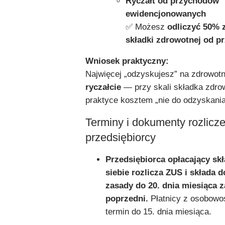
Ryczałt od przychodów
ewidencjonowanych
✅ Możesz
odliczyć 50% 
składki zdrowotnej od p
Wniosek praktyczny:
Najwięcej „odzyskujesz” na zdrowot
ryczałcie
— przy skali składka zdrow
praktyce kosztem „nie do odzyskania
Terminy i dokumenty rozlic
przedsiębiorcy
Przedsiębiorca opłacający skł
siebie rozlicza ZUS i składa 
zasady do 20. dnia miesiąca z
poprzedni.
Płatnicy z osobowo
termin do 15. dnia miesiąca.