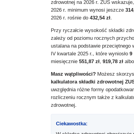
zdrowotnej na 2026 r. ZUS wskazuje,
2026 r. minimum wynosi jeszcze
314
2026 r. rośnie do
432,54 zł
.
Przy ryczałcie wysokość składki zdr
zależy od poziomu rocznych przycho
ustalana na podstawie przeciętnego
IV kwartale 2025 r., które wyniosło
9
miesięcznie
551,87 zł
,
919,78 zł
alb
Masz wątpliwości?
Możesz skorzyst
kalkulatora składki zdrowotnej ZU
uwzględnia różne formy opodatkowan
rozliczeniu rocznym także z kalkulat
zdrowotnej.
Ciekawostka: