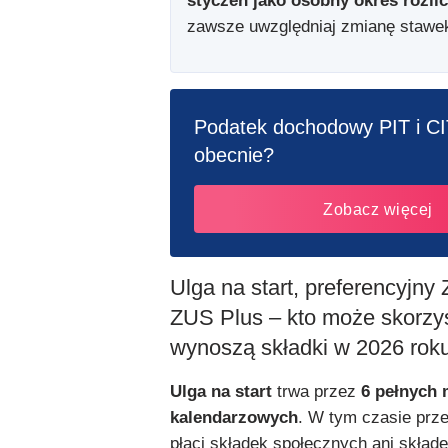
styczeń jako osobny okres rozli
zawsze uwzględniaj zmianę stawe
Podatek dochodowy PIT i CIT
obecnie?
Zobacz więcej
Ulga na start, preferencyjny
ZUS Plus – kto może skorzyst
wynoszą składki w 2026 rok
Ulga na start
trwa przez
6 pełnych 
kalendarzowych
. W tym czasie prze
płaci składek społecznych ani skład