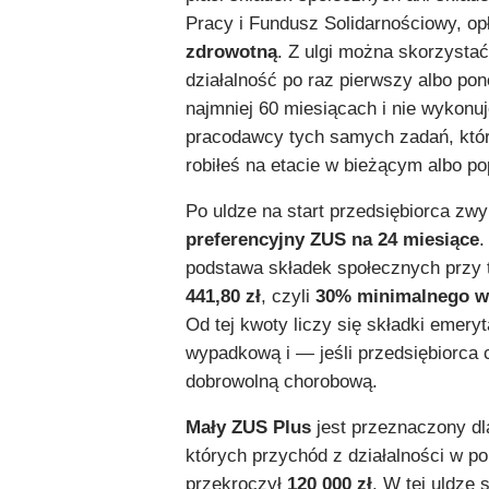
Pracy i Fundusz Solidarnościowy, op
zdrowotną
. Z ulgi można skorzystać
działalność po raz pierwszy albo po
najmniej 60 miesiącach i nie wykonuj
pracodawcy tych samych zadań, które
robiłeś na etacie w bieżącym albo p
Po uldze na start przedsiębiorca zwy
preferencyjny ZUS na 24 miesiące
.
podstawa składek społecznych przy 
441,80 zł
, czyli
30% minimalnego w
Od tej kwoty liczy się składki emeryt
wypadkową i — jeśli przedsiębiorca
dobrowolną chorobową.
Mały ZUS Plus
jest przeznaczony dl
których przychód z działalności w p
przekroczył
120 000 zł
. W tej uldze 