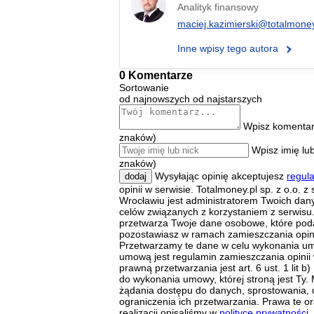
Analityk finansowy
maciej.kazimierski@totalmoney
Inne wpisy tego autora
0 Komentarze
Sortowanie
od najnowszych
od najstarszych
Wpisz komentar
znaków)
Wpisz imię lub
znaków)
Wysyłając opinię akceptujesz
regul
dodaj
opinii w serwisie. Totalmoney.pl sp. z o.o. z
Wrocławiu jest administratorem Twoich da
celów związanych z korzystaniem z serwisu.
przetwarza Twoje dane osobowe, które poda
pozostawiasz w ramach zamieszczania opini
Przetwarzamy te dane w celu wykonania um
umową jest regulamin zamieszczania opinii
prawną przetwarzania jest art. 6 ust. 1 lit
do wykonania umowy, której stroną jest Ty.
żądania dostępu do danych, sprostowania, 
ograniczenia ich przetwarzania. Prawa te o
realizacji opisaliśmy w
polityce prywatności
.