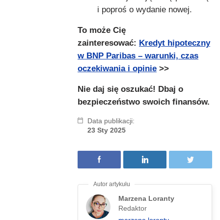
i poproś o wydanie nowej.
To może Cię
zainteresować:
Kredyt hipoteczny
w BNP Paribas – warunki, czas
oczekiwania i opinie
>>
Nie daj się oszukać! Dbaj o
bezpieczeństwo swoich finansów.
Data publikacji:
23 Sty 2025
Marzena Loranty
Redaktor
marzena.loranty-