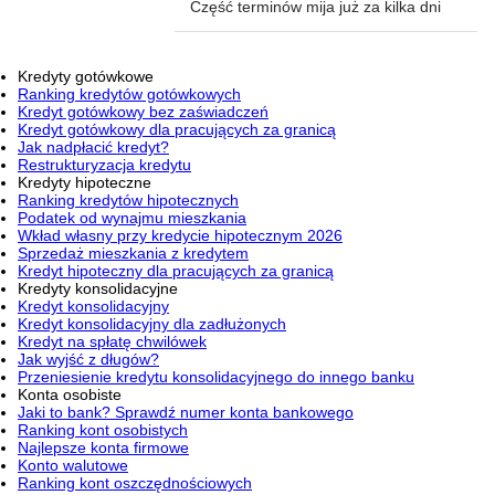
Część terminów mija już za kilka dni
Kredyty gotówkowe
Ranking kredytów gotówkowych
Kredyt gotówkowy bez zaświadczeń
Kredyt gotówkowy dla pracujących za granicą
Jak nadpłacić kredyt?
Restrukturyzacja kredytu
Kredyty hipoteczne
Ranking kredytów hipotecznych
Podatek od wynajmu mieszkania
Wkład własny przy kredycie hipotecznym 2026
Sprzedaż mieszkania z kredytem
Kredyt hipoteczny dla pracujących za granicą
Kredyty konsolidacyjne
Kredyt konsolidacyjny
Kredyt konsolidacyjny dla zadłużonych
Kredyt na spłatę chwilówek
Jak wyjść z długów?
Przeniesienie kredytu konsolidacyjnego do innego banku
Konta osobiste
Jaki to bank? Sprawdź numer konta bankowego
Ranking kont osobistych
Najlepsze konta firmowe
Konto walutowe
Ranking kont oszczędnościowych