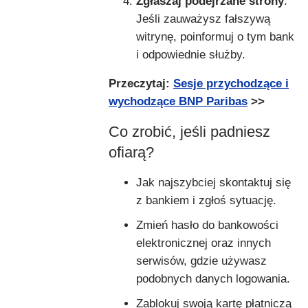
Zgłaszaj podejrzane strony
:
Jeśli zauważysz fałszywą
witrynę, poinformuj o tym bank
i odpowiednie służby.
Przeczytaj:
Sesje przychodzące i
wychodzące BNP Paribas
>>
Co zrobić, jeśli padniesz
ofiarą?
Jak najszybciej skontaktuj się
z bankiem i zgłoś sytuację.
Zmień hasło do bankowości
elektronicznej oraz innych
serwisów, gdzie używasz
podobnych danych logowania.
Zablokuj swoją kartę płatniczą