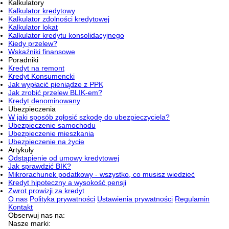
Kalkulatory
Kalkulator kredytowy
Kalkulator zdolności kredytowej
Kalkulator lokat
Kalkulator kredytu konsolidacyjnego
Kiedy przelew?
Wskaźniki finansowe
Poradniki
Kredyt na remont
Kredyt Konsumencki
Jak wypłacić pieniądze z PPK
Jak zrobić przelew BLIK-em?
Kredyt denominowany
Ubezpieczenia
W jaki sposób zgłosić szkodę do ubezpieczyciela?
Ubezpieczenie samochodu
Ubezpieczenie mieszkania
Ubezpieczenie na życie
Artykuły
Odstąpienie od umowy kredytowej
Jak sprawdzić BIK?
Mikrorachunek podatkowy - wszystko, co musisz wiedzieć
Kredyt hipoteczny a wysokość pensji
Zwrot prowizji za kredyt
O nas
Polityka prywatności
Ustawienia prywatności
Regulamin
Kontakt
Obserwuj nas na:
Nasze marki: