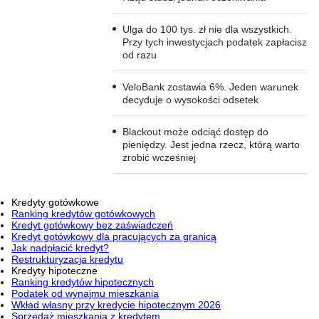
Ulga do 100 tys. zł nie dla wszystkich.
Przy tych inwestycjach podatek zapłacisz
od razu
VeloBank zostawia 6%. Jeden warunek
decyduje o wysokości odsetek
Blackout może odciąć dostęp do
pieniędzy. Jest jedna rzecz, którą warto
zrobić wcześniej
Kredyty gotówkowe
Ranking kredytów gotówkowych
Kredyt gotówkowy bez zaświadczeń
Kredyt gotówkowy dla pracujących za granicą
Jak nadpłacić kredyt?
Restrukturyzacja kredytu
Kredyty hipoteczne
Ranking kredytów hipotecznych
Podatek od wynajmu mieszkania
Wkład własny przy kredycie hipotecznym 2026
Sprzedaż mieszkania z kredytem