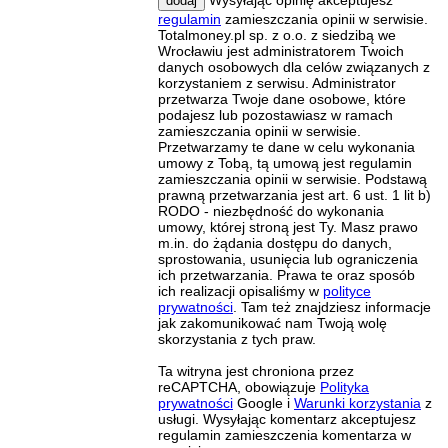
dodaj
regulamin
zamieszczania opinii w serwisie.
Totalmoney.pl sp. z o.o. z siedzibą we
Wrocławiu jest administratorem Twoich
danych osobowych dla celów związanych z
korzystaniem z serwisu. Administrator
przetwarza Twoje dane osobowe, które
podajesz lub pozostawiasz w ramach
zamieszczania opinii w serwisie.
Przetwarzamy te dane w celu wykonania
umowy z Tobą, tą umową jest regulamin
zamieszczania opinii w serwisie. Podstawą
prawną przetwarzania jest art. 6 ust. 1 lit b)
RODO - niezbędność do wykonania
umowy, której stroną jest Ty. Masz prawo
m.in. do żądania dostępu do danych,
sprostowania, usunięcia lub ograniczenia
ich przetwarzania. Prawa te oraz sposób
ich realizacji opisaliśmy w
polityce
prywatności
. Tam też znajdziesz informacje
jak zakomunikować nam Twoją wolę
skorzystania z tych praw.
Ta witryna jest chroniona przez
reCAPTCHA, obowiązuje
Polityka
prywatności
Google i
Warunki korzystania
z
usługi. Wysyłając komentarz akceptujesz
regulamin zamieszczenia komentarza w