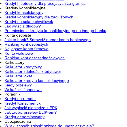
Kredyt hipoteczny dla pracujących za granicą
Kredyty konsolidacyjne
Kredyt konsolidacyjny
Kredyt konsolidacyjny dla zadłużonych
Kredyt na spłatę chwilówek
Jak wyjść z długów?
Przeniesienie kredytu konsolidacyjnego do innego banku
Konta osobiste
Jaki to bank? Sprawdź numer konta bankowego
Ranking kont osobistych
Najlepsze konta firmowe
Konto walutowe
Ranking kont oszczędnościowych
Kalkulatory
Kalkulator kredytowy
Kalkulator zdolności kredytowej
Kalkulator lokat
Kalkulator kredytu konsolidacyjnego
Kiedy przelew?
Wskaźniki finansowe
Poradniki
Kredyt na remont
Kredyt Konsumencki
Jak wypłacić pieniądze z PPK
Jak zrobić przelew BLIK-em?
Kredyt denominowany
Ubezpieczenia
W jaki sposób zgłosić szkodę do ubezpieczyciela?