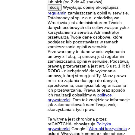
lub nick (od 2 do 40 znaków)
Wysyłając opinię akceptujesz
dodaj
regulamin
zamieszczania opinii w serwisie.
Totalmoney.pl sp. z o.o. z siedzibą we
Wrocławiu jest administratorem Twoich
danych osobowych dla celów związanych z
korzystaniem z serwisu. Administrator
przetwarza Twoje dane osobowe, które
podajesz lub pozostawiasz w ramach
zamieszczania opinii w serwisie.
Przetwarzamy te dane w celu wykonania
umowy z Tobą, tą umową jest regulamin
zamieszczania opinii w serwisie. Podstawą
prawną przetwarzania jest art. 6 ust. 1 lit b)
RODO - niezbędność do wykonania
umowy, której stroną jest Ty. Masz prawo
m.in. do żądania dostępu do danych,
sprostowania, usunięcia lub ograniczenia
ich przetwarzania. Prawa te oraz sposób
ich realizacji opisaliśmy w
polityce
prywatności
. Tam też znajdziesz informacje
jak zakomunikować nam Twoją wolę
skorzystania z tych praw.
Ta witryna jest chroniona przez
reCAPTCHA, obowiązuje
Polityka
prywatności
Google i
Warunki korzystania
z
usługi. Wysyłając komentarz akceptujesz