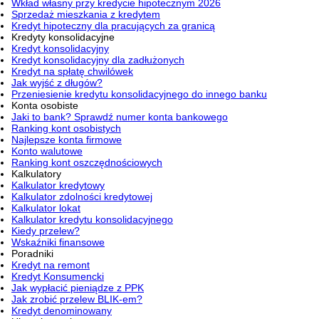
Wkład własny przy kredycie hipotecznym 2026
Sprzedaż mieszkania z kredytem
Kredyt hipoteczny dla pracujących za granicą
Kredyty konsolidacyjne
Kredyt konsolidacyjny
Kredyt konsolidacyjny dla zadłużonych
Kredyt na spłatę chwilówek
Jak wyjść z długów?
Przeniesienie kredytu konsolidacyjnego do innego banku
Konta osobiste
Jaki to bank? Sprawdź numer konta bankowego
Ranking kont osobistych
Najlepsze konta firmowe
Konto walutowe
Ranking kont oszczędnościowych
Kalkulatory
Kalkulator kredytowy
Kalkulator zdolności kredytowej
Kalkulator lokat
Kalkulator kredytu konsolidacyjnego
Kiedy przelew?
Wskaźniki finansowe
Poradniki
Kredyt na remont
Kredyt Konsumencki
Jak wypłacić pieniądze z PPK
Jak zrobić przelew BLIK-em?
Kredyt denominowany