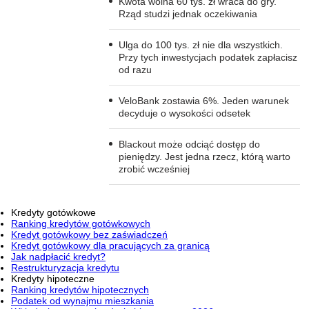
Kwota wolna 60 tys. zł wraca do gry.
Rząd studzi jednak oczekiwania
Ulga do 100 tys. zł nie dla wszystkich.
Przy tych inwestycjach podatek zapłacisz
od razu
VeloBank zostawia 6%. Jeden warunek
decyduje o wysokości odsetek
Blackout może odciąć dostęp do
pieniędzy. Jest jedna rzecz, którą warto
zrobić wcześniej
Kredyty gotówkowe
Ranking kredytów gotówkowych
Kredyt gotówkowy bez zaświadczeń
Kredyt gotówkowy dla pracujących za granicą
Jak nadpłacić kredyt?
Restrukturyzacja kredytu
Kredyty hipoteczne
Ranking kredytów hipotecznych
Podatek od wynajmu mieszkania