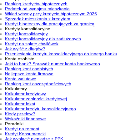
Ranking kredytów hipotecznych
Podatek od wynajmu mieszkania
Wkład własny przy kredycie hipotecznym 2026
Sprzedaż mieszkania z kredytem
Kredyt hipoteczny dla pracujących za granicą
Kredyty konsolidacyjne
Kredyt konsolidacyjny
Kredyt konsolidacyjny dla zadłużonych
Kredyt na spłatę chwilówek
Jak wyjść z długów?
Przeniesienie kredytu konsolidacyjnego do innego banku
Konta osobiste
Jaki to bank? Sprawdź numer konta bankowego
Ranking kont osobistych
Najlepsze konta firmowe
Konto walutowe
Ranking kont oszczędnościowych
Kalkulatory
Kalkulator kredytowy
Kalkulator zdolności kredytowej
Kalkulator lokat
Kalkulator kredytu konsolidacyjnego
Kiedy przelew?
Wskaźniki finansowe
Poradniki
Kredyt na remont
Kredyt Konsumencki
Jak wypłacić pieniądze z PPK