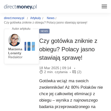
direct.money.pl
Artykuły
News
Czy gotówka zniknie z obiegu? Polacy jasno stawiają sprawę!
NEWS
Czy gotówka zniknie z
obiegu? Polacy jasno
Marzena
Loranty
stawiają sprawę!
Redaktor
18 Mar 2025 | 09:14
2 min. czytania
(2)
Gotówka wciąż ma swoich
zwolenników! Aż 80% Polaków nie
chce jej całkowitej eliminacji z
obiegu – wynika z najnowszego
badania przeprowadzonego na