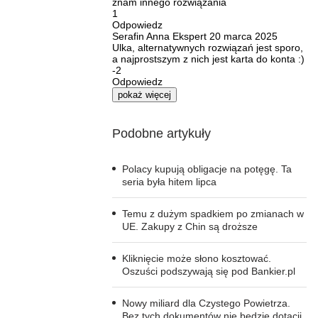
znam innego rozwiązania
1
Odpowiedz
Serafin Anna
Ekspert
20 marca 2025
Ulka, alternatywnych rozwiązań jest sporo,
a najprostszym z nich jest karta do konta :)
-2
Odpowiedz
pokaż więcej
Podobne artykuły
Polacy kupują obligacje na potęgę. Ta
seria była hitem lipca
Temu z dużym spadkiem po zmianach w
UE. Zakupy z Chin są droższe
Kliknięcie może słono kosztować.
Oszuści podszywają się pod Bankier.pl
Nowy miliard dla Czystego Powietrza.
Bez tych dokumentów nie będzie dotacji