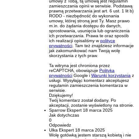
umowy z Tobą, tą umową jest regulamin
zamieszczania opinii w serwisie. Podstawą
prawną przetwarzania jest art. 6 ust. 1 lit b)
RODO - niezbędność do wykonania
umowy, której stroną jest Ty. Masz prawo
m.in. do żądania dostępu do danych,
sprostowania, usunięcia lub ograniczenia
ich przetwarzania. Prawa te oraz sposób
ich realizacji opisaliśmy w
polityce
prywatności
. Tam też znajdziesz informacje
jak zakomunikować nam Twoją wolę
skorzystania z tych praw.
Ta witryna jest chroniona przez
reCAPTCHA, obowiązuje
Polityka
prywatności
Google i
Warunki korzystania
z
usługi. Wysyłając komentarz akceptujesz
regulamin zamieszczenia komentarza w
serwisie.
Dziękujemy!
Twój komentarz został dodany. Po
akceptacji, zostanie wyświetlony na stronie.
Sparrow
Ekspert
18 marca 2025
Jak dotychczas
0
Odpowiedz
Ulka
Ekspert
18 marca 2025
Wolę gotówką jestem starszą kobietą i nie