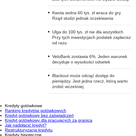
Kwota wolna 60 tys. zł wraca do gry.
Rząd studzi jednak oczekiwania
Ulga do 100 tys. zł nie dla wszystkich.
Przy tych inwestycjach podatek zapłacisz
od razu
VeloBank zostawia 6%. Jeden warunek
decyduje o wysokości odsetek
Blackout może odciąć dostęp do
pieniędzy. Jest jedna rzecz, którą warto
zrobić wcześniej
Kredyty gotówkowe
Ranking kredytów gotówkowych
Kredyt gotówkowy bez zaświadczeń
Kredyt gotówkowy dla pracujących za granicą
Jak nadpłacić kredyt?
Restrukturyzacja kredytu
Kredyty hipoteczne