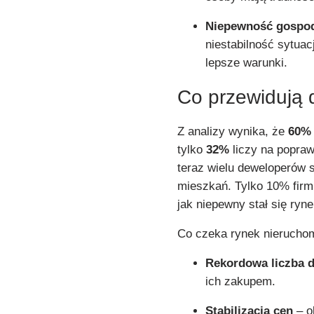
Niepewność gospod
niestabilność sytua
lepsze warunki.
Co przewidują
Z analizy wynika, że
60%
tylko
32%
liczy na popra
teraz wielu deweloperów 
mieszkań. Tylko 10% firm
jak niepewny stał się ryne
Co czeka rynek nierucho
Rekordowa liczba 
ich zakupem.
Stabilizacja cen
– o