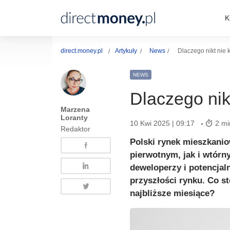
K
direct.money.pl
Artykuły
News
Dlaczego nikt nie
NEWS
Dlaczego nik
Marzena
Loranty
10 Kwi 2025 | 09:17
2 mi
Redaktor
Polski rynek mieszkani
pierwotnym, jak i wtórn
deweloperzy i potencjal
przyszłości rynku. Co st
najbliższe miesiące?