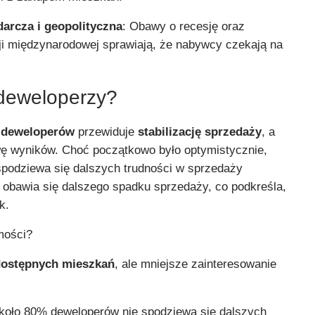
arcza i geopolityczna
: Obawy o recesję oraz
cji międzynarodowej sprawiają, że nabywcy czekają na
 deweloperzy?
 deweloperów
przewiduje
stabilizację sprzedaży
, a
wę wyników. Choć początkowo było optymistycznie,
spodziewa się dalszych trudności w sprzedaży
 obawia się dalszego spadku sprzedaży, co podkreśla,
k.
mości?
dostępnych mieszkań
, ale mniejsze zainteresowanie
koło 80% deweloperów nie spodziewa się dalszych