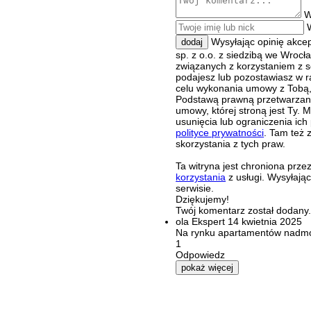
W
Wysyłając opinię akce
dodaj
sp. z o.o. z siedzibą we Wroc
związanych z korzystaniem z s
podajesz lub pozostawiasz w r
celu wykonania umowy z Tobą, 
Podstawą prawną przetwarzania
umowy, której stroną jest Ty.
usunięcia lub ograniczenia ich
polityce prywatności
. Tam też 
skorzystania z tych praw.
Ta witryna jest chroniona pr
korzystania
z usługi. Wysyłają
serwisie.
Dziękujemy!
Twój komentarz został dodany. 
ola
Ekspert
14 kwietnia 2025
Na rynku apartamentów nadmors
1
Odpowiedz
pokaż więcej