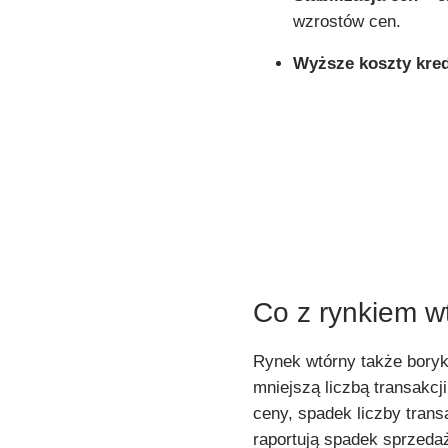
wzrostów cen.
Wyższe koszty kre
Co z rynkiem 
Rynek wtórny także boryk
mniejszą liczbą transakcj
ceny, spadek liczby trans
raportują spadek sprzeda