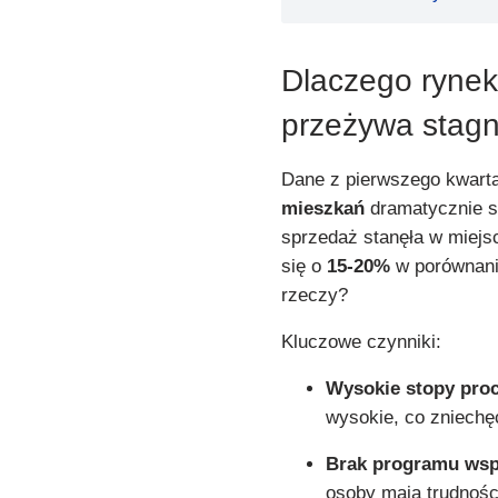
Dlaczego rynek
przeżywa stag
Dane z pierwszego kwarta
mieszkań
dramatycznie s
sprzedaż stanęła w miejsc
się o
15-20%
w porównaniu
rzeczy?
Kluczowe czynniki:
Wysokie stopy pro
wysokie, co zniech
Brak programu wsp
osoby mają trudnoś