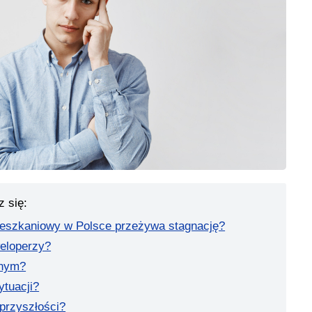
z się:
eszkaniowy w Polsce przeżywa stagnację?
eloperzy?
rnym?
ytuacji?
przyszłości?