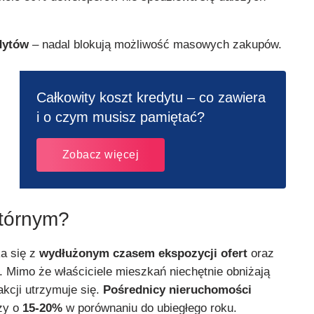
dytów
– nadal blokują możliwość masowych zakupów.
Całkowity koszt kredytu – co zawiera
i o czym musisz pamiętać?
Zobacz więcej
wtórnym?
a się z
wydłużonym czasem ekspozycji ofert
oraz
i. Mimo że właściciele mieszkań niechętnie obniżają
akcji utrzymuje się.
Pośrednicy nieruchomości
ży o
15-20%
w porównaniu do ubiegłego roku.