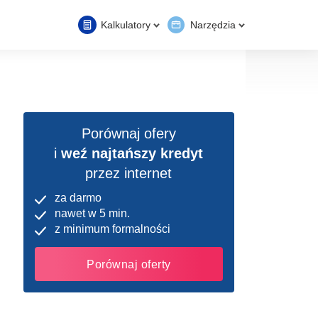
Kalkulatory
Narzędzia
Porównaj ofery
i
weź najtańszy kredyt
przez internet
za darmo
nawet w 5 min.
z minimum formalności
Porównaj oferty