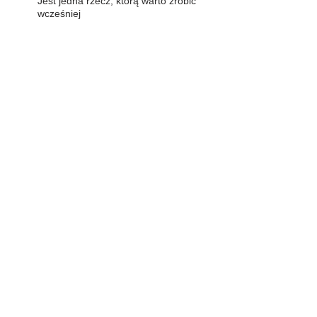
Jest jedna rzecz, którą warto zrobić
wcześniej