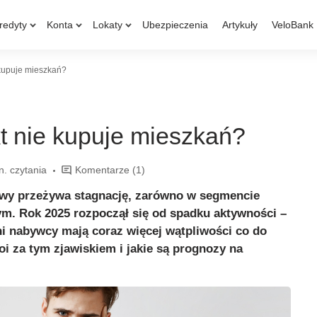
redyty
Konta
Lokaty
Ubezpieczenia
Artykuły
VeloBank
 kupuje mieszkań?
t nie kupuje mieszkań?
n. czytania
Komentarze
(1)
owy przeżywa stagnację, zarówno w segmencie
ym. Rok 2025 rozpoczął się od spadku aktywności –
ni nabywcy mają coraz więcej wątpliwości co do
oi za tym zjawiskiem i jakie są prognozy na