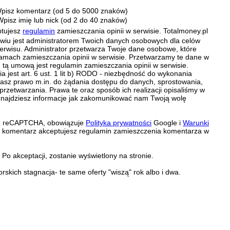
pisz komentarz (od 5 do 5000 znaków)
Wpisz imię lub nick (od 2 do 40 znaków)
ptujesz
regulamin
zamieszczania opinii w serwisie. Totalmoney.pl
ławiu jest administratorem Twoich danych osobowych dla celów
erwisu. Administrator przetwarza Twoje dane osobowe, które
amach zamieszczania opinii w serwisie. Przetwarzamy te dane w
tą umową jest regulamin zamieszczania opinii w serwisie.
 jest art. 6 ust. 1 lit b) RODO - niezbędność do wykonania
 Masz prawo m.in. do żądania dostępu do danych, sprostowania,
 przetwarzania. Prawa te oraz sposób ich realizacji opisaliśmy w
znajdziesz informacje jak zakomunikować nam Twoją wolę
zez reCAPTCHA, obowiązuje
Polityka prywatności
Google i
Warunki
c komentarz akceptujesz regulamin zamieszczenia komentarza w
Po akceptacji, zostanie wyświetlony na stronie.
kich stagnacja- te same oferty "wiszą" rok albo i dwa.