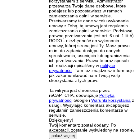
korzystaniem z serwisu. Administrator
przetwarza Twoje dane osobowe, które
podajesz lub pozostawiasz w ramach
zamieszczania opinii w serwisie.
Przetwarzamy te dane w celu wykonania
umowy z Tobą, tą umową jest regulamin
zamieszczania opinii w serwisie. Podstawą
prawną przetwarzania jest art. 6 ust. 1 lit b)
RODO - niezbędność do wykonania
umowy, której stroną jest Ty. Masz prawo
m.in. do żądania dostępu do danych,
sprostowania, usunięcia lub ograniczenia
ich przetwarzania. Prawa te oraz sposób
ich realizacji opisaliśmy w
polityce
prywatności
. Tam też znajdziesz informacje
jak zakomunikować nam Twoją wolę
skorzystania z tych praw.
Ta witryna jest chroniona przez
reCAPTCHA, obowiązuje
Polityka
prywatności
Google i
Warunki korzystania
z
usługi. Wysyłając komentarz akceptujesz
regulamin zamieszczenia komentarza w
serwisie.
Dziękujemy!
Twój komentarz został dodany. Po
akceptacji, zostanie wyświetlony na stronie.
pokaż więcej