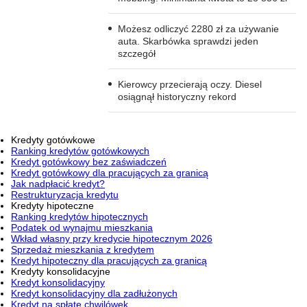
Możesz odliczyć 2280 zł za używanie
auta. Skarbówka sprawdzi jeden
szczegół
Kierowcy przecierają oczy. Diesel
osiągnął historyczny rekord
Kredyty gotówkowe
Ranking kredytów gotówkowych
Kredyt gotówkowy bez zaświadczeń
Kredyt gotówkowy dla pracujących za granicą
Jak nadpłacić kredyt?
Restrukturyzacja kredytu
Kredyty hipoteczne
Ranking kredytów hipotecznych
Podatek od wynajmu mieszkania
Wkład własny przy kredycie hipotecznym 2026
Sprzedaż mieszkania z kredytem
Kredyt hipoteczny dla pracujących za granicą
Kredyty konsolidacyjne
Kredyt konsolidacyjny
Kredyt konsolidacyjny dla zadłużonych
Kredyt na spłatę chwilówek