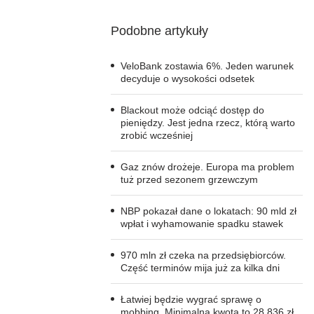
Podobne artykuły
VeloBank zostawia 6%. Jeden warunek
decyduje o wysokości odsetek
Blackout może odciąć dostęp do
pieniędzy. Jest jedna rzecz, którą warto
zrobić wcześniej
Gaz znów drożeje. Europa ma problem
tuż przed sezonem grzewczym
NBP pokazał dane o lokatach: 90 mld zł
wpłat i wyhamowanie spadku stawek
970 mln zł czeka na przedsiębiorców.
Część terminów mija już za kilka dni
Łatwiej będzie wygrać sprawę o
mobbing. Minimalna kwota to 28 836 zł