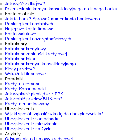
Jak wyjść z długów?
Przeniesienie kredytu konsolidacyjnego do innego banku
Konta osobiste
Jaki to bank? Sprawdź numer konta bankowego
Ranking kont osobistych
Najlepsze konta firmowe
Konto walutowe
Ranking kont oszczędnościowych
Kalkulatory
Kalkulator kredytowy
Kalkulator zdolności kredytowej
Kalkulator lokat
Kalkulator kredytu konsolidacyjnego
Kiedy przelew?
Wskaźniki finansowe
Poradniki
Kredyt na remont
Kredyt Konsumencki
Jak wypłacić pieniądze z PPK
Jak zrobić przelew BLIK-em?
Kredyt denominowany
Ubezpieczenia
W jaki sposób zgłosić szkodę do ubezpieczyciela?
Ubezpieczenie samochodu
Ubezpieczenie mieszkania
Ubezpieczenie na życie
Artykuły
Odstąpienie od umowy kredytowej