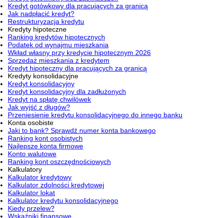
Kredyt gotówkowy dla pracujących za granicą
Jak nadpłacić kredyt?
Restrukturyzacja kredytu
Kredyty hipoteczne
Ranking kredytów hipotecznych
Podatek od wynajmu mieszkania
Wkład własny przy kredycie hipotecznym 2026
Sprzedaż mieszkania z kredytem
Kredyt hipoteczny dla pracujących za granicą
Kredyty konsolidacyjne
Kredyt konsolidacyjny
Kredyt konsolidacyjny dla zadłużonych
Kredyt na spłatę chwilówek
Jak wyjść z długów?
Przeniesienie kredytu konsolidacyjnego do innego banku
Konta osobiste
Jaki to bank? Sprawdź numer konta bankowego
Ranking kont osobistych
Najlepsze konta firmowe
Konto walutowe
Ranking kont oszczędnościowych
Kalkulatory
Kalkulator kredytowy
Kalkulator zdolności kredytowej
Kalkulator lokat
Kalkulator kredytu konsolidacyjnego
Kiedy przelew?
Wskaźniki finansowe