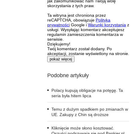
jak zakomunikować nam Twoją wolę
skorzystania z tych praw.
Ta witryna jest chroniona przez
reCAPTCHA, obowiązuje
Polityka
prywatności
Google i
Warunki korzystania
z
usługi. Wysyłając komentarz akceptujesz
regulamin zamieszczenia komentarza w
serwisie.
Dziękujemy!
Twój komentarz został dodany. Po
akceptacji, zostanie wyświetlony na stronie.
pokaż więcej
Podobne artykuły
Polacy kupują obligacje na potęgę. Ta
seria była hitem lipca
Temu z dużym spadkiem po zmianach w
UE. Zakupy z Chin są droższe
Kliknięcie może słono kosztować.
Oszuści podszywają się pod Bankier.pl