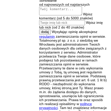
Sortowanie
od najnowszych
od najstarszych
Wpisz
komentarz (od 5 do 5000 znaków)
Wpisz imię
lub nick (od 2 do 40 znaków)
Wysyłając opinię akceptujesz
dodaj
regulamin
zamieszczania opinii w serwisie.
Totalmoney.pl sp. z o.o. z siedzibą we
Wrocławiu jest administratorem Twoich
danych osobowych dla celów związanych z
korzystaniem z serwisu. Administrator
przetwarza Twoje dane osobowe, które
podajesz lub pozostawiasz w ramach
zamieszczania opinii w serwisie.
Przetwarzamy te dane w celu wykonania
umowy z Tobą, tą umową jest regulamin
zamieszczania opinii w serwisie. Podstawą
prawną przetwarzania jest art. 6 ust. 1 lit b)
RODO - niezbędność do wykonania
umowy, której stroną jest Ty. Masz prawo
m.in. do żądania dostępu do danych,
sprostowania, usunięcia lub ograniczenia
ich przetwarzania. Prawa te oraz sposób
ich realizacji opisaliśmy w
polityce
prywatności
. Tam też znajdziesz informacje