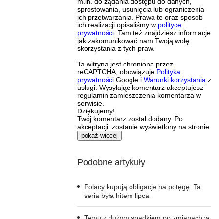
m.in. do żądania dostępu do danych,
sprostowania, usunięcia lub ograniczenia
ich przetwarzania. Prawa te oraz sposób
ich realizacji opisaliśmy w
polityce
prywatności
. Tam też znajdziesz informacje
jak zakomunikować nam Twoją wolę
skorzystania z tych praw.
Ta witryna jest chroniona przez
reCAPTCHA, obowiązuje
Polityka
prywatności
Google i
Warunki korzystania
z
usługi. Wysyłając komentarz akceptujesz
regulamin zamieszczenia komentarza w
serwisie.
Dziękujemy!
Twój komentarz został dodany. Po
akceptacji, zostanie wyświetlony na stronie.
pokaż więcej
Podobne artykuły
Polacy kupują obligacje na potęgę. Ta
seria była hitem lipca
Temu z dużym spadkiem po zmianach w