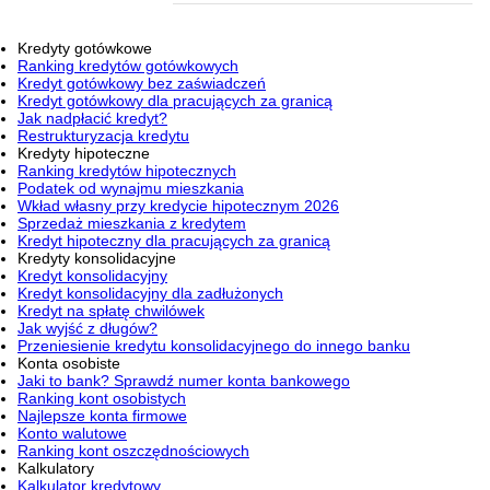
Kredyty gotówkowe
Ranking kredytów gotówkowych
Kredyt gotówkowy bez zaświadczeń
Kredyt gotówkowy dla pracujących za granicą
Jak nadpłacić kredyt?
Restrukturyzacja kredytu
Kredyty hipoteczne
Ranking kredytów hipotecznych
Podatek od wynajmu mieszkania
Wkład własny przy kredycie hipotecznym 2026
Sprzedaż mieszkania z kredytem
Kredyt hipoteczny dla pracujących za granicą
Kredyty konsolidacyjne
Kredyt konsolidacyjny
Kredyt konsolidacyjny dla zadłużonych
Kredyt na spłatę chwilówek
Jak wyjść z długów?
Przeniesienie kredytu konsolidacyjnego do innego banku
Konta osobiste
Jaki to bank? Sprawdź numer konta bankowego
Ranking kont osobistych
Najlepsze konta firmowe
Konto walutowe
Ranking kont oszczędnościowych
Kalkulatory
Kalkulator kredytowy