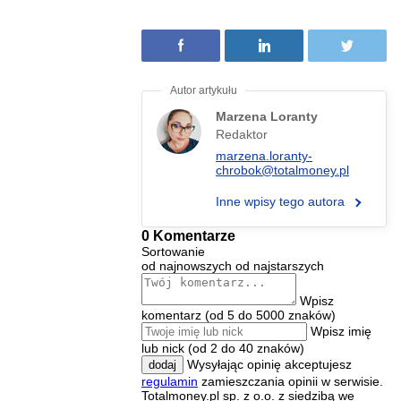
Marzena Loranty
Redaktor
marzena.loranty-
chrobok@totalmoney.pl
Inne wpisy tego autora
0 Komentarze
Sortowanie
od najnowszych
od najstarszych
Wpisz
komentarz (od 5 do 5000 znaków)
Wpisz imię
lub nick (od 2 do 40 znaków)
Wysyłając opinię akceptujesz
dodaj
regulamin
zamieszczania opinii w serwisie.
Totalmoney.pl sp. z o.o. z siedzibą we