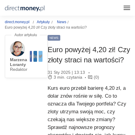
direct.money.pl
Artykuły
News
Euro powyżej 4,20 zł! Czy złoty straci na wartości?
NEWS
Euro powyżej 4,20 zł! Czy
złoty straci na wartości?
Marzena
Loranty
Redaktor
31 Sty 2025 | 13:13
3 min. czytania
(0)
Kurs euro przebił barierę 4,20 zł, a
dolar znów rośnie w siłę. Co to
oznacza dla Twojego portfela? Czy
złoty utrzyma swoją moc, czy
czekają nas większe zmiany?
Sprawdź najnowsze prognozy