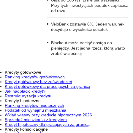
Przy tych inwestycjach podatek zapłacisz
od razu
VeloBank zostawia 6%. Jeden warunek
decyduje o wysokości odsetek
Blackout może odciąć dostęp do
pieniędzy. Jest jedna rzecz, którą warto
zrobić wcześniej
Kredyty gotówkowe
Ranking kredytów gotówkowych
Kredyt gotówkowy bez zaświadczeń
Kredyt gotówkowy dla pracujących za granicą
Jak nadpłacić kredyt?
Restrukturyzacja kredytu
Kredyty hipoteczne
Ranking kredytów hipotecznych
Podatek od wynajmu mieszkania
Wkład własny przy kredycie hipotecznym 2026
Sprzedaż mieszkania z kredytem
Kredyt hipoteczny dla pracujących za granicą
Kredyty konsolidacyjne