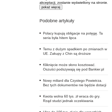
akceptacji, zostanie wyświetlony na stronie.
pokaż więcej
Podobne artykuły
Polacy kupują obligacje na potęgę. Ta
seria była hitem lipca
Temu z dużym spadkiem po zmianach w
UE. Zakupy z Chin są droższe
Kliknięcie może słono kosztować.
Oszuści podszywają się pod Bankier.pl
Nowy miliard dla Czystego Powietrza.
Bez tych dokumentów nie będzie dotacji
Kwota wolna 60 tys. zł wraca do gry.
Rząd studzi jednak oczekiwania
Ulga do 100 tys. zł nie dla wszystkich.