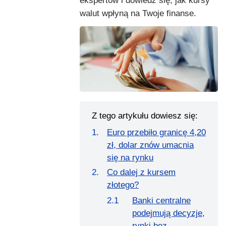
ekspertów i dowiedz się, jak kursy
walut wpłyną na Twoje finanse.
Z tego artykułu dowiesz się:
Euro przebiło granicę 4,20
zł, dolar znów umacnia
się na rynku
Co dalej z kursem
złotego?
Banki centralne
podejmują decyzje,
rynki bez