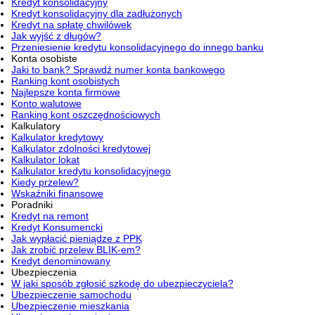
Kredyt konsolidacyjny
Kredyt konsolidacyjny dla zadłużonych
Kredyt na spłatę chwilówek
Jak wyjść z długów?
Przeniesienie kredytu konsolidacyjnego do innego banku
Konta osobiste
Jaki to bank? Sprawdź numer konta bankowego
Ranking kont osobistych
Najlepsze konta firmowe
Konto walutowe
Ranking kont oszczędnościowych
Kalkulatory
Kalkulator kredytowy
Kalkulator zdolności kredytowej
Kalkulator lokat
Kalkulator kredytu konsolidacyjnego
Kiedy przelew?
Wskaźniki finansowe
Poradniki
Kredyt na remont
Kredyt Konsumencki
Jak wypłacić pieniądze z PPK
Jak zrobić przelew BLIK-em?
Kredyt denominowany
Ubezpieczenia
W jaki sposób zgłosić szkodę do ubezpieczyciela?
Ubezpieczenie samochodu
Ubezpieczenie mieszkania