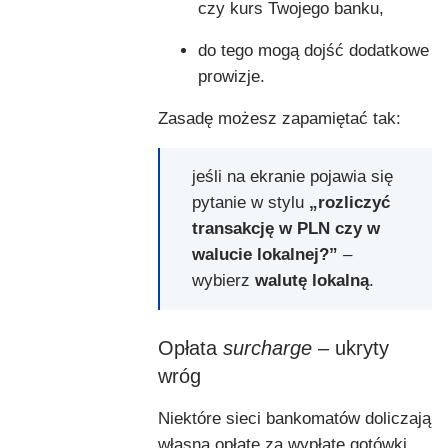
czy kurs Twojego banku,
do tego mogą dojść dodatkowe
prowizje.
Zasadę możesz zapamiętać tak:
jeśli na ekranie pojawia się
pytanie w stylu
„rozliczyć
transakcję w PLN czy w
walucie lokalnej?”
–
wybierz
walutę lokalną
.
Opłata
surcharge
– ukryty
wróg
Niektóre sieci bankomatów doliczają
własną opłatę za wypłatę gotówki