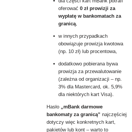
dla części kart mBank potrafi
oferować
0 zł prowizji za
wypłatę w bankomatach za
granicą
,
w innych przypadkach
obowiązuje prowizja kwotowa
(np. 10 zł) lub procentowa,
dodatkowo pobierana bywa
prowizja za przewalutowanie
(zależna od organizacji – np.
3% dla Mastercard, ok. 5,9%
dla niektórych kart Visa).
Hasło
„mBank darmowe
bankomaty za granicą”
najczęściej
dotyczy więc konkretnych kart,
pakietów lub kont – warto to