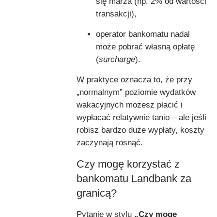
się marża (np. 2% od wartości
transakcji),
operator bankomatu nadal
może pobrać własną opłatę
(
surcharge
).
W praktyce oznacza to, że przy
„normalnym” poziomie wydatków
wakacyjnych możesz płacić i
wypłacać relatywnie tanio – ale jeśli
robisz bardzo duże wypłaty, koszty
zaczynają rosnąć.
Czy mogę korzystać z
bankomatu Landbank za
granicą?
Pytanie w stylu
„Czy mogę