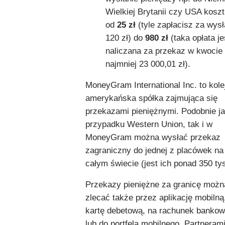
Wielkiej Brytanii czy USA koszt
od
25 zł
(tyle zapłacisz za wysł
120 zł) do
980 zł
(taka opłata je
naliczana za przekaz w kwocie
najmniej 23 000,01 zł).
MoneyGram International Inc. to kole
amerykańska spółka zajmująca się
przekazami pieniężnymi. Podobnie j
przypadku Western Union, tak i w
MoneyGram można wysłać przekaz
zagraniczny do jednej z placówek na
całym świecie (jest ich ponad 350 tys
Przekazy pieniężne za granicę możn
zlecać także przez aplikację mobilną
kartę debetową, na rachunek banko
lub do portfela mobilnego. Partneram