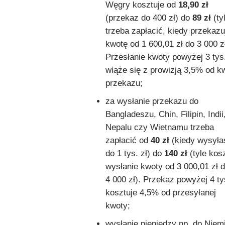
Węgry kosztuje od
18,90 zł
(przekaz do 400 zł) do
89 zł
(ty
trzeba zapłacić, kiedy przekaz
kwotę od 1 600,01 zł do 3 000 zł
Przesłanie kwoty powyżej 3 tys.
wiąże się z prowizją 3,5% od k
przekazu;
za wysłanie przekazu do
Bangladeszu, Chin, Filipin, Indii
Nepalu czy Wietnamu trzeba
zapłacić od
40 zł
(kiedy wysyła
do 1 tys. zł) do
140 zł
(tyle kos
wysłanie kwoty od 3 000,01 zł 
4 000 zł). Przekaz powyżej 4 ty
kosztuje 4,5% od przesyłanej
kwoty;
wysłanie pieniędzy np. do Niem