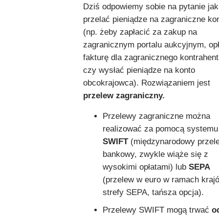
Dziś odpowiemy sobie na pytanie jak
przelać pieniądze na zagraniczne ko
(np. żeby zapłacić za zakup na
zagranicznym portalu aukcyjnym, op
fakturę dla zagranicznego kontrahent
czy wysłać pieniądze na konto
obcokrajowca). Rozwiązaniem jest
przelew zagraniczny.
Przelewy zagraniczne można
realizować za pomocą systemu
SWIFT
(międzynarodowy przel
bankowy, zwykle wiąże się z
wysokimi opłatami) lub
SEPA
(przelew w euro w ramach kraj
strefy SEPA, tańsza opcja).
Przelewy SWIFT mogą trwać
od