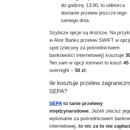
do godziny 13:00, to odbiorca
dostanie przelew jeszcze tego
samego dnia.
Szybsze opcje są droższe. Na przyk
w Alior Banku przelew SWIFT w opcj
spot (zlecony za pośrednictwem
bankowości internetowej) kosztuje
30
Ten sam w opcji tomnext to koszt
45 
overnight –
50 zł
.
Ile kosztuje przelew zagraniczn
SEPA?
SEPA
to tanie przelewy
międzynarodowe.
Jeżeli zlecisz jeg
wykonanie za pośrednictwem banko
internetowej,
to nic za to nie zapłac