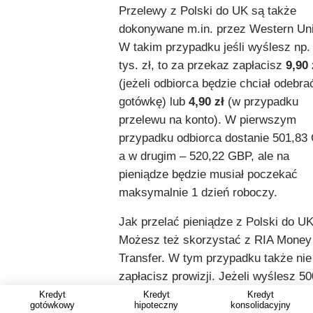
Przelewy z Polski do UK są także
dokonywane m.in. przez Western Un
W takim przypadku jeśli wyślesz np.
tys. zł, to za przekaz zapłacisz
9,90 
(jeżeli odbiorca będzie chciał odebra
gotówkę) lub
4,90 zł
(w przypadku
przelewu na konto). W pierwszym
przypadku odbiorca dostanie 501,83
a w drugim – 520,22 GBP, ale na
pieniądze będzie musiał poczekać
maksymalnie 1 dzień roboczy.
Jak przelać pieniądze z Polski do U
Możesz też skorzystać z RIA Money
Transfer. W tym przypadku także nie
zapłacisz prowizji. Jeżeli wyślesz 50
GBP, to odbiorca dostanie całą kwotę
Kredyt
Kredyt
Kredyt
gotówkowy
hipoteczny
konsolidacyjny