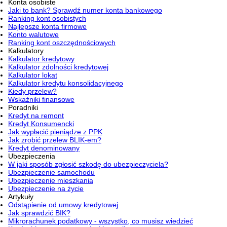
Konta osobiste
Jaki to bank? Sprawdź numer konta bankowego
Ranking kont osobistych
Najlepsze konta firmowe
Konto walutowe
Ranking kont oszczędnościowych
Kalkulatory
Kalkulator kredytowy
Kalkulator zdolności kredytowej
Kalkulator lokat
Kalkulator kredytu konsolidacyjnego
Kiedy przelew?
Wskaźniki finansowe
Poradniki
Kredyt na remont
Kredyt Konsumencki
Jak wypłacić pieniądze z PPK
Jak zrobić przelew BLIK-em?
Kredyt denominowany
Ubezpieczenia
W jaki sposób zgłosić szkodę do ubezpieczyciela?
Ubezpieczenie samochodu
Ubezpieczenie mieszkania
Ubezpieczenie na życie
Artykuły
Odstąpienie od umowy kredytowej
Jak sprawdzić BIK?
Mikrorachunek podatkowy - wszystko, co musisz wiedzieć