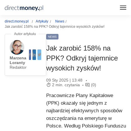
direct.money.pl
Artykuły
News
Jak zarobić 158% na PPK? Odkryj tajemnice wysokich zysków!
NEWS
Jak zarobić 158% na
PPK? Odkryj tajemnice
Marzena
Loranty
wysokich zysków!
Redaktor
09 Sty 2025 | 13:48
2 min. czytania
(0)
Pracownicze Plany Kapitałowe
(PPK) okazały się jednym z
najbardziej efektywnych sposobów
oszczędzania na emeryturę w
Polsce. Według Polskiego Funduszu