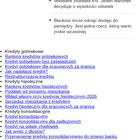
VeloBank zostawia 6%. Jeden warunek
decyduje o wysokości odsetek
Blackout może odciąć dostęp do
pieniędzy. Jest jedna rzecz, którą warto
zrobić wcześniej
Kredyty gotówkowe
Ranking kredytów gotówkowych
Kredyt gotówkowy bez zaświadczeń
Kredyt gotówkowy dla pracujących za granicą
Jak nadpłacić kredyt?
Restrukturyzacja kredytu
Kredyty hipoteczne
Ranking kredytów hipotecznych
Podatek od wynajmu mieszkania
Wkład własny przy kredycie hipotecznym 2026
Sprzedaż mieszkania z kredytem
Kredyt hipoteczny dla pracujących za granicą
Kredyty konsolidacyjne
Kredyt konsolidacyjny
Kredyt konsolidacyjny dla zadłużonych
Kredyt na spłatę chwilówek
Jak wyjść z długów?
Przeniesienie kredytu konsolidacyjnego do innego banku