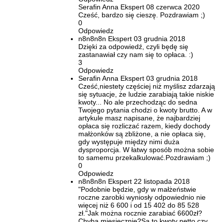
Serafin Anna
Ekspert
08 czerwca 2020
Cześć, bardzo się cieszę. Pozdrawiam ;)
0
Odpowiedz
n8n8n8n
Ekspert
03 grudnia 2018
Dzięki za odpowiedź, czyli będę się
zastanawiał czy nam się to opłaca. :)
3
Odpowiedz
Serafin Anna
Ekspert
03 grudnia 2018
Cześć,niestety częściej niż myślisz zdarzają
się sytuacje, że ludzie zarabiają takie niskie
kwoty... No ale przechodząc do sedna
Twojego pytania chodzi o kwoty brutto. A w
artykule masz napisane, że najbardziej
opłaca się rozliczać razem, kiedy dochody
małżonków są zbliżone, a nie opłaca się,
gdy występuje między nimi duża
dysproporcja. W łatwy sposób można sobie
to samemu przekalkulować.Pozdrawiam ;)
0
Odpowiedz
n8n8n8n
Ekspert
22 listopada 2018
"Podobnie będzie, gdy w małżeństwie
roczne zarobki wyniosły odpowiednio nie
więcej niż 6 600 i od 15 402 do 85 528
zł."Jak można rocznie zarabiać 6600zł?
Chyba miesięcznie?Są to kwoty netto czy