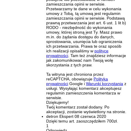
zamieszczania opinii w serwisie.
Przetwarzamy te dane w celu wykonania
umowy z Tobą, tą umową jest regulamin
zamieszczania opinii w serwisie. Podstawą
prawną przetwarzania jest art. 6 ust. 1 lit b)
RODO - niezbędność do wykonania
umowy, której stroną jest Ty. Masz prawo
m.in. do żądania dostępu do danych,
sprostowania, usunięcia lub ograniczenia
ich przetwarzania. Prawa te oraz sposób
ich realizacji opisaliśmy w
polityce
prywatności
. Tam też znajdziesz informacje
jak zakomunikować nam Twoją wolę
skorzystania z tych praw.
Ta witryna jest chroniona przez
reCAPTCHA, obowiązuje
Polityka
prywatności
Google i
Warunki korzystania
z
usługi. Wysyłając komentarz akceptujesz
regulamin zamieszczenia komentarza w
serwisie.
Dziękujemy!
Twój komentarz został dodany. Po
akceptacji, zostanie wyświetlony na stronie.
detron
Ekspert
08 czerwca 2020
Dzięki temu art. zaoszczędziłem 700zł.
1
Odpowiedz