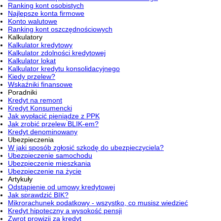
Ranking kont osobistych
Najlepsze konta firmowe
Konto walutowe
Ranking kont oszczędnościowych
Kalkulatory
Kalkulator kredytowy
Kalkulator zdolności kredytowej
Kalkulator lokat
Kalkulator kredytu konsolidacyjnego
Kiedy przelew?
Wskaźniki finansowe
Poradniki
Kredyt na remont
Kredyt Konsumencki
Jak wypłacić pieniądze z PPK
Jak zrobić przelew BLIK-em?
Kredyt denominowany
Ubezpieczenia
W jaki sposób zgłosić szkodę do ubezpieczyciela?
Ubezpieczenie samochodu
Ubezpieczenie mieszkania
Ubezpieczenie na życie
Artykuły
Odstąpienie od umowy kredytowej
Jak sprawdzić BIK?
Mikrorachunek podatkowy - wszystko, co musisz wiedzieć
Kredyt hipoteczny a wysokość pensji
Zwrot prowizji za kredyt