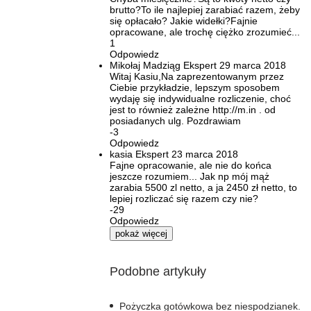
brutto?To ile najlepiej zarabiać razem, żeby
się opłacało? Jakie widełki?Fajnie
opracowane, ale trochę ciężko zrozumieć...
1
Odpowiedz
Mikołaj Madziąg
Ekspert
29 marca 2018
Witaj Kasiu,Na zaprezentowanym przez
Ciebie przykładzie, lepszym sposobem
wydaję się indywidualne rozliczenie, choć
jest to również zależne http://m.in . od
posiadanych ulg. Pozdrawiam
-3
Odpowiedz
kasia
Ekspert
23 marca 2018
Fajne opracowanie, ale nie do końca
jeszcze rozumiem... Jak np mój mąż
zarabia 5500 zl netto, a ja 2450 zł netto, to
lepiej rozliczać się razem czy nie?
-29
Odpowiedz
pokaż więcej
Podobne artykuły
Pożyczka gotówkowa bez niespodzianek.