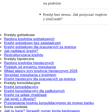
na podróże
Kredyt bez stresu. Jak pożyczać mądrze
z UniCredit?
Kredyty gotówkowe
Ranking kredytów gotówkowych
Kredyt gotówkowy bez zaświadczeń
Kredyt gotówkowy dla pracujących za granicą
Jak nadpłacić kredyt?
Restrukturyzacja kredytu
Kredyty hipoteczne
Ranking kredytów hipotecznych
Podatek od wynajmu mieszkania
Wkład własny przy kredycie hipotecznym 2026
Sprzedaż mieszkania z kredytem
Kredyt hipoteczny dla pracujących za granicą
Kredyty konsolidacyjne
Kredyt konsolidacyjny
Kredyt konsolidacyjny dla zadłużonych
Kredyt na spłatę chwilówek
Jak wyjść z długów?
Przeniesienie kredytu konsolidacyjnego do innego banku
Konta osobiste
Jaki to bank? Sprawdź numer konta bankowego