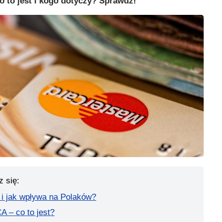
 to jest i kogo dotyczy? Sprawdź!
z się:
 i jak wpływa na Polaków?
A – co to jest?