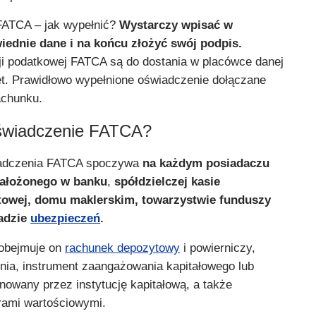
FATCA – jak wypełnić?
Wystarczy wpisać w
iednie dane i na końcu złożyć swój podpis.
i podatkowej FATCA są do dostania w placówce danej
rnet. Prawidłowo wypełnione oświadczenie dołączane
achunku.
oświadczenie FATCA?
iadczenia FATCA spoczywa
na każdym posiadaczu
założonego w banku
,
spółdzielczej kasie
owej, domu maklerskim, towarzystwie funduszy
ładzie
ubezpieczeń
.
obejmuje on
rachunek depozytowy
i powierniczy,
nia, instrument zaangażowania kapitałowego lub
nowany przez instytucję kapitałową, a także
rami wartościowymi.