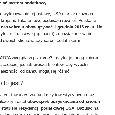
niać system podatkowy.
ne wykonywanie tej ustawy, USA musiało zawrzeć
krajami. Taką umowę podpisała również Polska, a
 nas w kraju obowiązywać 1 grudnia 2015 roku.
Na
ytucje finansowe (np. banki) zobowiązane są do
d swoich klientów, czy są oni podatnikami
ATCA wygląda w praktyce? Instytucje mogą zbierać
jczęściej jednak proszą klientów, aby wypełnili
zależności od banku mogą się różnić.
 to jest?
 w tym towarzystwa funduszy inwestycyjnych oraz
ałożony został
obowiązek pozyskiwania od swoich
 statusie rezydencji podatkowej USA.
Bazując na
zadanie przekazywać właściwe dane do ministra do