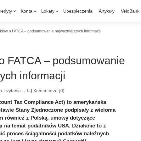
redyty
Konta
Lokaty
Ubezpieczenia
Artykuły
VeloBank
faktów o FATCA – podsumowanie najważniejszych informacji
w o FATCA – podsumowanie
ych informacji
n. czytania
Komentarze
(0)
count Tax Compliance Act) to amerykańska
dstawie Stany Zjednoczone podpisały z wieloma
ym również z Polską, umowy dotyczące
i na temat podatników USA. Działanie to z
ić proces ściągalności podatków należnych