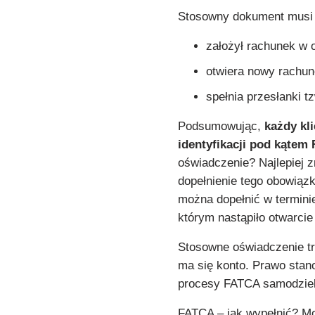
Stosowny dokument musi z
założył rachunek w o
otwiera nowy rachun
spełnia przesłanki t
Podsumowując,
każdy kl
identyfikacji pod kątem
oświadczenie? Najlepiej z
dopełnienie tego obowiąz
można dopełnić w termini
którym nastąpiło otwarcie
Stosowne oświadczenie trz
ma się konto. Prawo stan
procesy FATCA samodziel
FATCA – jak wypełnić? Mo