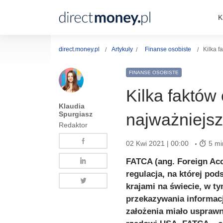
K
direct.money.pl
Artykuły
Finanse osobiste
Kilka 
FINANSE OSOBISTE
Kilka faktó
Klaudia
Spurgiasz
najważniejsz
Redaktor
02 Kwi 2021 | 00:00
5 mi
FATCA (ang. Foreign Ac
regulacja, na której po
krajami na świecie, w t
przekazywania informacj
założenia miało usprawn