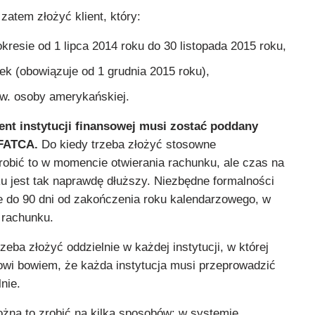
atem złożyć klient, który:
kresie od 1 lipca 2014 roku do 30 listopada 2015 roku,
ek (obowiązuje od 1 grudnia 2015 roku),
zw. osoby amerykańskiej.
ient instytucji finansowej musi zostać poddany
 FATCA.
Do kiedy trzeba złożyć stosowne
robić to w momencie otwierania rachunku, ale czas na
ku jest tak naprawdę dłuższy. Niezbędne formalności
e do 90 dni od zakończenia roku kalendarzowego, w
 rachunku.
eba złożyć oddzielnie w każdej instytucji, w której
owi bowiem, że każda instytucja musi przeprowadzić
nie.
żna to zrobić na kilka sposobów: w systemie