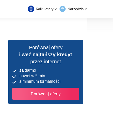
Kalkulatory
Narzędzia
Porównaj ofery
i
weź najtańszy kredyt
przez internet
za darmo
nawet w 5 min.
z minimum formalności
Porównaj oferty