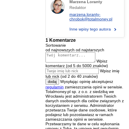
Marzena Loranty
Redaktor
marzena.loranty-
chrobok@totalmoney.pl
Inne wpisy tego autora
1 Komentarze
Sortowanie
od najnowszych
od najstarszych
Wpisz
komentarz (od 5 do 5000 znaków)
Wpisz imię
lub nick (od 2 do 40 znaków)
Wysyłając opinię akceptujesz
dodaj
regulamin
zamieszczania opinii w serwisie.
Totalmoney.pl sp. z o.o. z siedzibą we
Wrocławiu jest administratorem Twoich
danych osobowych dla celów związanych z
korzystaniem z serwisu. Administrator
przetwarza Twoje dane osobowe, które
podajesz lub pozostawiasz w ramach
zamieszczania opinii w serwisie.
Przetwarzamy te dane w celu wykonania
umowy z Tobą, tą umową jest regulamin