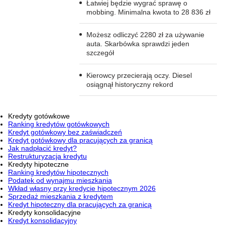
Łatwiej będzie wygrać sprawę o
mobbing. Minimalna kwota to 28 836 zł
Możesz odliczyć 2280 zł za używanie
auta. Skarbówka sprawdzi jeden
szczegół
Kierowcy przecierają oczy. Diesel
osiągnął historyczny rekord
Kredyty gotówkowe
Ranking kredytów gotówkowych
Kredyt gotówkowy bez zaświadczeń
Kredyt gotówkowy dla pracujących za granicą
Jak nadpłacić kredyt?
Restrukturyzacja kredytu
Kredyty hipoteczne
Ranking kredytów hipotecznych
Podatek od wynajmu mieszkania
Wkład własny przy kredycie hipotecznym 2026
Sprzedaż mieszkania z kredytem
Kredyt hipoteczny dla pracujących za granicą
Kredyty konsolidacyjne
Kredyt konsolidacyjny