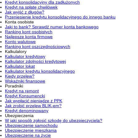
Kredyt konsolidacyjny dla zadłużonych
Kredyt na spłatę chwilówek
Jak wyjść z długów?
Przeniesienie kredytu konsolidacyjnego do innego banku
Konta osobiste
Jaki to bank? Sprawdź numer konta bankowego
Ranking kont osobistych
Najlepsze konta firmowe
Konto walutowe
Ranking kont oszczędnościowych
Kalkulatory
Kalkulator kredytowy
Kalkulator zdolności kredytowej
Kalkulator lokat
Kalkulator kredytu konsolidacyjnego
Kiedy przelew?
Wskaźniki finansowe
Poradniki
Kredyt na remont
Kredyt Konsumencki
Jak wypłacić pieniądze z PPK
Jak zrobić przelew BLIK-em?
Kredyt denominowany
Ubezpieczenia
W jaki sposób zgłosić szkodę do ubezpieczyciela?
Ubezpieczenie samochodu
Ubezpieczenie mieszkania
Ubezpieczenie na życie