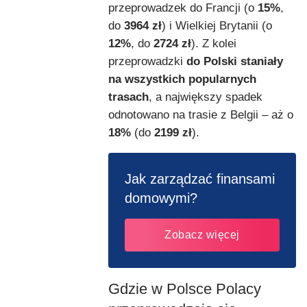
przeprowadzek do Francji (o
15%
,
do
3964 zł
) i Wielkiej Brytanii (o
12%
, do
2724 zł
). Z kolei
przeprowadzki
do Polski staniały
na wszystkich popularnych
trasach
, a największy spadek
odnotowano na trasie z Belgii – aż o
18%
(do
2199 zł
).
Jak zarządzać finansami
domowymi?
Zobacz więcej
Gdzie w Polsce Polacy