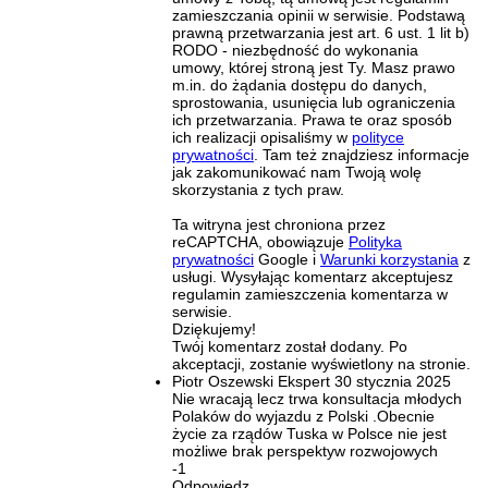
zamieszczania opinii w serwisie. Podstawą
prawną przetwarzania jest art. 6 ust. 1 lit b)
RODO - niezbędność do wykonania
umowy, której stroną jest Ty. Masz prawo
m.in. do żądania dostępu do danych,
sprostowania, usunięcia lub ograniczenia
ich przetwarzania. Prawa te oraz sposób
ich realizacji opisaliśmy w
polityce
prywatności
. Tam też znajdziesz informacje
jak zakomunikować nam Twoją wolę
skorzystania z tych praw.
Ta witryna jest chroniona przez
reCAPTCHA, obowiązuje
Polityka
prywatności
Google i
Warunki korzystania
z
usługi. Wysyłając komentarz akceptujesz
regulamin zamieszczenia komentarza w
serwisie.
Dziękujemy!
Twój komentarz został dodany. Po
akceptacji, zostanie wyświetlony na stronie.
Piotr Oszewski
Ekspert
30 stycznia 2025
Nie wracają lecz trwa konsultacja młodych
Polaków do wyjazdu z Polski .Obecnie
życie za rządów Tuska w Polsce nie jest
możliwe brak perspektyw rozwojowych
-1
Odpowiedz